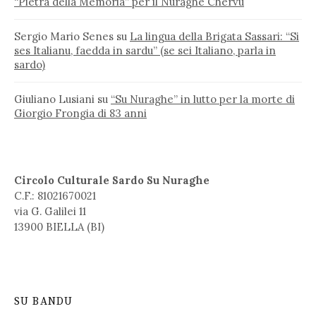
“Pietra della Memoria” per il Nuraghe Chervu
Sergio Mario Senes
su
La lingua della Brigata Sassari: “Si
ses Italianu, faedda in sardu” (se sei Italiano, parla in
sardo)
Giuliano Lusiani
su
“Su Nuraghe” in lutto per la morte di
Giorgio Frongia di 83 anni
Circolo Culturale Sardo Su Nuraghe
C.F.: 81021670021
via G. Galilei 11
13900 BIELLA (BI)
SU BANDU