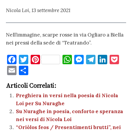
Nicola Loi, 13 settembre 2021
Nell’immagine, scarpe rosse in via Ogliaro a Biella
nei pressi della sede di “Teatrando”.
F
T
Pi
W
M
T
Li
P
a
w
nt
h
es
el
n
o
E
C
c
it
er
at
se
e
k
c
m
o
e
te
es
s
n
gr
e
k
Articoli Correlati:
ai
n
b
r
t
A
g
a
dI
et
Preghiera in versi nella poesia di Nicola
l
di
Loi per Su Nuraghe
o
p
er
m
n
vi
Su Nuraghe in poesia, conforto e speranza
o
p
di
nei versi di Nicola Loi
k
“Oriòlos feos / Presentimenti brutti”, nei