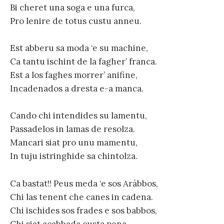
Bi cheret una soga e una furca,
Pro lenire de totus custu anneu.
Est abberu sa moda ‘e su machine,
Ca tantu ischint de la fagher’ franca.
Est a los faghes morrer’ anifine,
Incadenados a dresta e-a manca.
Cando chi intendides su lamentu,
Passadelos in lamas de resolza.
Mancari siat pro unu mamentu,
In tuju istringhide sa chintolza.
Ca bastat!! Peus meda ‘e sos Aràbbos,
Chi las tenent che canes in cadena.
Chi ischides sos frades e sos babbos,
Chi siat acabbada custa pena.