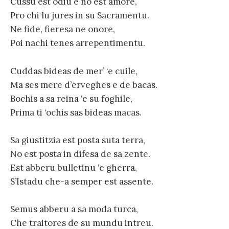
Cussu est odiu e no est amore,
Pro chi lu jures in su Sacramentu.
Ne fide, fieresa ne onore,
Poi nachi tenes arrepentimentu.
Cuddas bideas de mer’ ‘e cuile,
Ma ses mere d’erveghes e de bacas.
Bochis a sa reina ‘e su foghile,
Prima ti ‘ochis sas bideas macas.
Sa giustitzia est posta suta terra,
No est posta in difesa de sa zente.
Est abberu bulletinu ‘e gherra,
S’Istadu che-a semper est assente.
Semus abberu a sa moda turca,
Che traitores de su mundu intreu.