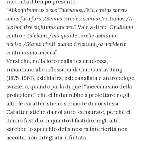
racconta il tempo presente.
“
Abboghinamus a sos Talebanos,/Ma cantas sorres
amus fatu fora./Semus tziviles, semus Cristianos,/A
las bochire sighimus ancora
”. Vale a dire: “
Gridiamo
contro i Talebani,/ma quante sorelle abbiamo
ucciso./Siamo civili, siamo Cristiani,/a ucciderle
continuiamo ancor
a”.
Versi che, nella loro realistica crudezza,
rimandano alle riflessioni di Carl Gustav Jung
(1875-1961), psichiatra, psicoanalista e antropologo
svizzero, quando parla di quel “meccanismo della
proiezione” che ci indurrebbe a proiettare negli
altri le caratteristiche scomode di noi stessi.
Caratteristiche da noi auto-censurate, perché ci
danno fastidio in quanto il fastidio negli altri
sarebbe lo specchio della nostra interiorità non
accolta, non integrata, rifiutata.