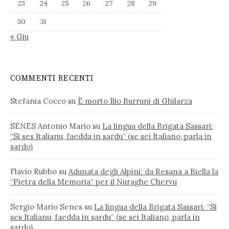
23
24
25
26
27
28
29
30
31
« Giu
COMMENTI RECENTI
Stefania Cocco
su
È morto Ilio Burruni di Ghilarza
SENES Antonio Mario
su
La lingua della Brigata Sassari:
“Si ses Italianu, faedda in sardu” (se sei Italiano, parla in
sardo)
Flavio Rubbo
su
Adunata degli Alpini: da Resana a Biella la
“Pietra della Memoria” per il Nuraghe Chervu
Sergio Mario Senes
su
La lingua della Brigata Sassari: “Si
ses Italianu, faedda in sardu” (se sei Italiano, parla in
sardo)