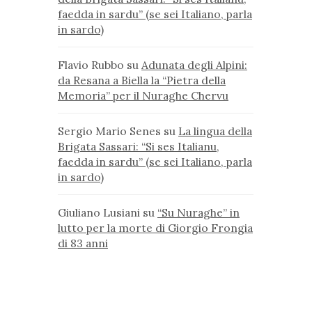
faedda in sardu” (se sei Italiano, parla
in sardo)
Flavio Rubbo
su
Adunata degli Alpini:
da Resana a Biella la “Pietra della
Memoria” per il Nuraghe Chervu
Sergio Mario Senes
su
La lingua della
Brigata Sassari: “Si ses Italianu,
faedda in sardu” (se sei Italiano, parla
in sardo)
Giuliano Lusiani
su
“Su Nuraghe” in
lutto per la morte di Giorgio Frongia
di 83 anni