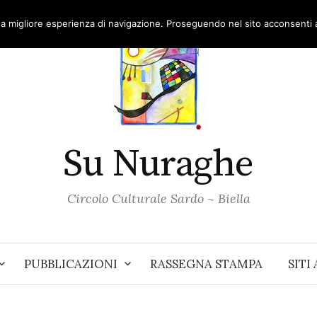
una migliore esperienza di navigazione. Proseguendo nel sito acconsenti al
Su Nuraghe
Circolo Culturale Sardo ~ Biella
PUBBLICAZIONI
RASSEGNA STAMPA
SITI