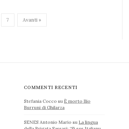
7
Avanti »
COMMENTI RECENTI
Stefania Cocco
su
È morto Ilio
Burruni di Ghilarza
SENES Antonio Mario
su
La lingua
della Brigata Sassari: “Si ses Italianu,