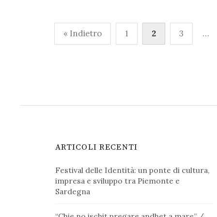
Paginazione
« Indietro
1
2
3
…
degli
articoli
ARTICOLI RECENTI
Festival delle Identità: un ponte di cultura,
impresa e sviluppo tra Piemonte e
Sardegna
“Chie no ischit pregare andhet a mare” /