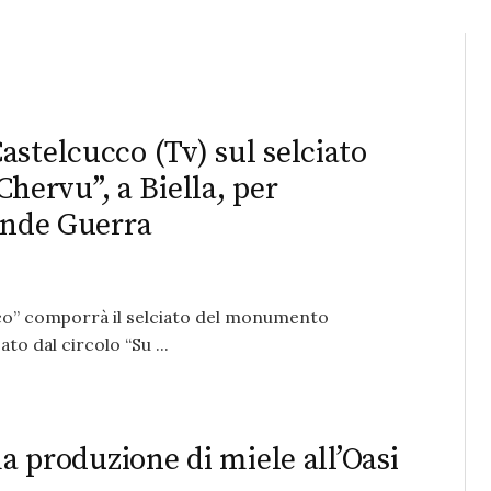
stelcucco (Tv) sul selciato
ervu”, a Biella, per
rande Guerra
cco” comporrà il selciato del monumento
to dal circolo “Su ...
ma produzione di miele all’Oasi