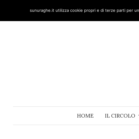
Skip
sunuraghe.it utilizza cookie propri e di terze parti per 
to
content
HOME
IL CIRCOLO