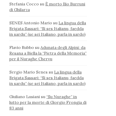
Stefania Cocco
su
È morto Ilio Burruni
di Ghilarza
SENES Antonio Mario
su
La lingua della
Brigata Sassari: “Si ses Italianu, faedda
in sardu” (se sei Italiano, parla in sardo)
Flavio Rubbo
su
Adunata degli Alpini: da
Resana a Biella la “Pietra della Memoria”
per il Nuraghe Chervu
Sergio Mario Senes
su
La lingua della
Brigata Sassari: “Si ses Italianu, faedda
in sardu” (se sei Italiano, parla in sardo)
Giuliano Lusiani
su
“Su Nuraghe” in
lutto per la morte di Giorgio Frongia di
83 anni