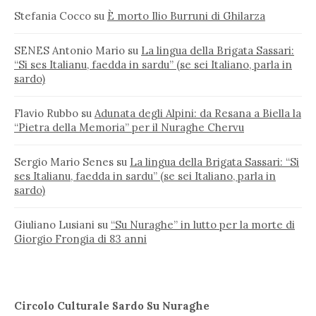
Stefania Cocco
su
È morto Ilio Burruni di Ghilarza
SENES Antonio Mario
su
La lingua della Brigata Sassari:
“Si ses Italianu, faedda in sardu” (se sei Italiano, parla in
sardo)
Flavio Rubbo
su
Adunata degli Alpini: da Resana a Biella la
“Pietra della Memoria” per il Nuraghe Chervu
Sergio Mario Senes
su
La lingua della Brigata Sassari: “Si
ses Italianu, faedda in sardu” (se sei Italiano, parla in
sardo)
Giuliano Lusiani
su
“Su Nuraghe” in lutto per la morte di
Giorgio Frongia di 83 anni
Circolo Culturale Sardo Su Nuraghe