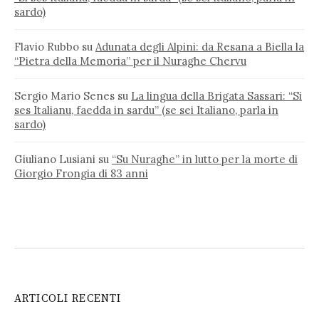
sardo)
Flavio Rubbo
su
Adunata degli Alpini: da Resana a Biella la
“Pietra della Memoria” per il Nuraghe Chervu
Sergio Mario Senes
su
La lingua della Brigata Sassari: “Si
ses Italianu, faedda in sardu” (se sei Italiano, parla in
sardo)
Giuliano Lusiani
su
“Su Nuraghe” in lutto per la morte di
Giorgio Frongia di 83 anni
ARTICOLI RECENTI