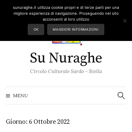
Skip
sunuraghe.it utilizza cookie propri e di terze parti per una
to
migliore esperienza di navigazione. Proseguendo nel sito
content
acconsenti al loro utilizzo
OK
MAGGIORI INFORMAZIONI
Su Nuraghe
Circolo Culturale Sardo ~ Biella
Ricerc
per:
MENU
Giorno:
6 Ottobre 2022