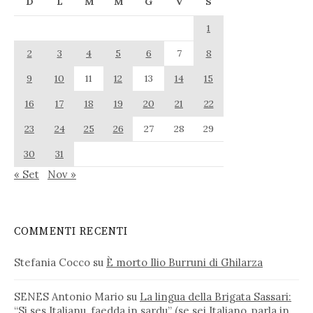
D
L
M
M
G
V
S
1
2
3
4
5
6
7
8
9
10
11
12
13
14
15
16
17
18
19
20
21
22
23
24
25
26
27
28
29
30
31
« Set
Nov »
COMMENTI RECENTI
Stefania Cocco
su
È morto Ilio Burruni di Ghilarza
SENES Antonio Mario
su
La lingua della Brigata Sassari:
“Si ses Italianu, faedda in sardu” (se sei Italiano, parla in