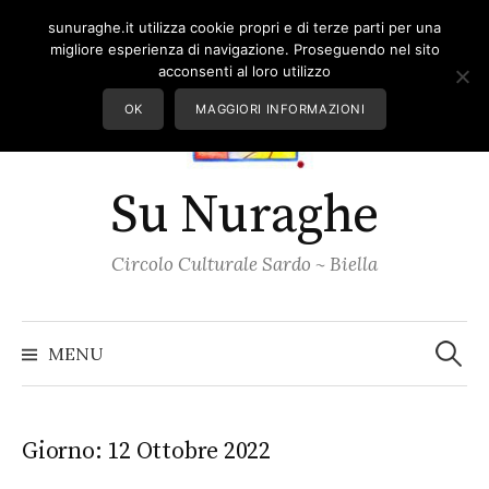
Skip
sunuraghe.it utilizza cookie propri e di terze parti per una
to
migliore esperienza di navigazione. Proseguendo nel sito
content
acconsenti al loro utilizzo
OK
MAGGIORI INFORMAZIONI
Su Nuraghe
Circolo Culturale Sardo ~ Biella
Ricerc
per:
MENU
Giorno:
12 Ottobre 2022