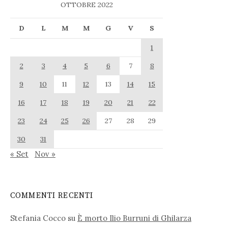
OTTOBRE 2022
D
L
M
M
G
V
S
1
2
3
4
5
6
7
8
9
10
11
12
13
14
15
16
17
18
19
20
21
22
23
24
25
26
27
28
29
30
31
« Set
Nov »
COMMENTI RECENTI
Stefania Cocco
su
È morto Ilio Burruni di Ghilarza