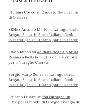
COMMENTI RECENTI
Stefania Cocco
su
È morto Ilio Burruni
di Ghilarza
SENES Antonio Mario
su
La lingua della
Brigata Sassari: “Si ses Italianu, faedda
in sardu” (se sei Italiano, parla in sardo)
Flavio Rubbo
su
Adunata degli Alpini: da
Resana a Biella la “Pietra della Memoria”
per il Nuraghe Chervu
Sergio Mario Senes
su
La lingua della
Brigata Sassari: “Si ses Italianu, faedda
in sardu” (se sei Italiano, parla in sardo)
Giuliano Lusiani
su
“Su Nuraghe” in
lutto per la morte di Giorgio Frongia di