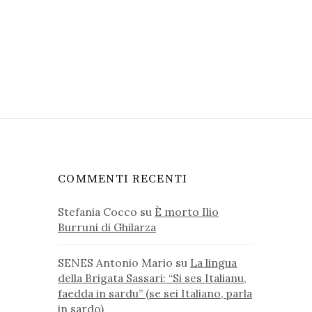
COMMENTI RECENTI
Stefania Cocco
su
È morto Ilio
Burruni di Ghilarza
SENES Antonio Mario
su
La lingua
della Brigata Sassari: “Si ses Italianu,
faedda in sardu” (se sei Italiano, parla
in sardo)