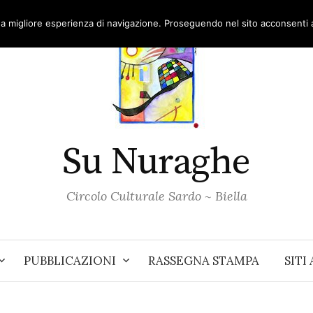
una migliore esperienza di navigazione. Proseguendo nel sito acconsenti al
Su Nuraghe
Circolo Culturale Sardo ~ Biella
PUBBLICAZIONI
RASSEGNA STAMPA
SITI