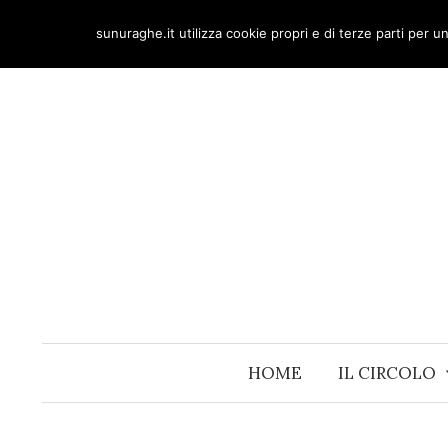
Skip
sunuraghe.it utilizza cookie propri e di terze parti per 
to
content
HOME
IL CIRCOLO