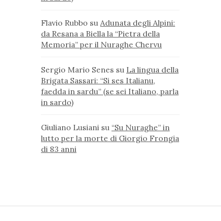
Flavio Rubbo
su
Adunata degli Alpini:
da Resana a Biella la “Pietra della
Memoria” per il Nuraghe Chervu
Sergio Mario Senes
su
La lingua della
Brigata Sassari: “Si ses Italianu,
faedda in sardu” (se sei Italiano, parla
in sardo)
Giuliano Lusiani
su
“Su Nuraghe” in
lutto per la morte di Giorgio Frongia
di 83 anni