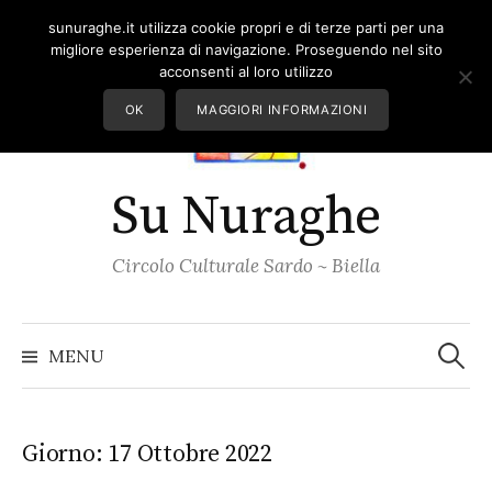
Skip
sunuraghe.it utilizza cookie propri e di terze parti per una
to
migliore esperienza di navigazione. Proseguendo nel sito
content
acconsenti al loro utilizzo
OK
MAGGIORI INFORMAZIONI
Su Nuraghe
Circolo Culturale Sardo ~ Biella
Ricerc
per:
MENU
Giorno:
17 Ottobre 2022