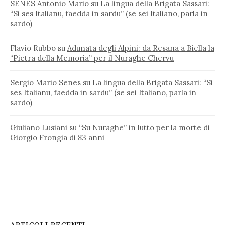
SENES Antonio Mario
su
La lingua della Brigata Sassari:
“Si ses Italianu, faedda in sardu” (se sei Italiano, parla in
sardo)
Flavio Rubbo
su
Adunata degli Alpini: da Resana a Biella la
“Pietra della Memoria” per il Nuraghe Chervu
Sergio Mario Senes
su
La lingua della Brigata Sassari: “Si
ses Italianu, faedda in sardu” (se sei Italiano, parla in
sardo)
Giuliano Lusiani
su
“Su Nuraghe” in lutto per la morte di
Giorgio Frongia di 83 anni