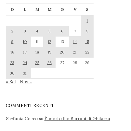
D
L
M
M
G
V
S
1
2
3
4
5
6
7
8
9
10
11
12
13
14
15
16
17
18
19
20
21
22
23
24
25
26
27
28
29
30
31
« Set
Nov »
COMMENTI RECENTI
Stefania Cocco
su
È morto Ilio Burruni di Ghilarza