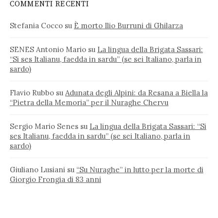
COMMENTI RECENTI
Stefania Cocco
su
È morto Ilio Burruni di Ghilarza
SENES Antonio Mario
su
La lingua della Brigata Sassari:
“Si ses Italianu, faedda in sardu” (se sei Italiano, parla in
sardo)
Flavio Rubbo
su
Adunata degli Alpini: da Resana a Biella la
“Pietra della Memoria” per il Nuraghe Chervu
Sergio Mario Senes
su
La lingua della Brigata Sassari: “Si
ses Italianu, faedda in sardu” (se sei Italiano, parla in
sardo)
Giuliano Lusiani
su
“Su Nuraghe” in lutto per la morte di
Giorgio Frongia di 83 anni