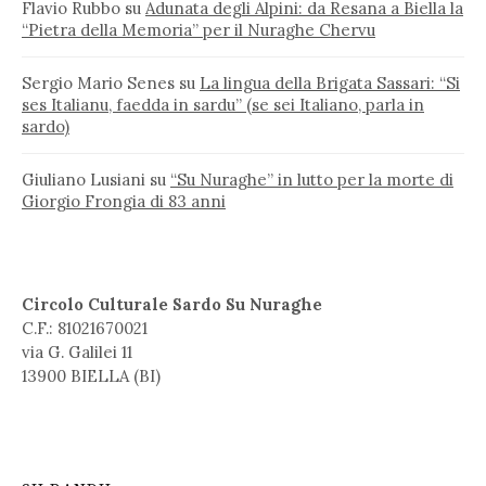
Flavio Rubbo
su
Adunata degli Alpini: da Resana a Biella la
“Pietra della Memoria” per il Nuraghe Chervu
Sergio Mario Senes
su
La lingua della Brigata Sassari: “Si
ses Italianu, faedda in sardu” (se sei Italiano, parla in
sardo)
Giuliano Lusiani
su
“Su Nuraghe” in lutto per la morte di
Giorgio Frongia di 83 anni
Circolo Culturale Sardo Su Nuraghe
C.F.: 81021670021
via G. Galilei 11
13900 BIELLA (BI)