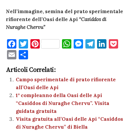
Nell’immagine, semina del prato sperimentale
rifiorente dell’Oasi delle Api
“Casiddos di
Nuraghe Chervu”
F
T
Pi
W
M
T
Li
P
a
w
nt
h
es
el
n
o
E
C
c
it
er
at
se
e
k
c
m
o
e
te
es
s
n
gr
e
k
Articoli Correlati:
ai
n
b
r
t
A
g
a
dI
et
Campo sperimentale di prato rifiorente
l
di
all’Oasi delle Api
o
p
er
m
n
vi
1° compleanno della Oasi delle Api
o
p
di
“Casiddos di Nuraghe Chervu”. Visita
k
guidata gratuita
Visita gratuita all’Oasi delle Api “Casiddos
di Nuraghe Chervu” di Biella