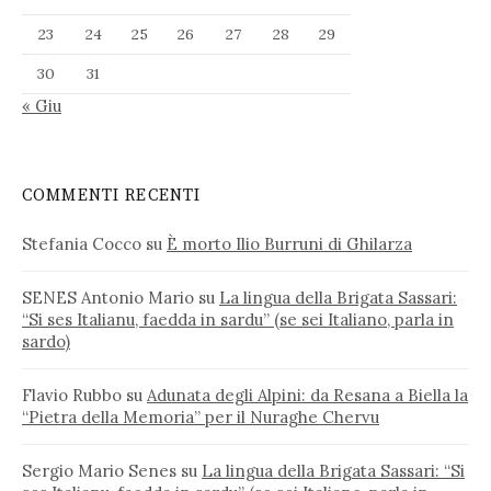
23
24
25
26
27
28
29
30
31
« Giu
COMMENTI RECENTI
Stefania Cocco
su
È morto Ilio Burruni di Ghilarza
SENES Antonio Mario
su
La lingua della Brigata Sassari:
“Si ses Italianu, faedda in sardu” (se sei Italiano, parla in
sardo)
Flavio Rubbo
su
Adunata degli Alpini: da Resana a Biella la
“Pietra della Memoria” per il Nuraghe Chervu
Sergio Mario Senes
su
La lingua della Brigata Sassari: “Si