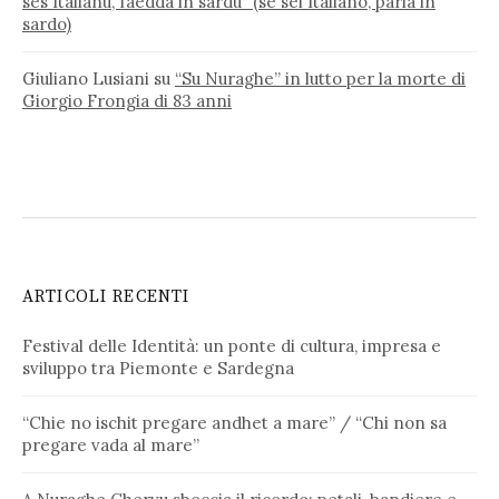
ses Italianu, faedda in sardu” (se sei Italiano, parla in
sardo)
Giuliano Lusiani
su
“Su Nuraghe” in lutto per la morte di
Giorgio Frongia di 83 anni
ARTICOLI RECENTI
Festival delle Identità: un ponte di cultura, impresa e
sviluppo tra Piemonte e Sardegna
“Chie no ischit pregare andhet a mare” / “Chi non sa
pregare vada al mare”