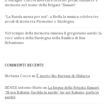
A Nuraghe Chervu sboccia il ricordo: petali, bandiere e
memoria nel nome della Brigata “Sassari”
“La Banda suona per noi”: a Biella la musica celebra tre
secoli di storia tra Piemonte e Sardegna
Nel tempio della memoria risuona il gregoriano sardo: la
voce antica della Sardegna nella Basilica di San
Sebastiano
COMMENTI RECENTI
Stefania Cocco
su
È morto Ilio Burruni di Ghilarza
SENES Antonio Mario
su
La lingua della Brigata Sassari:
“Si ses Italianu, faedda in sardu” (se sei Italiano, parla in
sardo)