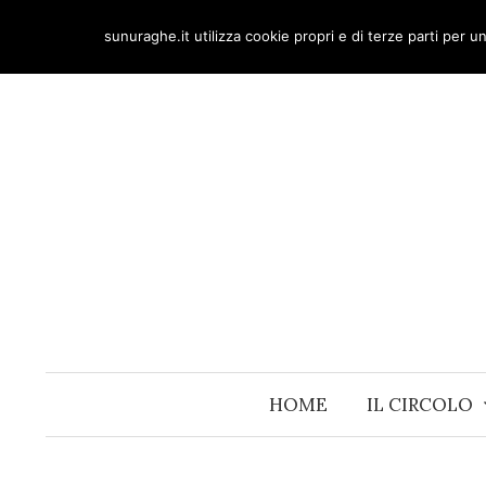
Skip
sunuraghe.it utilizza cookie propri e di terze parti per 
to
content
HOME
IL CIRCOLO