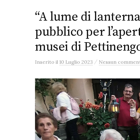
“A lume di lanterna
pubblico per l’aper
musei di Pettineng
/
Inserito
il
10 Luglio 2023
Nessun commen