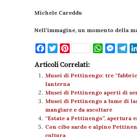
Michele Careddu
Nell’immagine, un momento della m
F
T
Pi
W
M
T
a
w
nt
h
es
el
Articoli Correlati:
c
it
er
at
se
e
e
te
es
s
n
gr
Musei di Pettinengo: tre “fabbric
lanterna
b
r
t
A
g
a
Musei di Pettinengo aperti di se
o
p
er
m
Musei di Pettinengo a lume di lan
o
p
mangiare e da ascoltare
k
“Estate a Pettinengo”, apertura 
Con cibo sardo e alpino Pettineng
cultura