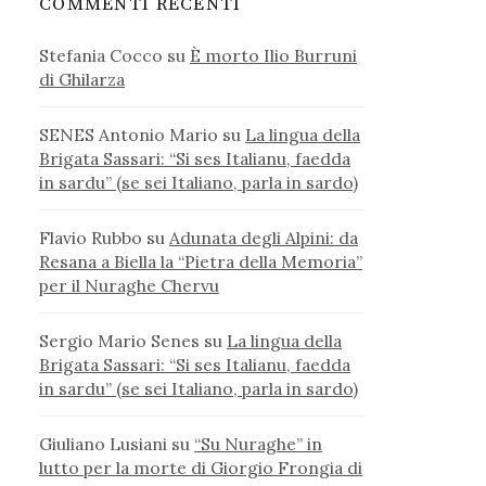
COMMENTI RECENTI
Stefania Cocco
su
È morto Ilio Burruni
di Ghilarza
SENES Antonio Mario
su
La lingua della
Brigata Sassari: “Si ses Italianu, faedda
in sardu” (se sei Italiano, parla in sardo)
Flavio Rubbo
su
Adunata degli Alpini: da
Resana a Biella la “Pietra della Memoria”
per il Nuraghe Chervu
Sergio Mario Senes
su
La lingua della
Brigata Sassari: “Si ses Italianu, faedda
in sardu” (se sei Italiano, parla in sardo)
Giuliano Lusiani
su
“Su Nuraghe” in
lutto per la morte di Giorgio Frongia di