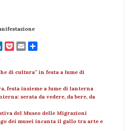
anifestazione
Li
P
E
C
n
o
m
o
k
c
ai
n
e
k
l
di
he di cultura” in festa a lume di
dI
et
vi
ra, festa insieme a lume di lanterna
n
di
terna: serata da vedere, da bere, da
estiva del Museo delle Migrazioni
o dei musei incanta il gallo tra arte e