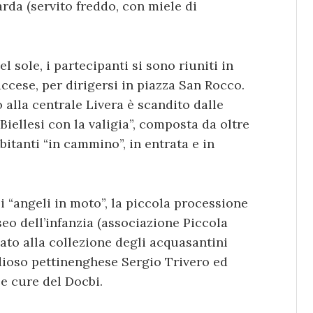
sarda (servito freddo, con miele di
l sole, i partecipanti si sono riuniti in
cese, per dirigersi in piazza San Rocco.
 alla centrale Livera è scandito dalle
Biellesi con la valigia”, composta da oltre
itanti “in cammino”, in entrata e in
li “angeli in moto”, la piccola processione
seo dell’infanzia (associazione Piccola
cato alla collezione degli acquasantini
dioso pettinenghese Sergio Trivero ed
le cure del Docbi.