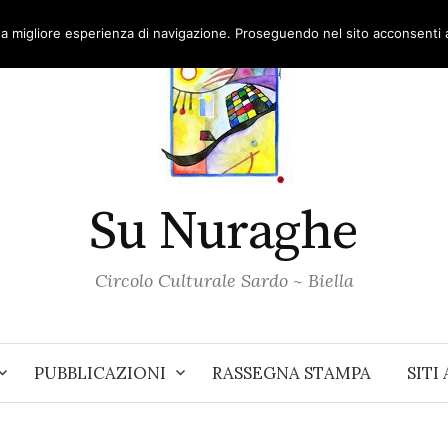
una migliore esperienza di navigazione. Proseguendo nel sito acconsenti al
Su Nuraghe
Circolo Culturale Sardo ~ Biella
PUBBLICAZIONI
RASSEGNA STAMPA
SITI