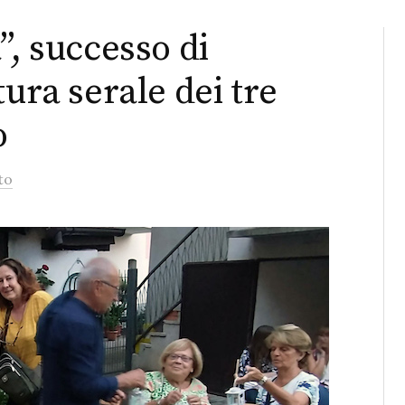
”, successo di
tura serale dei tre
o
to