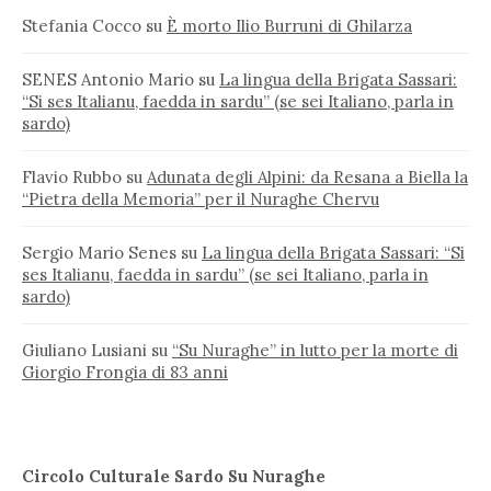
Stefania Cocco
su
È morto Ilio Burruni di Ghilarza
SENES Antonio Mario
su
La lingua della Brigata Sassari:
“Si ses Italianu, faedda in sardu” (se sei Italiano, parla in
sardo)
Flavio Rubbo
su
Adunata degli Alpini: da Resana a Biella la
“Pietra della Memoria” per il Nuraghe Chervu
Sergio Mario Senes
su
La lingua della Brigata Sassari: “Si
ses Italianu, faedda in sardu” (se sei Italiano, parla in
sardo)
Giuliano Lusiani
su
“Su Nuraghe” in lutto per la morte di
Giorgio Frongia di 83 anni
Circolo Culturale Sardo Su Nuraghe