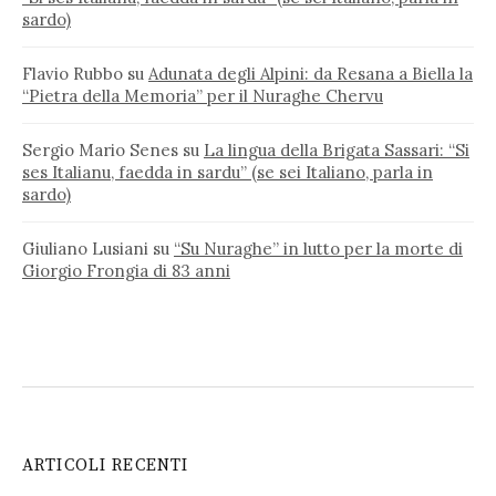
sardo)
Flavio Rubbo
su
Adunata degli Alpini: da Resana a Biella la
“Pietra della Memoria” per il Nuraghe Chervu
Sergio Mario Senes
su
La lingua della Brigata Sassari: “Si
ses Italianu, faedda in sardu” (se sei Italiano, parla in
sardo)
Giuliano Lusiani
su
“Su Nuraghe” in lutto per la morte di
Giorgio Frongia di 83 anni
ARTICOLI RECENTI