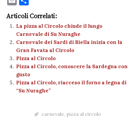
E
C
c
it
er
at
se
e
k
c
m
o
e
te
es
s
n
gr
e
k
Articoli Correlati:
ai
n
b
r
t
A
g
a
dI
et
La pizza al Circolo chiude il lungo
l
di
Carnevale di Su Nuraghe
o
p
er
m
n
vi
Carnevale dei Sardi di Biella inizia con la
o
p
di
Gran Favata al Circolo
k
Pizza al Circolo
Pizza al Circolo, conoscere la Sardegna con
gusto
Pizza al Circolo, riacceso il forno a legna di
“Su Nuraghe”
carnevale
,
pizza al circolo