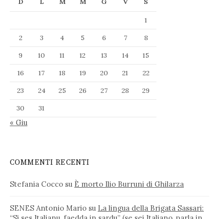
D
L
M
M
G
V
S
1
2
3
4
5
6
7
8
9
10
11
12
13
14
15
16
17
18
19
20
21
22
23
24
25
26
27
28
29
30
31
« Giu
COMMENTI RECENTI
Stefania Cocco
su
È morto Ilio Burruni di Ghilarza
SENES Antonio Mario
su
La lingua della Brigata Sassari:
“Si ses Italianu, faedda in sardu” (se sei Italiano, parla in