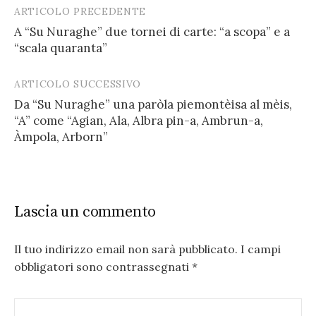
ARTICOLO PRECEDENTE
Post
A “Su Nuraghe” due tornei di carte: “a scopa” e a
navigation
“scala quaranta”
ARTICOLO SUCCESSIVO
Da “Su Nuraghe” una paròla piemontèisa al mèis,
“A” come “Agian, Ala, Albra pin-a, Ambrun-a,
Àmpola, Arborn”
Lascia un commento
Il tuo indirizzo email non sarà pubblicato.
I campi
obbligatori sono contrassegnati
*