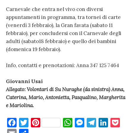
Carnevale che entra nel vivo con diversi
appuntamenti in programma, tra tornei di carte
(venerdì 3 febbraio), la Gran favata (sabato 11
febbraio), per concludersi con il Carnevale degli
adulti (sabato18 febbraio) e quello dei bambini
(domenica 19 febbraio).
Info, contatti e prenotazioni: Anna 347 125 7464
Giovanni Usai
Allegato: Volontari di Su Nuraghe (da sinistra) Anna,
Caterina, Mario, Antonietta, Pasqualino, Margherita
e Mariolina.
F
T
Pi
W
M
T
Li
P
a
w
nt
h
es
el
n
o