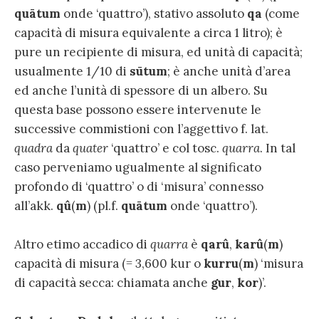
quātum
onde ‘quattro’), stativo assoluto
qa
(come
capacità di misura equivalente a circa 1 litro); è
pure un recipiente di misura, ed unità di capacità;
usualmente 1/10 di
sūtum
; è anche unità d’area
ed anche l’unità di spessore di un albero. Su
questa base possono essere intervenute le
successive commistioni con l’aggettivo f. lat.
quadra
da
quater
‘quattro’ e col tosc.
quarra
. In tal
caso perveniamo ugualmente al significato
profondo di ‘quattro’ o di ‘misura’ connesso
all’akk.
qû
(
m
) (pl.f.
quātum
onde ‘quattro’).
Altro etimo accadico di
quarra
è
qarû
,
karû
(
m
)
capacità di misura (= 3,600 kur o
kurru
(
m
) ‘misura
di capacità secca: chiamata anche
gur
,
kor
)’.