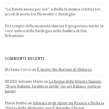
“La Banda suona per noi”: a Biella la musica celebra tre
secoli di storia tra Piemonte e Sardegna
Nel tempio della memoria risuona il gregoriano sardo: la
voce antica della Sardegna nella Basilica di San
Sebastiano
COMMENTI RECENTI
Stefania Cocco
su
È morto Ilio Burruni di Ghilarza
SENES Antonio Mario
su
La lingua della Brigata Sassari:
“Si ses Italianu, faedda in sardu” (se sei Italiano, parla in
sardo)
Flavio Rubbo
su
Adunata degli Alpini: da Resana a Biella la
“Pietra della Memoria” per il Nuraghe Chervu