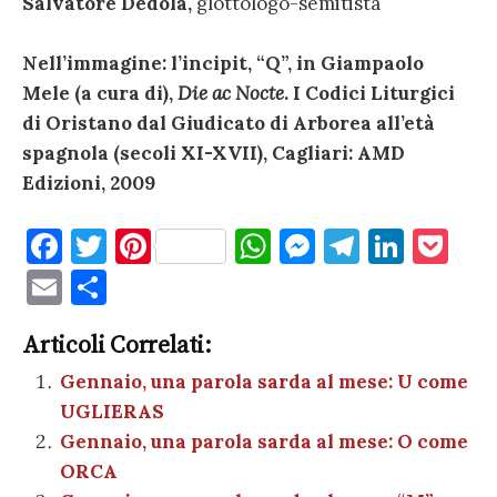
Salvatore Dedola,
glottologo-semitista
Nell’immagine: l’incipit, “Q”, in Giampaolo
Mele (a cura di),
Die ac Nocte
. I Codici Liturgici
di Oristano dal Giudicato di Arborea all’età
spagnola (secoli XI-XVII), Cagliari: AMD
Edizioni, 2009
F
T
Pi
W
M
T
Li
P
a
w
nt
h
es
el
n
o
E
C
c
it
er
at
se
e
k
c
m
o
e
te
es
s
n
gr
e
k
Articoli Correlati:
ai
n
b
r
t
A
g
a
dI
et
Gennaio, una parola sarda al mese: U come
l
di
UGLIERAS
o
p
er
m
n
vi
Gennaio, una parola sarda al mese: O come
o
p
di
ORCA
k