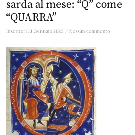
sarda al mese: “Q” come
“QUARRA”
/
Inserito
il
13 Gennaio 2023
Nessun commento