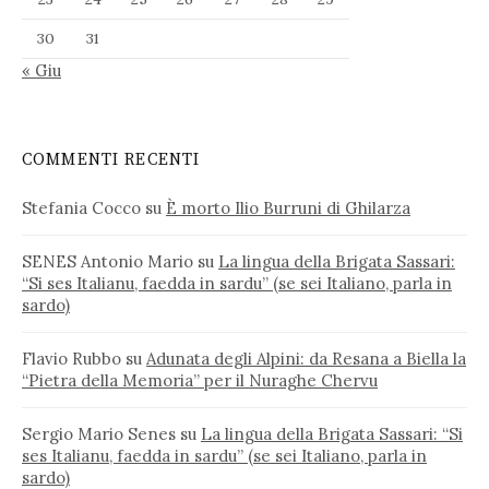
30
31
« Giu
COMMENTI RECENTI
Stefania Cocco
su
È morto Ilio Burruni di Ghilarza
SENES Antonio Mario
su
La lingua della Brigata Sassari:
“Si ses Italianu, faedda in sardu” (se sei Italiano, parla in
sardo)
Flavio Rubbo
su
Adunata degli Alpini: da Resana a Biella la
“Pietra della Memoria” per il Nuraghe Chervu
Sergio Mario Senes
su
La lingua della Brigata Sassari: “Si
ses Italianu, faedda in sardu” (se sei Italiano, parla in
sardo)