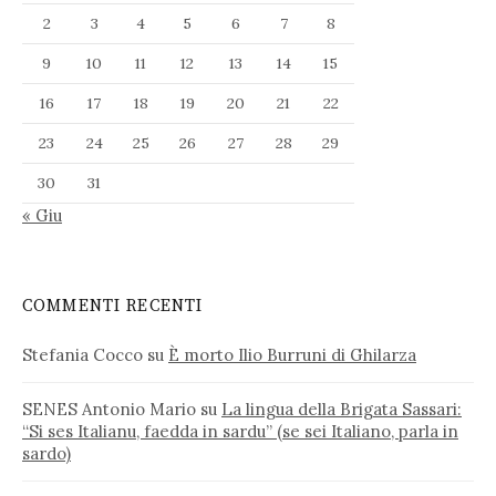
2
3
4
5
6
7
8
9
10
11
12
13
14
15
16
17
18
19
20
21
22
23
24
25
26
27
28
29
30
31
« Giu
COMMENTI RECENTI
Stefania Cocco
su
È morto Ilio Burruni di Ghilarza
SENES Antonio Mario
su
La lingua della Brigata Sassari:
“Si ses Italianu, faedda in sardu” (se sei Italiano, parla in
sardo)