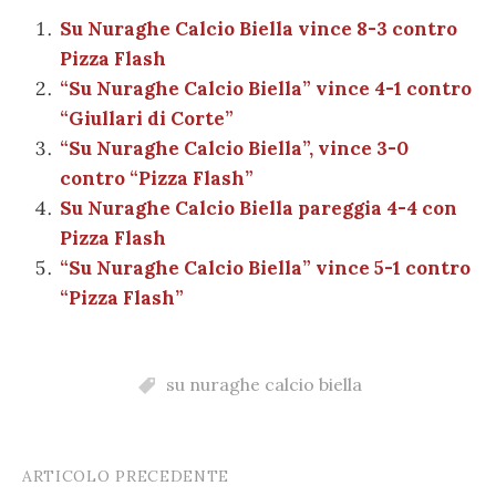
ai
n
b
r
t
A
g
a
dI
et
Su Nuraghe Calcio Biella vince 8-3 contro
l
di
Pizza Flash
o
p
er
m
n
vi
“Su Nuraghe Calcio Biella” vince 4-1 contro
o
p
di
“Giullari di Corte”
k
“Su Nuraghe Calcio Biella”, vince 3-0
contro “Pizza Flash”
Su Nuraghe Calcio Biella pareggia 4-4 con
Pizza Flash
“Su Nuraghe Calcio Biella” vince 5-1 contro
“Pizza Flash”
su nuraghe calcio biella
ARTICOLO PRECEDENTE
Post