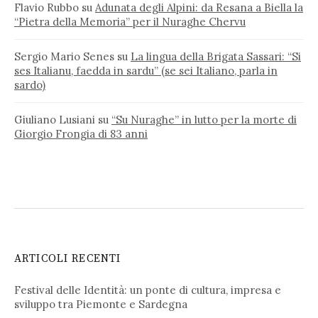
Flavio Rubbo
su
Adunata degli Alpini: da Resana a Biella la
“Pietra della Memoria” per il Nuraghe Chervu
Sergio Mario Senes
su
La lingua della Brigata Sassari: “Si
ses Italianu, faedda in sardu” (se sei Italiano, parla in
sardo)
Giuliano Lusiani
su
“Su Nuraghe” in lutto per la morte di
Giorgio Frongia di 83 anni
ARTICOLI RECENTI
Festival delle Identità: un ponte di cultura, impresa e
sviluppo tra Piemonte e Sardegna