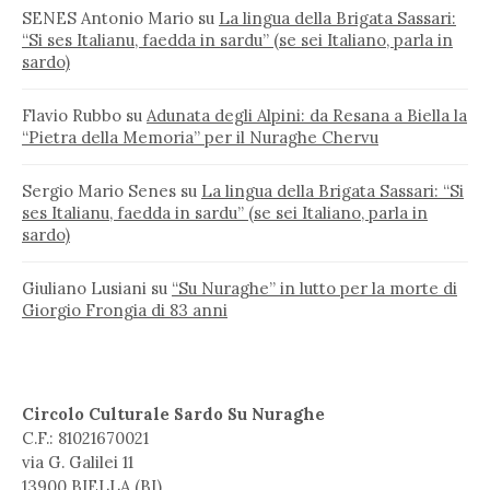
SENES Antonio Mario
su
La lingua della Brigata Sassari:
“Si ses Italianu, faedda in sardu” (se sei Italiano, parla in
sardo)
Flavio Rubbo
su
Adunata degli Alpini: da Resana a Biella la
“Pietra della Memoria” per il Nuraghe Chervu
Sergio Mario Senes
su
La lingua della Brigata Sassari: “Si
ses Italianu, faedda in sardu” (se sei Italiano, parla in
sardo)
Giuliano Lusiani
su
“Su Nuraghe” in lutto per la morte di
Giorgio Frongia di 83 anni
Circolo Culturale Sardo Su Nuraghe
C.F.: 81021670021
via G. Galilei 11
13900 BIELLA (BI)