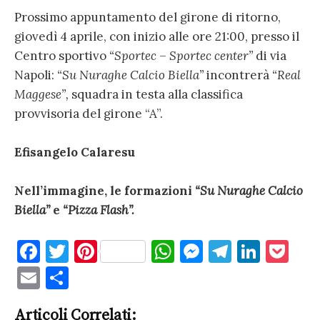
Prossimo appuntamento del girone di ritorno,
giovedì 4 aprile, con inizio alle ore 21:00, presso il
Centro sportivo
“Sportec – Sportec center”
di via
Napoli:
“Su Nuraghe Calcio Biella”
incontrerà
“Real
Maggese”,
squadra in testa alla classifica
provvisoria del girone “A”.
Efisangelo Calaresu
Nell’immagine,
le formazioni
“Su Nuraghe Calcio
Biella”
e
“Pizza Flash”.
F
T
Pi
W
M
T
Li
P
a
w
nt
h
es
el
n
o
E
C
c
it
er
at
se
e
k
c
m
o
e
te
es
s
n
gr
e
k
Articoli Correlati: