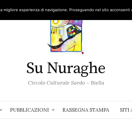
una migliore esperienza di navigazione. Proseguendo nel sito acconsenti al
Su Nuraghe
Circolo Culturale Sardo ~ Biella
PUBBLICAZIONI
RASSEGNA STAMPA
SITI