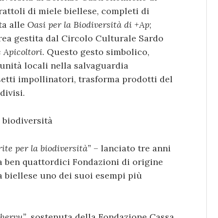
attoli di miele biellese, completi di
ta alle
Oasi per la Biodiversità di +Ap
;
area gestita dal Circolo Culturale Sardo
 Apicoltori
. Questo gesto simbolico,
nità locali nella salvaguardia
etti impollinatori, trasforma prodotti del
divisi.
 biodiversità
rite per la biodiversità”
– lanciato tre anni
 ben quattordici Fondazioni di origine
a biellese uno dei suoi esempi più
hervu”,
sostenuta della Fondazione Cassa