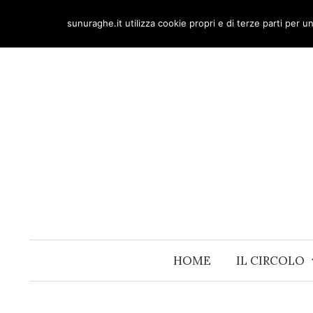
Skip
sunuraghe.it utilizza cookie propri e di terze parti per 
to
content
HOME
IL CIRCOLO