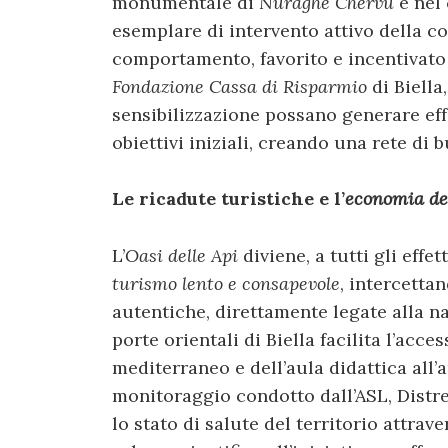
monumentale di
Nuraghe Chervu
e nel
esemplare di intervento attivo della c
comportamento, favorito e incentivato
Fondazione Cassa di Risparmio
di Biella
sensibilizzazione possano generare eff
obiettivi iniziali, creando una rete di 
Le ricadute turistiche e l’
economia del
L’
Oasi delle Api
diviene, a tutti gli effet
turismo lento e consapevole
, intercett
autentiche, direttamente legate alla na
porte orientali di Biella facilita l’acce
mediterraneo e dell’aula didattica all’ap
monitoraggio condotto dall’ASL, Distret
lo stato di salute del territorio attrav