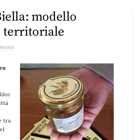
Biella: modello
 territoriale
mento
ea
ddos
ittà
 tra
el