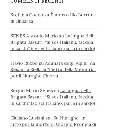
COMMENTI RECENTI
Stefania Cocco
su
È morto Ilio Burruni
di Ghilarza
SENES Antonio Mario
su
La lingua della
Brigata Sassari: “Si ses Italianu, faedda
in sardu” (se sei Italiano, parla in sardo)
Flavio Rubbo
su
Adunata degli Alpini: da
Resana a Biella la “Pietra della Memoria”
per il Nuraghe Chervu
Sergio Mario Senes
su
La lingua della
Brigata Sassari: “Si ses Italianu, faedda
in sardu” (se sei Italiano, parla in sardo)
Giuliano Lusiani
su
“Su Nuraghe” in
lutto per la morte di Giorgio Frongia di