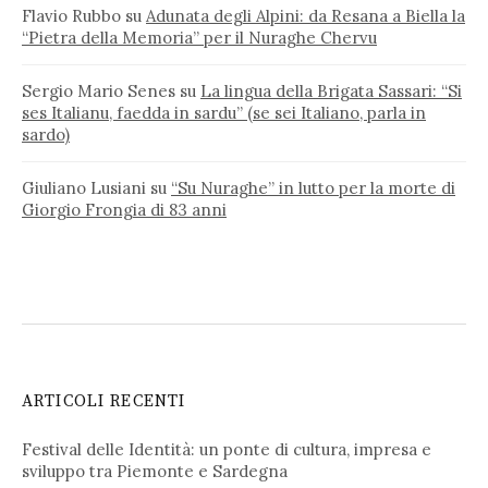
Flavio Rubbo
su
Adunata degli Alpini: da Resana a Biella la
“Pietra della Memoria” per il Nuraghe Chervu
Sergio Mario Senes
su
La lingua della Brigata Sassari: “Si
ses Italianu, faedda in sardu” (se sei Italiano, parla in
sardo)
Giuliano Lusiani
su
“Su Nuraghe” in lutto per la morte di
Giorgio Frongia di 83 anni
ARTICOLI RECENTI
Festival delle Identità: un ponte di cultura, impresa e
sviluppo tra Piemonte e Sardegna