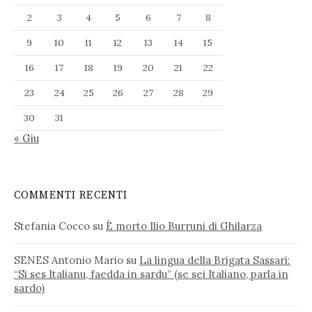
2
3
4
5
6
7
8
9
10
11
12
13
14
15
16
17
18
19
20
21
22
23
24
25
26
27
28
29
30
31
« Giu
COMMENTI RECENTI
Stefania Cocco
su
È morto Ilio Burruni di Ghilarza
SENES Antonio Mario
su
La lingua della Brigata Sassari:
“Si ses Italianu, faedda in sardu” (se sei Italiano, parla in
sardo)