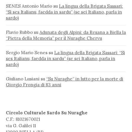
SENES Antonio Mario
su
La lingua della Brigata Sassari:
“Si ses Italianu, faedda in sardu” (se sei Italiano, parla in
sardo)
Flavio Rubbo
su
Adunata degli Alpini: da Resana a Biella la
“Pietra della Memoria” per il Nuraghe Chervu
Sergio Mario Senes
su
La lingua della Brigata Sassari: “Si
ses Italianu, faedda in sardu” (se sei Italiano, parla in
sardo)
Giuliano Lusiani
su
“Su Nuraghe” in lutto per la morte di
Giorgio Frongia di 83 anni
Circolo Culturale Sardo Su Nuraghe
C.F.: 81021670021
via G. Galilei 11