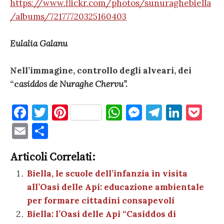
https://www.flickr.com/photos/sunuraghebiella
/albums/72177720325160403
Eulalia Galanu
Nell’immagine, controllo degli alveari, dei
“c
asiddos de Nuraghe Chervu”.
F
T
Pi
W
M
T
Li
P
a
w
nt
h
es
el
n
o
E
C
c
it
er
at
se
e
k
c
m
o
e
te
es
s
n
gr
e
k
Articoli Correlati:
ai
n
b
r
t
A
g
a
dI
et
Biella, le scuole dell’infanzia in visita
l
di
all’Oasi delle Api: educazione ambientale
o
p
er
m
n
vi
per formare cittadini consapevoli
o
p
di
Biella: l’Oasi delle Api “Casiddos di