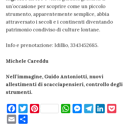
un’occasione per scoprire come un piccolo
strumento, apparentemente semplice, abbia
attraversato i secoli e i continenti diventando
patrimonio condiviso di culture lontane.
Info e prenotazione: Idillio, 3343452685.
Michele Careddu
Nell’immagine, Guido Antoniotti, nuovi
allestimenti di scacciapensieri, controllo degli
strumenti
.
F
T
Pi
W
M
T
Li
P
a
w
nt
h
es
el
n
o
E
C
c
it
er
at
se
e
k
c
m
o