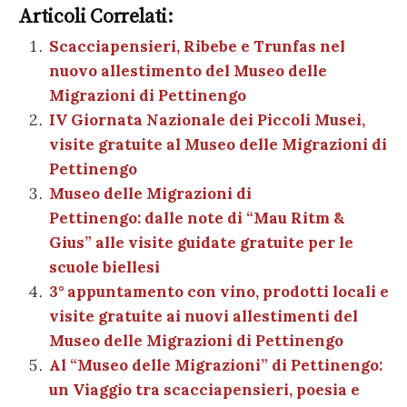
e
te
es
s
n
gr
e
k
Articoli Correlati:
ai
n
b
r
t
A
g
a
dI
et
Scacciapensieri, Ribebe e Trunfas nel
l
di
nuovo allestimento del Museo delle
o
p
er
m
n
vi
Migrazioni di Pettinengo
o
p
di
IV Giornata Nazionale dei Piccoli Musei,
k
visite gratuite al Museo delle Migrazioni di
Pettinengo
Museo delle Migrazioni di
Pettinengo: dalle note di “Mau Ritm &
Gius” alle visite guidate gratuite per le
scuole biellesi
3° appuntamento con vino, prodotti locali e
visite gratuite ai nuovi allestimenti del
Museo delle Migrazioni di Pettinengo
Al “Museo delle Migrazioni” di Pettinengo:
un Viaggio tra scacciapensieri, poesia e