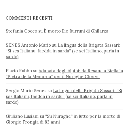
COMMENTI RECENTI
Stefania Cocco
su
È morto Ilio Burruni di Ghilarza
SENES Antonio Mario
su
La lingua della Brigata Sassari:
“Si ses Italianu, faedda in sardu” (se sei Italiano, parla in
sardo)
Flavio Rubbo
su
Adunata degli Alpini: da Resana a Biella la
“Pietra della Memoria” per il Nuraghe Chervu
Sergio Mario Senes
su
La lingua della Brigata Sassari: “Si
ses Italianu, faedda in sardu” (se sei Italiano, parla in
sardo)
Giuliano Lusiani
su
“Su Nuraghe” in lutto per la morte di
Giorgio Frongia di 83 anni