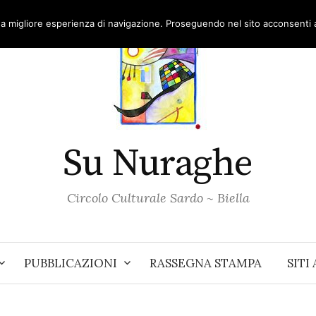
una migliore esperienza di navigazione. Proseguendo nel sito acconsenti al
Su Nuraghe
Circolo Culturale Sardo ~ Biella
PUBBLICAZIONI
RASSEGNA STAMPA
SITI