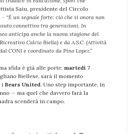
si traduce in educazione, sport che
ttista Saiu, presidente del Circolo
.
– “È un segnale forte: ciò che si onora non
ssuto connettivo tra generazioni
.
In
neo
anticipa anche la nuova stagione del
Ricreativo Calcio Biella) e da A.S.C. (Attività
dal CONI e coordinato da Pino Lopez.”
a sfida è già alle porte:
martedì 7
gliano Biellese, sarà il momento
 i
Bears United
. Uno step importante, in
anno — ma quel che davvero farà la
squadra scenderà in campo.