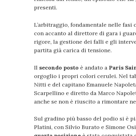
presenti.
L’arbitraggio, fondamentale nelle fasi 
con accanto al direttore di gara i guar
rigore, la gestione dei falli e gli inte
partita già carica di tensione.
Il
secondo posto
è andato a
Paris Sai
orgoglio i propri colori cerulei. Nel ta
Nitti e del capitano Emanuele Napoletan
Scarpellino e diretto da Marco Napole
anche se non è riuscito a rimontare nel
Sul gradino più basso del podio si è p
Platini, con Silvio Burato e Simone Osil
quarta posizione
è stata conquistata