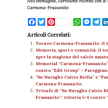
Nell’immagine, cartellone ricordo con le
Carmona-Frassanito
F
T
Pi
W
M
T
a
w
nt
h
es
el
Articoli Correlati:
c
it
er
at
se
e
e
te
es
s
n
gr
Torneo Carmona-Frassanito: il r
Memoria, sport e comunità: il t
b
r
t
A
g
a
apre la stagione del calcio amato
o
p
er
m
Memorial “Carmona-Frassanito”: 
o
p
contro “Edil Group” – Pareggian
k
“Su Nuraghe Calcio Biella” e “P
Carmona-Frassanito
Trionfo di “Su Nuraghe Calcio B
Frassanito”: vittoria 5-4 contro 