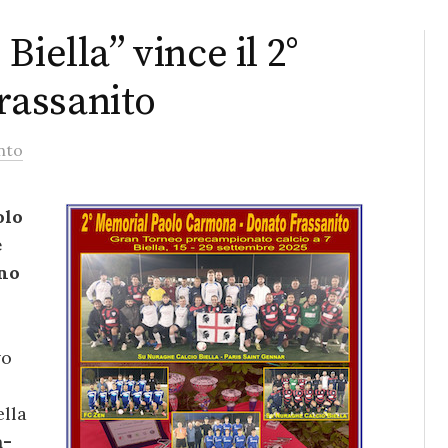
iella” vince il 2°
assanito
nto
olo
e
gno
vo
ella
a-