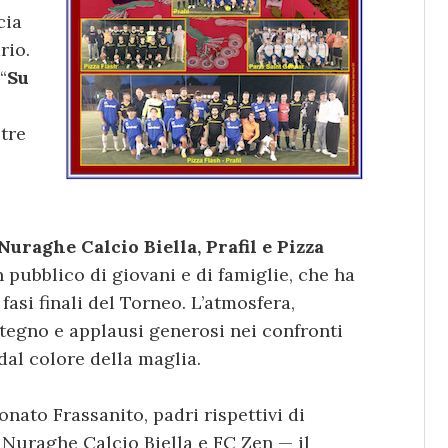
cia
rio.
“
Su
tre
uraghe Calcio Biella, Prafil e Pizza
 pubblico di giovani e di famiglie, che ha
fasi finali del Torneo. L’atmosfera,
stegno e applausi generosi nei confronti
al colore della maglia.
ato Frassanito, padri rispettivi di
 Nuraghe Calcio Biella e FC Zen — il