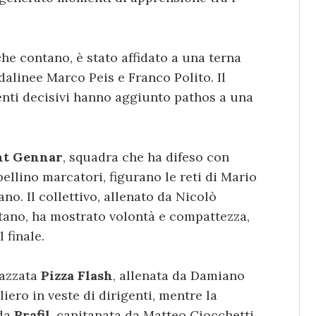
che contano, è stato affidato a una terna
dalinee Marco Peis e Franco Polito. Il
rventi decisivi hanno aggiunto pathos a una
nt Gennar
, squadra che ha difeso con
bellino marcatori, figurano le reti di Mario
o. Il collettivo, allenato da Nicolò
tano, ha mostrato volontà e compattezza,
 finale.
iazzata
Pizza Flash
, allenata da Damiano
iero in veste di dirigenti, mentre la
 da
Prafil
, capitanata da Matteo Ciocchetti,