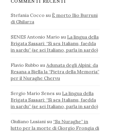
COMMENTI RECENTI
Stefania Cocco
su
È morto Ilio Burruni
di Ghilarza
SENES Antonio Mario
su
La lingua della
Brigata Sassari: “Si ses Italianu, faedda
in sardu” (se sei Italiano, parla in sardo)
Flavio Rubbo
su
Adunata degli Alpini: da
Resana a Biella la “Pietra della Memoria”
per il Nuraghe Chervu
Sergio Mario Senes
su
La lingua della
Brigata Sassari: “Si ses Italianu, faedda
in sardu” (se sei Italiano, parla in sardo)
Giuliano Lusiani
su
“Su Nuraghe” in
lutto per la morte di Giorgio Frongia di