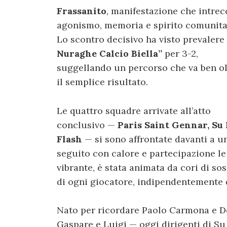
Frassanito
, manifestazione che intrec
agonismo, memoria e spirito comunita
Lo scontro decisivo ha visto prevalere 
Nuraghe Calcio Biella
”
per 3-2,
suggellando un percorso che va ben ol
il semplice risultato.
Le quattro squadre arrivate all’atto
conclusivo —
Paris Saint Gennar, Su N
Flash
— si sono affrontate davanti a un
seguito con calore e partecipazione le 
vibrante, è stata animata da cori di so
di ogni giocatore, indipendentemente d
Nato per ricordare Paolo Carmona e Don
Gaspare e Luigi — oggi dirigenti di Su