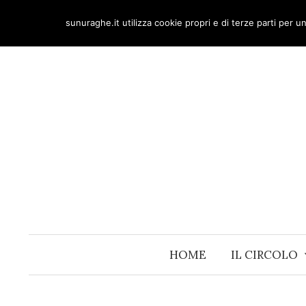
Skip
sunuraghe.it utilizza cookie propri e di terze parti per 
to
content
HOME
IL CIRCOLO