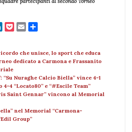
 squadre partecipanti al secondo
Torneo
Li
P
E
C
n
o
m
o
k
c
ai
n
e
k
l
di
icordo che unisce, lo sport che educa
orneo dedicato a Carmona e Frassanito
dI
et
vi
riale
n
di
“Su Nuraghe Calcio Biella” vince 4-1
o 4-4 “Locato80” e “#Escile Team”
aris Saint Gennar” vincono al Memorial
iella” nel Memorial “Carmona-
“Edil Group”