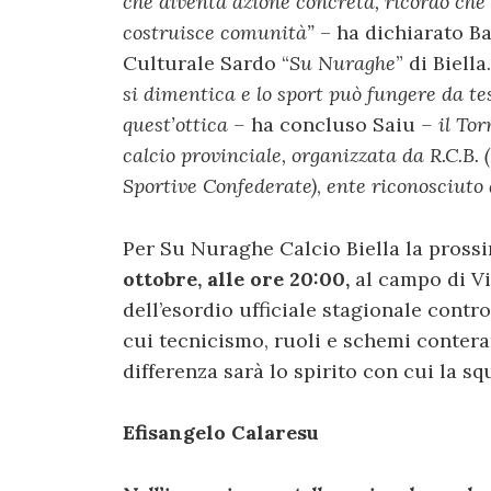
che diventa azione concreta, ricordo che 
costruisce comunità”
– ha dichiarato Ba
Culturale Sardo “
Su Nuraghe
” di Biella
si dimentica e lo sport può fungere da te
quest’ottica –
ha concluso Saiu
– il
Tor
calcio provinciale, organizzata da R.C.B. (
Sportive Confederate)
,
ente riconosciuto 
Per Su Nuraghe Calcio Biella la prossim
ottobre, alle ore 20:00,
al campo di Vi
dell’esordio ufficiale stagionale contro
cui tecnicismo, ruoli e schemi conter
differenza sarà lo spirito con cui la 
Efisangelo Calaresu