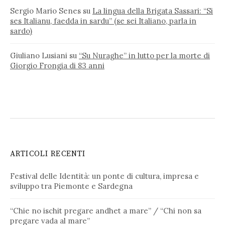
Sergio Mario Senes
su
La lingua della Brigata Sassari: “Si
ses Italianu, faedda in sardu” (se sei Italiano, parla in
sardo)
Giuliano Lusiani
su
“Su Nuraghe” in lutto per la morte di
Giorgio Frongia di 83 anni
ARTICOLI RECENTI
Festival delle Identità: un ponte di cultura, impresa e
sviluppo tra Piemonte e Sardegna
“Chie no ischit pregare andhet a mare” / “Chi non sa
pregare vada al mare”