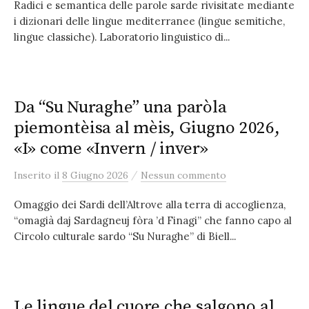
Radici e semantica delle parole sarde rivisitate mediante
i dizionari delle lingue mediterranee (lingue semitiche,
lingue classiche). Laboratorio linguistico di...
Da “Su Nuraghe” una paròla
piemontèisa al mèis, Giugno 2026,
«I» come «Invern / inver»
/
Inserito
il
8 Giugno 2026
Nessun commento
Omaggio dei Sardi dell’Altrove alla terra di accoglienza,
“omagià daj Sardagneuj fòra ’d Finagi” che fanno capo al
Circolo culturale sardo “Su Nuraghe” di Biell...
Le lingue del cuore che salgono al