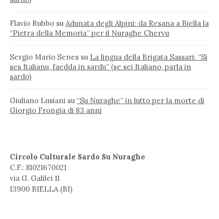
Flavio Rubbo
su
Adunata degli Alpini: da Resana a Biella la
“Pietra della Memoria” per il Nuraghe Chervu
Sergio Mario Senes
su
La lingua della Brigata Sassari: “Si
ses Italianu, faedda in sardu” (se sei Italiano, parla in
sardo)
Giuliano Lusiani
su
“Su Nuraghe” in lutto per la morte di
Giorgio Frongia di 83 anni
Circolo Culturale Sardo Su Nuraghe
C.F.: 81021670021
via G. Galilei 11
13900 BIELLA (BI)