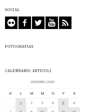
SOCIAL
FOTOGRAFIAS
CALENDARIO ARTICOLI
GIUGNO 2026
D
L
M
M
G
V
S
1
2
3
4
5
6
7
8
9
10
11
12
13