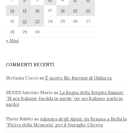
14
15
16
17
18
19
20
21
22
23
24
25
26
27
28
29
30
« Mag
COMMENTI RECENTI
Stefania Cocco
su
È morto Ilio Burruni di Ghilarza
SENES Antonio Mario
su
La lingua della Brigata Sassari:
“Si ses Italianu, faedda in sardu” (se sei Italiano, parla in
sardo)
Flavio Rubbo
su
Adunata degli Alpini: da Resana a Biella la
“Pietra della Memoria” per il Nuraghe Chervu