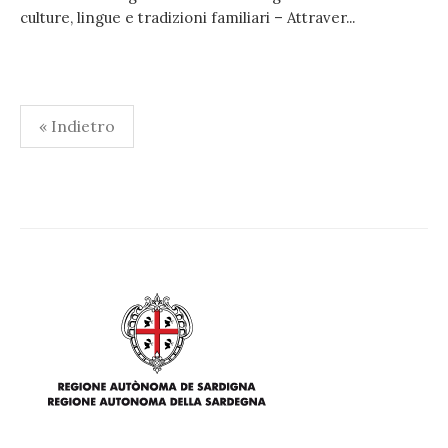
culture, lingue e tradizioni familiari – Attraver...
Paginazione
« Indietro
degli
articoli