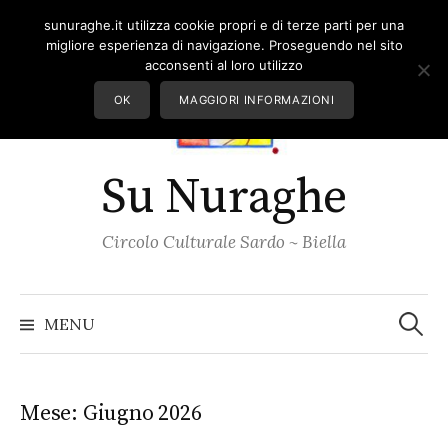
Skip
sunuraghe.it utilizza cookie propri e di terze parti per una
to
migliore esperienza di navigazione. Proseguendo nel sito
content
acconsenti al loro utilizzo
OK
MAGGIORI INFORMAZIONI
Su Nuraghe
Circolo Culturale Sardo ~ Biella
Ricerc
per:
MENU
Mese:
Giugno 2026