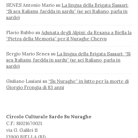
SENES Antonio Mario
su
La lingua della Brigata Sassari:
“Si ses Italianu, faedda in sardu” (se sei Italiano, parla in
sardo)
Flavio Rubbo
su
Adunata degli Alpini: da Resana a Biella la
“Pietra della Memoria” per il Nuraghe Chervu
Sergio Mario Senes
su
La lingua della Brigata Sassari: “Si
ses Italianu, faedda in sardu” (se sei Italiano, parla in
sardo)
Giuliano Lusiani
su
“Su Nuraghe” in lutto per la morte di
Giorgio Frongia di 83 anni
Circolo Culturale Sardo Su Nuraghe
C.F.: 81021670021
via G. Galilei 11
13900 BIELLA (BI)