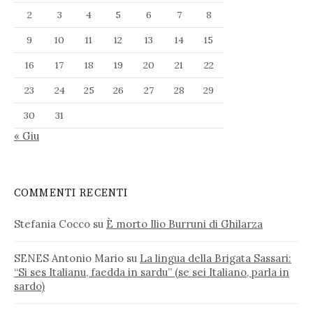
2
3
4
5
6
7
8
9
10
11
12
13
14
15
16
17
18
19
20
21
22
23
24
25
26
27
28
29
30
31
« Giu
COMMENTI RECENTI
Stefania Cocco
su
È morto Ilio Burruni di Ghilarza
SENES Antonio Mario
su
La lingua della Brigata Sassari:
“Si ses Italianu, faedda in sardu” (se sei Italiano, parla in
sardo)