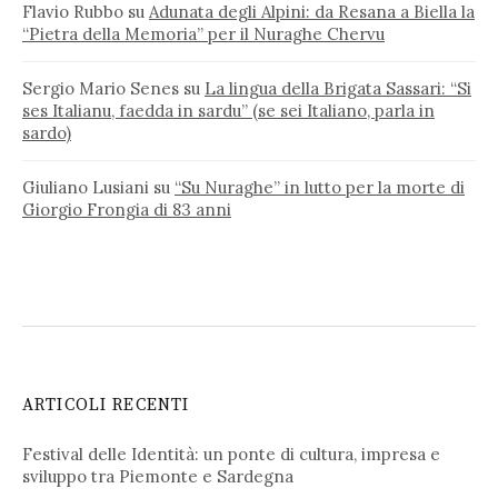
Flavio Rubbo
su
Adunata degli Alpini: da Resana a Biella la
“Pietra della Memoria” per il Nuraghe Chervu
Sergio Mario Senes
su
La lingua della Brigata Sassari: “Si
ses Italianu, faedda in sardu” (se sei Italiano, parla in
sardo)
Giuliano Lusiani
su
“Su Nuraghe” in lutto per la morte di
Giorgio Frongia di 83 anni
ARTICOLI RECENTI
Festival delle Identità: un ponte di cultura, impresa e
sviluppo tra Piemonte e Sardegna