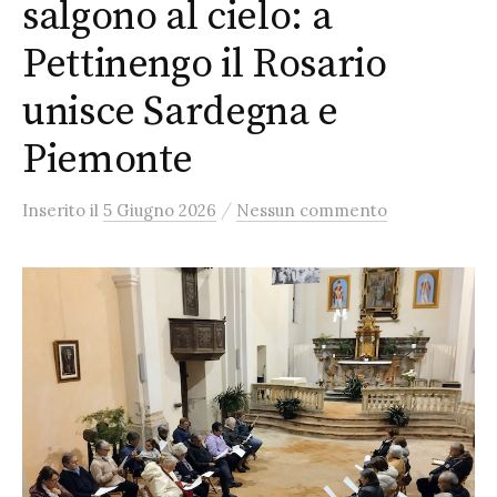
salgono al cielo: a
Pettinengo il Rosario
unisce Sardegna e
Piemonte
/
Inserito
il
5 Giugno 2026
Nessun commento