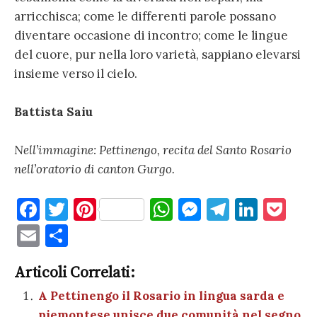
arricchisca; come le differenti parole possano
diventare occasione di incontro; come le lingue
del cuore, pur nella loro varietà, sappiano elevarsi
insieme verso il cielo.
Battista Saiu
Nell’immagine: Pettinengo, recita del Santo Rosario
nell’oratorio di canton Gurgo.
F
T
Pi
W
M
T
Li
P
a
w
nt
h
es
el
n
o
E
C
c
it
er
at
se
e
k
c
m
o
e
te
es
s
n
gr
e
k
Articoli Correlati:
ai
n
b
r
t
A
g
a
dI
et
A Pettinengo il Rosario in lingua sarda e
l
di
piemontese unisce due comunità nel segno