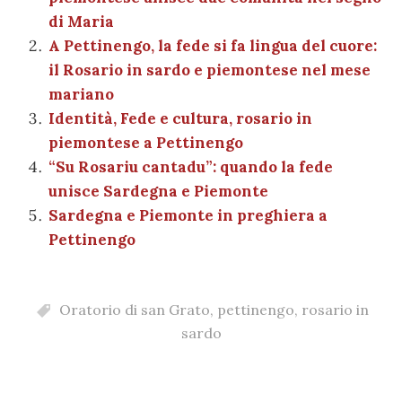
o
p
er
m
n
vi
di Maria
o
p
di
A Pettinengo, la fede si fa lingua del cuore:
k
il Rosario in sardo e piemontese nel mese
mariano
Identità, Fede e cultura, rosario in
piemontese a Pettinengo
“Su Rosariu cantadu”: quando la fede
unisce Sardegna e Piemonte
Sardegna e Piemonte in preghiera a
Pettinengo
Oratorio di san Grato
,
pettinengo
,
rosario in
sardo