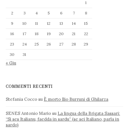
1
2
3
4
5
6
7
8
9
10
11
12
13
14
15
16
17
18
19
20
21
22
23
24
25
26
27
28
29
30
31
« Giu
COMMENTI RECENTI
Stefania Cocco
su
È morto Ilio Burruni di Ghilarza
SENES Antonio Mario
su
La lingua della Brigata Sassari:
“Si ses Italianu, faedda in sardu” (se sei Italiano, parla in
sardo)