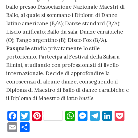
ballo presso l’Associazione Nazionale Maestri di
Ballo, al quale si sommano i Diplomi di Danze
latino americane (B/A); Danze standard (B/A);
Liscio unificato; Ballo da sala; Danze caraibiche
(O); Tango argentino (B); Disco Fox (B/A).
Pasquale
studia privatamente lo stile
portoricano. Partecipa al Festival della Salsa a
Rimini, studiando con professionisti di livello
internazionale. Decide di approfondire la
conoscenza di alcune danze, conseguendo il
Diploma di Maestro di Ballo di danze caraibiche e
il Diploma di Maestro di
latin hustle
.
F
T
Pi
W
M
T
Li
P
a
w
nt
h
es
el
n
o
E
C
c
it
er
at
se
e
k
c
m
o