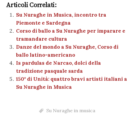
e
te
es
s
n
gr
e
k
Articoli Correlati:
ai
n
b
r
t
A
g
a
dI
et
Su Nuraghe in Musica, incontro tra
l
di
Piemonte e Sardegna
o
p
er
m
n
vi
Corso di ballo a Su Nuraghe per imparare e
o
p
di
tramandare cultura
k
Danze del mondo a Su Nuraghe, Corso di
ballo latino-americano
Is pardulas de Narcao, dolci della
tradizione pasquale sarda
150° di Unità: quattro bravi artisti italiani a
Su Nuraghe in Musica
Su Nuraghe in musica