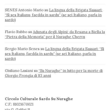
SENES Antonio Mario
su
La lingua della Brigata Sassari:
“Si ses Italianu, faedda in sardu” (se sei Italiano, parla in
sardo)
Flavio Rubbo
su
Adunata degli Alpini: da Resana a Biella la
“Pietra della Memoria” per il Nuraghe Chervu
Sergio Mario Senes
su
La lingua della Brigata Sassari: “Si
ses Italianu, faedda in sardu” (se sei Italiano, parla in
sardo)
Giuliano Lusiani
su
“Su Nuraghe” in lutto per la morte di
Giorgio Frongia di 83 anni
Circolo Culturale Sardo Su Nuraghe
C.F.: 81021670021
via G. Galilei 11