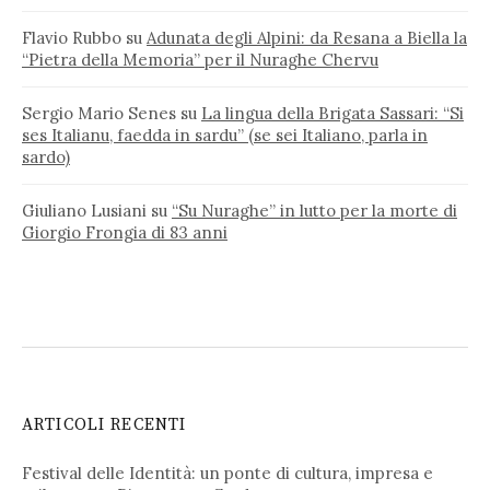
Flavio Rubbo
su
Adunata degli Alpini: da Resana a Biella la
“Pietra della Memoria” per il Nuraghe Chervu
Sergio Mario Senes
su
La lingua della Brigata Sassari: “Si
ses Italianu, faedda in sardu” (se sei Italiano, parla in
sardo)
Giuliano Lusiani
su
“Su Nuraghe” in lutto per la morte di
Giorgio Frongia di 83 anni
ARTICOLI RECENTI
Festival delle Identità: un ponte di cultura, impresa e