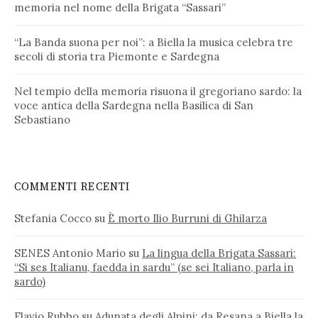
memoria nel nome della Brigata “Sassari”
“La Banda suona per noi”: a Biella la musica celebra tre
secoli di storia tra Piemonte e Sardegna
Nel tempio della memoria risuona il gregoriano sardo: la
voce antica della Sardegna nella Basilica di San
Sebastiano
COMMENTI RECENTI
Stefania Cocco
su
È morto Ilio Burruni di Ghilarza
SENES Antonio Mario
su
La lingua della Brigata Sassari:
“Si ses Italianu, faedda in sardu” (se sei Italiano, parla in
sardo)
Flavio Rubbo
su
Adunata degli Alpini: da Resana a Biella la