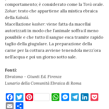
comportamento; è considerato come la
Torà
orale.
Zohar
: testo che appartiene alla mistica ebraica
della
Kabalà
.
Macellazione
kasher
: viene fatta da macellai
autorizzati in modo che l’animale soffra il meno
possibile e che tutto il sangue esca tramite rapido
taglio della giugulare. La preparazione della
carne per la cottura avviene tenendola mezz’ora
nell’acqua e poi un giorno sotto sale.
Fonti:
Ebraismo – Giunti Ed. Firenze
Lunario della Comunità Ebraica di Roma
F
T
Pi
W
M
T
Li
P
a
w
nt
h
es
el
n
o
E
C