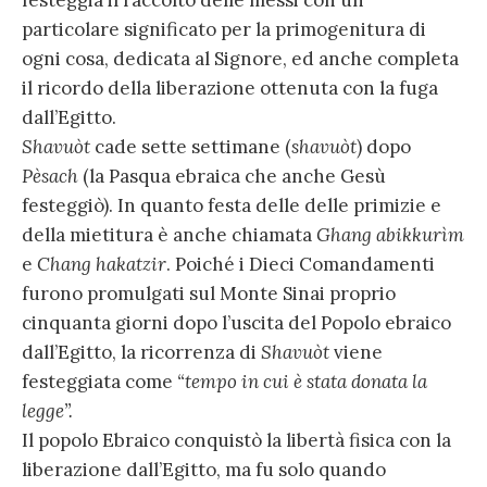
festeggia il raccolto delle messi con un
particolare significato per la primogenitura di
ogni cosa, dedicata al Signore, ed anche completa
il ricordo della liberazione ottenuta con la fuga
dall’Egitto.
Shavuòt
cade sette settimane (
shavuòt
) dopo
Pèsach
(la Pasqua ebraica che anche Gesù
festeggiò). In quanto festa delle delle primizie e
della mietitura è anche chiamata
Ghang abikkurìm
e
Chang hakatzir
. Poiché i Dieci Comandamenti
furono promulgati sul Monte Sinai proprio
cinquanta giorni dopo l’uscita del Popolo ebraico
dall’Egitto, la ricorrenza di
Shavuòt
viene
festeggiata come
“tempo in cui è stata donata la
legge”.
Il popolo Ebraico conquistò la libertà fisica con la
liberazione dall’Egitto, ma fu solo quando