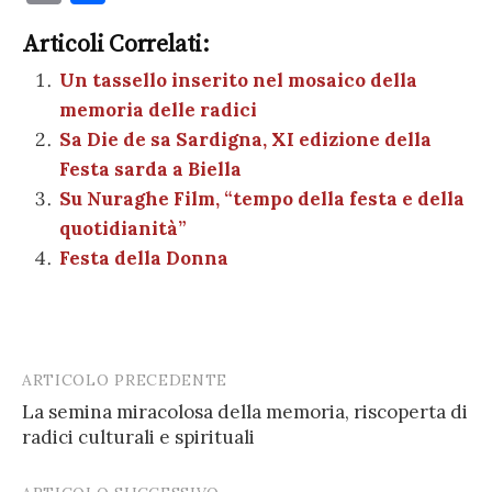
c
it
er
at
se
e
k
c
m
o
e
te
es
s
n
gr
e
k
Articoli Correlati:
ai
n
b
r
t
A
g
a
dI
et
Un tassello inserito nel mosaico della
l
di
memoria delle radici
o
p
er
m
n
vi
Sa Die de sa Sardigna, XI edizione della
o
p
di
Festa sarda a Biella
k
Su Nuraghe Film, “tempo della festa e della
quotidianità”
Festa della Donna
ARTICOLO PRECEDENTE
Post
La semina miracolosa della memoria, riscoperta di
navigation
radici culturali e spirituali