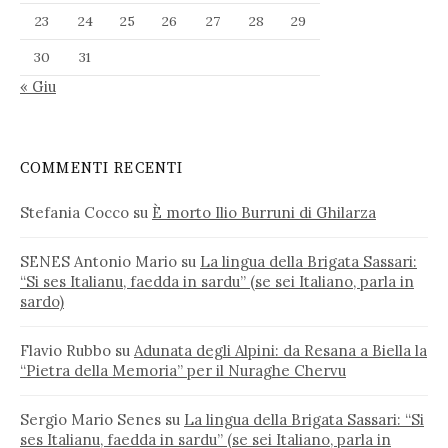
23
24
25
26
27
28
29
30
31
« Giu
COMMENTI RECENTI
Stefania Cocco
su
È morto Ilio Burruni di Ghilarza
SENES Antonio Mario
su
La lingua della Brigata Sassari:
“Si ses Italianu, faedda in sardu” (se sei Italiano, parla in
sardo)
Flavio Rubbo
su
Adunata degli Alpini: da Resana a Biella la
“Pietra della Memoria” per il Nuraghe Chervu
Sergio Mario Senes
su
La lingua della Brigata Sassari: “Si
ses Italianu, faedda in sardu” (se sei Italiano, parla in