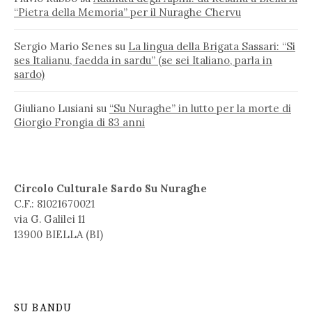
“Pietra della Memoria” per il Nuraghe Chervu
Sergio Mario Senes
su
La lingua della Brigata Sassari: “Si
ses Italianu, faedda in sardu” (se sei Italiano, parla in
sardo)
Giuliano Lusiani
su
“Su Nuraghe” in lutto per la morte di
Giorgio Frongia di 83 anni
Circolo Culturale Sardo Su Nuraghe
C.F.: 81021670021
via G. Galilei 11
13900 BIELLA (BI)
SU BANDU