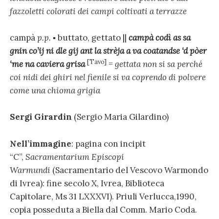
fazzoletti colorati dei campi coltivati a terrazze
campà
p.p.
▪
buttato, gettato ||
campà codì as sa
gnin co’ij ni dle gij ant la strèja a va coatandse ‘d pòer
[Tavo]
‘me na caviera grisa
=
gettata non si sa perché
coi nidi dei ghiri nel fienile si va coprendo di polvere
come una chioma grigia
Sergi Girardin
(Sergio Maria Gilardino)
Nell’immagine
: pagina con incipit
“C”,
Sacramentarium Episcopi
Warmundi
(Sacramentario del Vescovo Warmondo
di Ivrea): fine secolo X, Ivrea, Biblioteca
Capitolare, Ms 31 LXXXVI). Priuli Verlucca,1990,
copia posseduta a Biella dal Comm. Mario Coda.