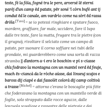
teste, fé la fòla, fogné tra le pere, arversé lë sterni
parèj d’un camp ëd patate, për soné ‘l còrn bufé ant ij
condut ëd le canale, am vardrìo come na sòrt ëd rassa
[Tavo]
dròla
=
se io potessi ringhiare e sputare fuoco,
mordere, graffiare, far male, uccidere, fare il lupo
dalle tre teste, fare la matta, frugare tra le pietre (con
il grugno), rivoltare il selciato come un campo di
patate, per suonare il corno soffiare nei tubi delle
grondaie, mi guarderebbero come una sorta di razza
stramba
||
d’antorn a-i ero le boschin-e pì s-ciasse
ch’a fodravo la montagna con un mantel verd ëd feuje,
mach ës-ciancà da le ròche aùsse, dai linseuj scajos e
baross dij ciapé e dai fassolèt colorà dij camp coltivà
[Michel]
a trasse
=
attorno c’erano le boscaglie più fitte
che foderavano la montagna con un mantello verde di
foglie, solo strappato dalle rocce aguzze, dalle
lenzuola scagliose e rossastre delle pietraie e dai