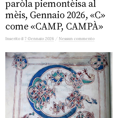
paròla piemontèisa al
mèis, Gennaio 2026, «C»
come «CAMP, CAMPÀ»
/
Inserito
il
7 Gennaio 2026
Nessun commento