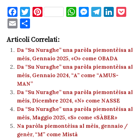
F
T
Pi
W
M
T
Li
P
a
w
nt
h
es
el
n
o
E
C
c
it
er
at
se
e
k
c
m
o
e
te
es
s
n
gr
e
k
Articoli Correlati:
ai
n
b
r
t
A
g
a
dI
et
Da “Su Nuraghe” una paròla piemontèisa al
l
di
mèis, Gennaio 2025, «O» come OBADA
o
p
er
m
n
vi
Da “Su Nuraghe” una paròla piemontèisa al
o
p
di
mèis, Gennaio 2024, “A” come “AMUS-
k
MAN”
Da “Su Nuraghe” una paròla piemontèisa al
mèis, Dicembre 2024, «N» come NASSE
Da “Su Nuraghe” una paròla piemontèisa al
mèis, Maggio 2025, «S» come «SÀBER»
Na paròla piemontèisa al mèis, gennaio /
genèr, “M” come Mistà