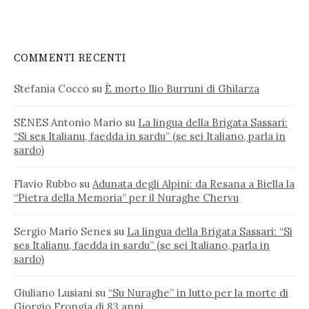
COMMENTI RECENTI
Stefania Cocco
su
È morto Ilio Burruni di Ghilarza
SENES Antonio Mario
su
La lingua della Brigata Sassari:
“Si ses Italianu, faedda in sardu” (se sei Italiano, parla in
sardo)
Flavio Rubbo
su
Adunata degli Alpini: da Resana a Biella la
“Pietra della Memoria” per il Nuraghe Chervu
Sergio Mario Senes
su
La lingua della Brigata Sassari: “Si
ses Italianu, faedda in sardu” (se sei Italiano, parla in
sardo)
Giuliano Lusiani
su
“Su Nuraghe” in lutto per la morte di
Giorgio Frongia di 83 anni