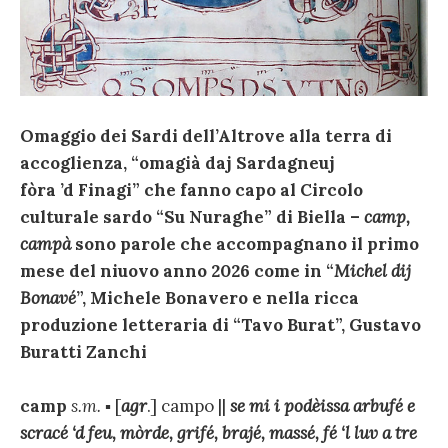
Omaggio dei Sardi dell’Altrove alla terra di
accoglienza, “omagià daj Sardagneuj
fòra ’d Finagi” che fanno capo al Circolo
culturale sardo “Su Nuraghe” di Biella –
camp,
campà
sono parole che accompagnano il primo
mese del niuovo anno 2026 come
in “
Michel dij
Bonavé
”, Michele Bonavero
e
nella ricca
produzione letteraria di “Tavo Burat”, Gustavo
Buratti Zanchi
camp
s.m.
▪
[
agr
.] campo ||
se mi i podèissa arbufé e
scracé ‘d feu, mòrde, grifé, brajé, massé, fé ‘l luv a tre