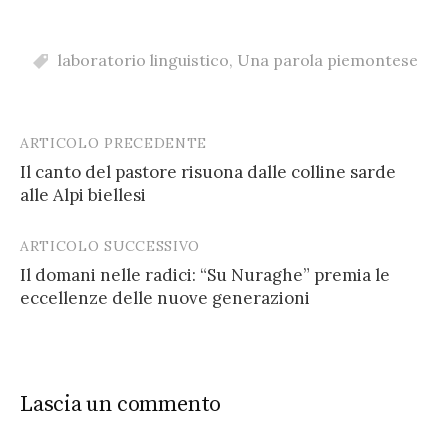
laboratorio linguistico
,
Una parola piemontese
ARTICOLO PRECEDENTE
Post
Il canto del pastore risuona dalle colline sarde
navigation
alle Alpi biellesi
ARTICOLO SUCCESSIVO
Il domani nelle radici: “Su Nuraghe” premia le
eccellenze delle nuove generazioni
Lascia un commento