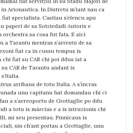
e mamai fiat servitziu in su Stadu Majori de
 in Arionautica. In Distretu m’iant nau ca
i fiat specialista. Castiau s’elencu apu
su paperi de sa Sotziedadi Autoris e
orchestra sa cosa fut fata. E aici
u a Tarantu mentras s’arrestu de sa
exoni fiat ca in cussu tempus is
hi fiat su CAR chi poi ddus iat a
a su CAR de Tarantu andant is
s’Italia.
rus arribaus de totu Italia. A s’incras
 adunada unu capitanu hat domandau chi ci
ndau a s’aereoportu de Grottaglie po ddu
di a totu is màrcias e a is istruzionis chi
lli, mi seu presentau. Pinnicaus is
ciali, sin ch’ant portau a Grottaglie, unu