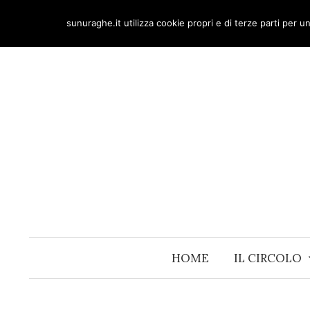
Skip
sunuraghe.it utilizza cookie propri e di terze parti per 
to
content
HOME
IL CIRCOLO