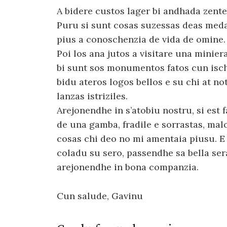
A bidere custos lager bi andhada zent
Puru si sunt cosas suzessas deas meda, 
pius a conoschenzia de vida de omine.
Poi los ana jutos a visitare una minier
bi sunt sos monumentos fatos cun isch
bidu ateros logos bellos e su chi at n
lanzas istriziles.
Arejonendhe in s’atobiu nostru, si est 
de una gamba, fradile e sorrastas, mal
cosas chi deo no mi amentaia piusu. E g
coladu su sero, passendhe sa bella se
arejonendhe in bona companzia.
Cun salude, Gavinu