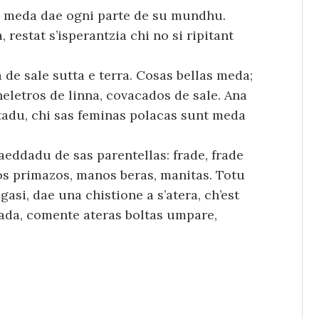
e meda dae ogni parte de su mundhu.
restat s’isperantzia chi no si ripitant
a de sale sutta e terra. Cosas bellas meda;
eletros de linna, covacados de sale. Ana
otadu, chi sas feminas polacas sunt meda
faeddadu de sas parentellas: frade, frade
os primazos, manos beras, manitas. Totu
asi, dae una chistione a s’atera, ch’est
rada, comente ateras boltas umpare,