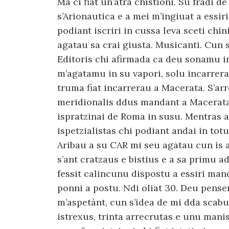
Ma ci fiat un’atra chistioni. Su fradi d
s’Arionautica e a mei m’ingiuat a essiri
podiant iscriri in cussa leva sceti chin
agatau sa crai giusta. Musicanti. Cun 
Editoris chi afirmada ca deu sonamu in 
m’agatamu in su vapori, solu incarrera
truma fiat incarrerau a Macerata. S’arr
meridionalis ddus mandant a Macerata c
ispratzinai de Roma in susu. Mentras 
ispetzialistas chi podiant andai in totu 
Aribau a su CAR mi seu agatau cun is at
s’ant cratzaus e bistius e a sa primu
fessit calincunu dispostu a essiri ma
ponni a postu. Ndi oliat 30. Deu pensen
m’aspetànt, cun s’idea de mi dda scabu
istrexus, trinta arrecrutas e unu manis