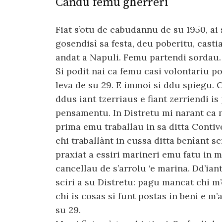
Candu femu gherreri
Fiat s’otu de cabudannu de su 1950, ai 
gosendisì sa festa, deu poberitu, cast
andat a Napuli. Femu partendi sordau.
Si podit nai ca femu casi volontariu p
leva de su 29. E immoi si ddu spiegu.
ddus iant tzerriaus e fiant zerriendi i
pensamentu. In Distretu mi narant ca n
prima emu traballau in sa ditta Contive
chi traballànt in cussa ditta benìant s
praxiat a essiri marineri emu fatu in
cancellau de s’arrolu ‘e marina. Dd’iant
sciri a su Distretu: pagu mancat chi m
chi is cosas si funt postas in beni e m
su 29.