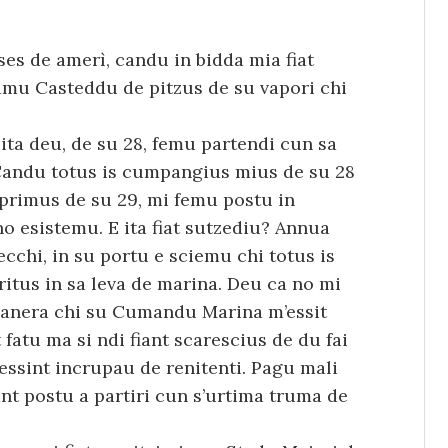
ses de amerì, candu in bidda mia fiat
iamu Casteddu de pitzus de su vapori chi
oita deu, de su 28, femu partendi cun sa
 Candu totus is cumpangius mius de su 28
s primus de su 29, mi femu postu in
o esistemu. E ita fiat sutzediu? Annua
cchi, in su portu e sciemu chi totus is
critus in sa leva de marina. Deu ca no mi
 manera chi su Cumandu Marina m’essit
 fatu ma si ndi fiant scarescius de du fai
’essint incrupau de renitenti. Pagu mali
’ant postu a partiri cun s’urtima truma de