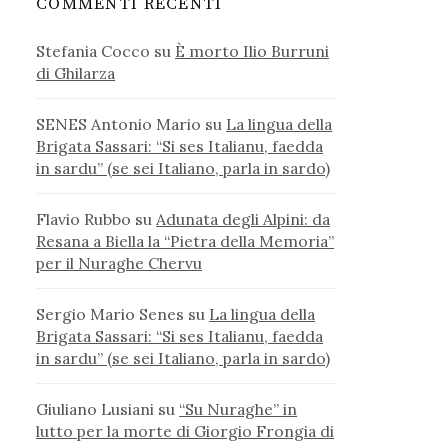
COMMENTI RECENTI
Stefania Cocco
su
È morto Ilio Burruni
di Ghilarza
SENES Antonio Mario
su
La lingua della
Brigata Sassari: “Si ses Italianu, faedda
in sardu” (se sei Italiano, parla in sardo)
Flavio Rubbo
su
Adunata degli Alpini: da
Resana a Biella la “Pietra della Memoria”
per il Nuraghe Chervu
Sergio Mario Senes
su
La lingua della
Brigata Sassari: “Si ses Italianu, faedda
in sardu” (se sei Italiano, parla in sardo)
Giuliano Lusiani
su
“Su Nuraghe” in
lutto per la morte di Giorgio Frongia di