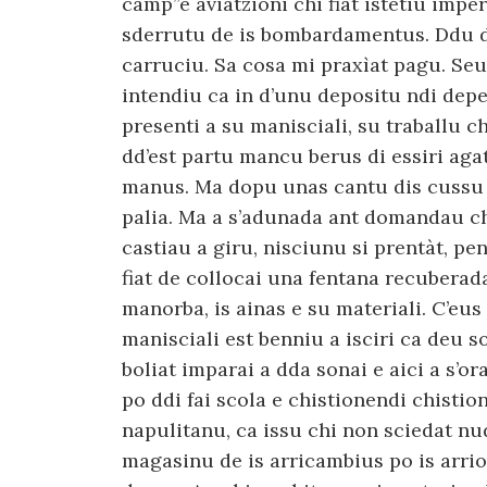
camp”e aviatzioni chi fiat istetiu impe
sderrutu de is bombardamentus. Ddu de
carruciu. Sa cosa mi praxìat pagu. Seu
intendiu ca in d’unu depositu ndi depe
presenti a su manisciali, su traballu c
dd’est partu mancu berus di essiri aga
manus. Ma dopu unas cantu dis cussu tr
palia. Ma a s’adunada ant domandau chi
castiau a giru, nisciunu si prentàt, p
fiat de collocai una fentana recuberad
manorba, is ainas e su materiali. C’eus
manisciali est benniu a isciri ca deu s
boliat imparai a dda sonai e aici a s’o
po ddi fai scola e chistionendi chistio
napulitanu, ca issu chi non sciedat nu
magasinu de is arricambius po is arrio