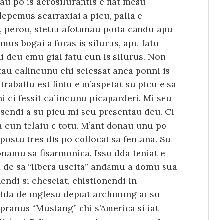
rau po is aerosilurantis e fiat mesu
pemus scarraxiai a picu, palia e
, perou, stetiu afotunau poita candu apu
mus bogai a foras is silurus, apu fatu
hi deu emu giai fatu cun is silurus. Non
tau calincunu chi sciessat anca ponni is
aballu est finiu e m’aspetat su picu e sa
 ci fessit calincunu picaparderi. Mi seu
ensendi a su picu mi seu presentau deu. Ci
a cun telaiu e totu. M’ant donau unu po
 postu tres dis po collocai sa fentana. Su
onamu sa fisarmonica. Issu dda teniat e
ra de sa “libera uscita” andamu a domu sua
nendi si chesciat, chistionendi in
dda de inglesu depiat archimingiai su
pranus “Mustang” chi s’America si iat