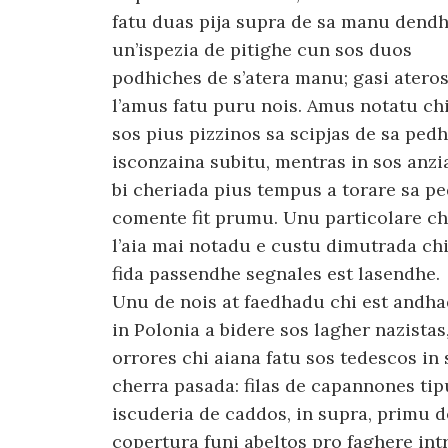
fatu duas pija supra de sa manu dendh
un’ispezia de pitighe cun sos duos
podhiches de s’atera manu; gasi atero
l’amus fatu puru nois. Amus notatu chi
sos pius pizzinos sa scipjas de sa pedh
isconzaina subitu, mentras in sos anz
bi cheriada pius tempus a torare sa p
comente fit prumu. Unu particolare ch
l’aia mai notadu e custu dimutrada chi
fida passendhe segnales est lasendhe.
Unu de nois at faedhadu chi est andh
in Polonia a bidere sos lagher nazistas
orrores chi aiana fatu sos tedescos in 
cherra pasada: filas de capannones tip
iscuderia de caddos, in supra, primu d
copertura funi abeltos pro faghere int