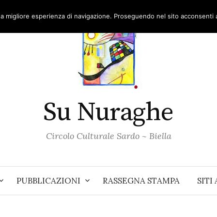
una migliore esperienza di navigazione. Proseguendo nel sito acconsenti al
Su Nuraghe
Circolo Culturale Sardo ~ Biella
PUBBLICAZIONI
RASSEGNA STAMPA
SITI