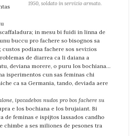
1950, soldato in servizio armato.
ntas
nu
scaffaladura; in mesu bi fuidi in linna de
, unu buccu pro fachere so bisognos sa
a; custos podiana fachere sos sevizios
roblemas de diarrea ca li daiana a
ntu, deviana morere, o puru los bochiana…
ana isperimentos cun sas feminas chi
hiche ca sa Germania, tando, deviada aere
alone, ipozadebos nudos pro bos fachere su
upra e los bochiana e los brujaiant. Bi
ca de feminas e ispijtos lassados candho
ae chimbe a ses miliones de pesones tra