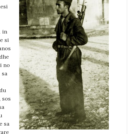
esi
s
 in
e si
ianos
edhe
i no
 sa
adu
, sos
sa
u
e sa
rare