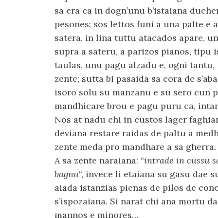
sa era ca in dogn’unu b’istaiana duche
pesones; sos lettos funi a una palte e a
satera, in lina tuttu atacados apare, u
supra a sateru, a parizos pianos, tipu i
taulas, unu pagu alzadu e, ogni tantu
zente; sutta bi pasaida sa cora de s’ab
isoro solu su manzanu e su sero cun p
mandhicare brou e pagu puru ca, inta
Nos at nadu chi in custos lager faghi
deviana restare raidas de paltu a med
zente meda pro mandhare a sa gherra.
A sa zente naraiana: “
intrade in cussu s
bagnu
“, invece li etaiana su gasu dae s
aiada istanzias pienas de pilos de con
s’ispozaiana. Si narat chi ana mortu d
mannos e minores…