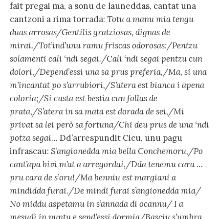
fait pregai ma, a sonu de launeddas, cantat una
cantzoni a rima torrada:
Totu a manu mia tengu
duas arrosas/Gentilis gratziosas, dignas de
mirai./Tot’ind’unu ramu friscas odorosas:/Pentzu
solamenti cali ‘ndi segai./Cali ‘ndi segai pentzu cun
dolori,/Depend’essi una sa prus preferia,/Ma, si una
m’incantat po s’arrubiori,/S’atera est bianca i apena
coloria;/Si custa est bestìa cun follas de
prata,/S’atera in sa mata est dorada de sei,/Mi
privat sa lei però sa fortuna/Chi deu prus de una ‘ndi
potza segai…
Dd’arrespundit Cicu, unu pagu
infrascau:
S’angionedda mia bella Conchemoru,/Po
cant’apa bivi m’at a arregordai,/Dda tenemu cara …
pru cara de s’oru!/Ma benniu est margiani a
mindidda furai./De mindi furai s’angionedda mia/
No middu aspetamu in s’annada di ocannu/ I a
mesudì in puntu e send’essi dormia/Basciu s’umbra