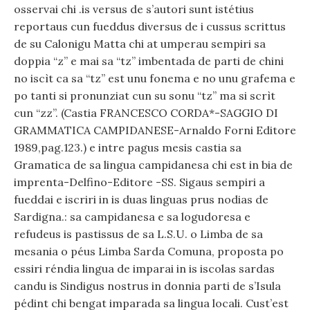
osservai chi .is versus de s’autori sunt istétius
reportaus cun fueddus diversus de i cussus scrittus
de su Calonigu Matta chi at umperau sempiri sa
doppia “z” e mai sa “tz” imbentada de parti de chini
no iscìt ca sa “tz” est unu fonema e no unu grafema e
po tanti si pronunziat cun su sonu “tz” ma si scrìt
cun “zz”. (Castia FRANCESCO CORDA*-SAGGIO DI
GRAMMATICA CAMPIDANESE-Arnaldo Forni Editore
1989,pag.123.) e intre pagus mesis castia sa
Gramatica de sa lingua campidanesa chi est in bia de
imprenta-Delfino-Editore -SS. Sigaus sempiri a
fueddai e iscriri in is duas linguas prus nodias de
Sardigna.: sa campidanesa e sa logudoresa e
refudeus is pastissus de sa L.S.U. o Limba de sa
mesania o péus Limba Sarda Comuna, proposta po
essiri réndia lingua de imparai in is iscolas sardas
candu is Sindigus nostrus in donnia parti de s’Isula
pédint chi bengat imparada sa lingua locali. Cust’est