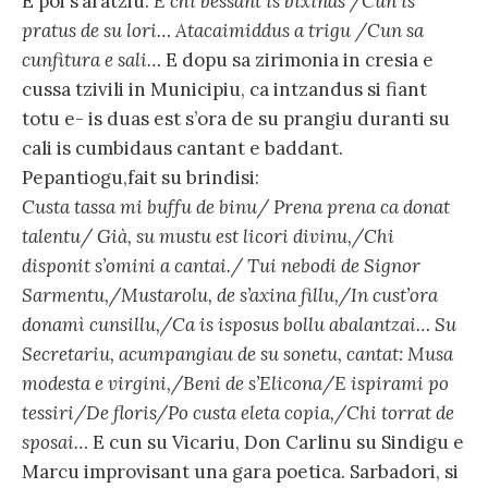
E poi s’aratziu:
E chi bessant is bixinas /Cun is
pratus de su lori… Atacaimiddus a trigu /Cun sa
cunfitura e sali…
E dopu sa zirimonia in cresia e
cussa tzivili in Municipiu, ca intzandus si fiant
totu e- is duas est s’ora de su prangiu duranti su
cali is cumbidaus cantant e baddant.
Pepantiogu,fait su brindisi:
Custa tassa mi buffu de binu/ Prena prena ca donat
talentu/ Già, su mustu est licori divinu,/Chi
disponit s’omini a cantai./ Tui nebodi de Signor
Sarmentu,/Mustarolu, de s’axina fillu,/In cust’ora
donamì cunsillu,/Ca is isposus bollu abalantzai… Su
Secretariu, acumpangiau de su sonetu, cantat: Musa
modesta e virgini,/Beni de s’Elicona/E ispirami po
tessiri/De floris/Po custa eleta copia,/Chi torrat de
sposai…
E cun su Vicariu, Don Carlinu su Sindigu e
Marcu improvisant una gara poetica. Sarbadori, si