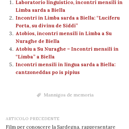
b
r
t
A
g
a
dI
et
Laboratorio linguistico, incontri mensili in
l
di
Limba sarda a Biella
o
p
er
m
n
vi
Incontri in Limba sarda a Biella: “Luciferu
o
p
di
Porta, su divinu de Siddi”
k
Atobios, incontri mensili in Limba a Su
Nuraghe de Biella
Atobiu a Su Nuraghe – Incontri mensili in
“Limba” a Biella
Incontri mensili in lingua sarda a Biella:
cantzoneddas po is pipius
Mannigos de memoria
ARTICOLO PRECEDENTE
Post
Film per conoscere la Sardegna, rappresentare