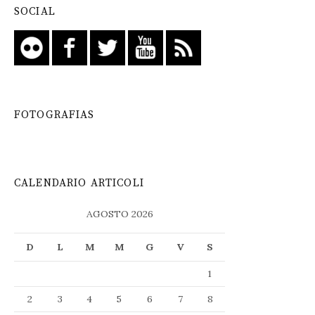
SOCIAL
FOTOGRAFIAS
CALENDARIO ARTICOLI
AGOSTO 2026
D
L
M
M
G
V
S
1
2
3
4
5
6
7
8