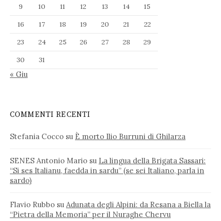
9
10
11
12
13
14
15
16
17
18
19
20
21
22
23
24
25
26
27
28
29
30
31
« Giu
COMMENTI RECENTI
Stefania Cocco
su
È morto Ilio Burruni di Ghilarza
SENES Antonio Mario
su
La lingua della Brigata Sassari:
“Si ses Italianu, faedda in sardu” (se sei Italiano, parla in
sardo)
Flavio Rubbo
su
Adunata degli Alpini: da Resana a Biella la
“Pietra della Memoria” per il Nuraghe Chervu