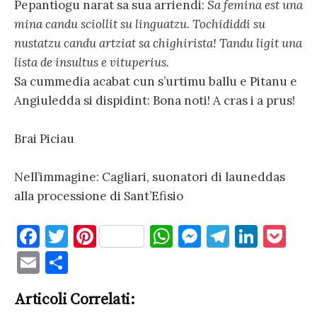
Pepantiogu narat sa sua arriendi:
Sa femina est una
mina candu sciollit su linguatzu. Tochididdi su
nustatzu candu artziat sa chighirista! Tandu ligit una
lista de insultus e vituperius.
Sa cummedia acabat cun s’urtimu ballu e Pitanu e
Angiuledda si dispidint: Bona noti! A cras i a prus!
Brai Piciau
Nell’immagine: Cagliari, suonatori di launeddas
alla processione di Sant’Efisio
F
T
Pi
W
M
T
Li
P
a
w
nt
h
es
el
n
o
E
C
c
it
er
at
se
e
k
c
m
o
e
te
es
s
n
gr
e
k
Articoli Correlati:
ai
n