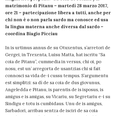
matrimonio di Pitanu – martedì 28 marzo 2017,
ore 21 – partecipazione libera a tutti, anche per
chi non è o non parla sardo ma conosce ed usa
la lingua materna anche diversa dal sardo –
coordina Biagio Picciau
In is urtimus annus de su Otuxentus, s’arretori de
Gergei, in Trexenta, Luisu Matta, hat iscritu “Sa
coia de Pitanu”, cummedia in versus, chi oi, po
nosu, est un’ arregorta de usantzias chi si fait
connosci sa vida de-i cussu tempus. S’argumentu
est simplitzi: sa dì de sa coia de dus giovunus,
Angeledda e Pitanu, is parentis de is isposus, is
amigus e is amigas, su Vicariu, su Segretariu e-i su
Sindigu e totu is cumbidaus. Unu de is amigus,
Sarbadori, arribau sentza de isciri de sa coia