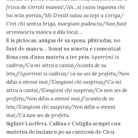
frisca de s’orroli mannu!/Ah…si cussu ingannu chi
tui m’as portau/Mi D’essit sulau su topi a s’origa/
Crei chi sentza briga, margiani pudesciu/Non fiast
arrennesciu mancu a dda tocai…
E ìs piciocas, amigas de sa sposa, pibirudas, no
funt de mancu… Sonat su sonetu e cumentzat
Rosa cun d’unu mutetu a tre peis:
Aporrimì is
cadiras/Ca mi setzu a cantai/Acanta de su
letu//Aporrimi is cadiras/ ca no ses de profetu/Non
dd’as a otenni mai/S’angioni chi suspiras//Ca mi
setzu a cantai/S’angioni chi suspiras/Ca non ses de
profetu/Non dd’as a otenni mai//Acanta de su
letu/S’angioni chi suspiras/Non dd’as a otenni
mai/Ca non ses de profetu.
Sighint Lucifera, Callina e Cutiglia sempri cun
mutetus de inciascu po sa cantzoni de Cicu.