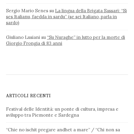
Sergio Mario Senes
su
La lingua della Brigata Sassari: “Si
ses Italianu, faedda in sardu” (se sei Italiano, parla in
sardo)
Giuliano Lusiani
su
“Su Nuraghe” in lutto per la morte di
Giorgio Frongia di 83 anni
ARTICOLI RECENTI
Festival delle Identità: un ponte di cultura, impresa e
sviluppo tra Piemonte e Sardegna
“Chie no ischit pregare andhet a mare” / “Chi non sa