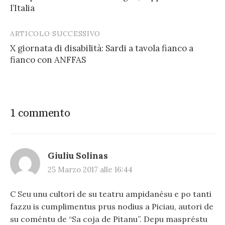
navigation
l’Italia
ARTICOLO SUCCESSIVO
X giornata di disabilità: Sardi a tavola fianco a
fianco con ANFFAS
1 commento
Giuliu Solinas
25 Marzo 2017 alle 16:44
C Seu unu cultori de su teatru ampidanésu e po tanti
fazzu is cumplimentus prus nodius a Piciau, autori de
su coméntu de “Sa coja de Pitanu”. Depu maspréstu