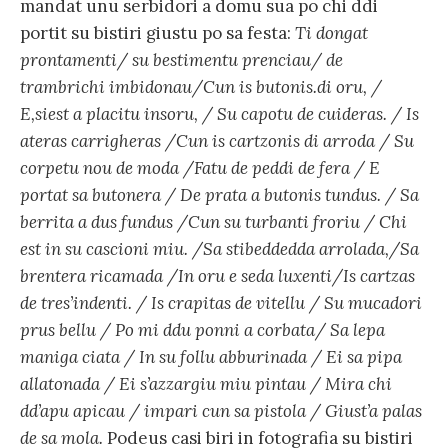
mandat unu serbidori a domu sua po chi ddi
portit su bistiri giustu po sa festa:
Ti dongat
prontamenti/ su bestimentu prenciau/ de
trambrichi imbidonau/Cun is butonis.di oru, /
E,siest a placitu insoru, / Su capotu de cuideras. / Is
ateras carrigheras /Cun is cartzonis di arroda / Su
corpetu nou de moda /Fatu de peddi de fera / E
portat sa butonera / De prata a butonis tundus. / Sa
berrita a dus fundus /Cun su turbanti froriu / Chi
est in su cascioni miu. /Sa stibeddedda arrolada,/Sa
brentera ricamada /In oru e seda luxenti/Is cartzas
de tres’indenti. / Is crapitas de vitellu / Su mucadori
prus bellu / Po mi ddu ponni a corbata/ Sa lepa
maniga ciata / In su follu abburinada / Ei sa pipa
allatonada / Ei s’azzargiu miu pintau / Mira chi
dd’apu apicau / impari cun sa pistola / Giust’a palas
de sa mola.
Podeus casi biri in fotografia su bistiri