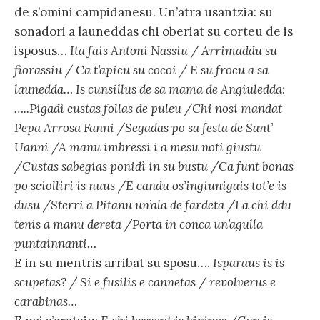
de s’omini campidanesu. Un’atra usantzia: su
sonadori a launeddas chi oberiat su corteu de is
isposus…
Ita fais Antoni Nassiu / Arrimaddu su
fiorassiu / Ca t’apicu su cocoi / E su frocu a sa
launedda… Is cunsillus de sa mama de Angiuledda:
…..Pigadì custas follas de puleu /Chi nosi mandat
Pepa Arrosa Fanni /Segadas po sa festa de Sant’
Uanni /A manu imbressi i a mesu noti giustu
/Custas sabegias ponidì in su bustu /Ca funt bonas
po sciolliri is nuus /E candu os’ingiunigais tot’e is
dusu /Sterri a Pitanu un’ala de fardeta /La chi ddu
tenis a manu dereta /Porta in conca un’agulla
puntainnanti…
E in su mentris arribat su sposu….
Isparaus is is
scupetas? / Si e fusilis e cannetas / revolverus e
carabinas…