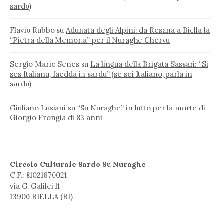
sardo)
Flavio Rubbo
su
Adunata degli Alpini: da Resana a Biella la
“Pietra della Memoria” per il Nuraghe Chervu
Sergio Mario Senes
su
La lingua della Brigata Sassari: “Si
ses Italianu, faedda in sardu” (se sei Italiano, parla in
sardo)
Giuliano Lusiani
su
“Su Nuraghe” in lutto per la morte di
Giorgio Frongia di 83 anni
Circolo Culturale Sardo Su Nuraghe
C.F.: 81021670021
via G. Galilei 11
13900 BIELLA (BI)