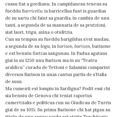
cussu fiat a gordianu. In campidanesu teneus su
fueddu
Barricellu
: is barricellus funt is guardias
de su sartu chi faint sa guardia, in cambiu de unu
tanti, a segunda de sa mannaria de sa prutzioni,
siat laori, trigu, axina o otulitzia.
Cun su tempus su fueddu barigildus s’est mudau,
a segunda de su logu, in
barison
,
barixon
, barisone
e est benniu fintzas sangunau. In Padua agataus
giai in su 1250 unu Barixon ma in su “Teatru
araldicu” curadu de Tettoni e Salamini cumparint
diversos Barison in unas cantus partis de s’Italia
de susu.
Ma cumenti est lompiu in Sardigna? Podit essi chi
sia benniu de Genova chi teniat raportus
cumertzialis e politicus cun su Giudicau de Turris
giai de su 1015. Su primu Barisone chi hat pigau su
titulu de unu rennu sardu est stetiu Torchitoriu