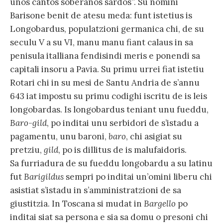
unos cantos soberanos sardos”. Su nomini
Barisone benit de atesu meda: funt istetius is
Longobardus, populatzioni germanica chi, de su
seculu V a su VI, manu manu fiant calaus in sa
penisula italliana fendisindi meris e ponendi sa
capitali insoru a Pavia. Su primu urrei fiat istetiu
Rotari chi in su mesi de Santu Andria de s’annu
643 iat impostu su primu codighi iscritu de is leis
longobardas. Is longobardus teniant unu fueddu,
Baro-gild
, po inditai unu serbidori de s’istadu a
pagamentu, unu baroni,
baro
, chi asigiat su
pretziu,
gild
, po is dillitus de is malufaidoris.
Sa furriadura de su fueddu longobardu a su latinu
fut
Barigildus
sempri po inditai un’omini liberu chi
asistiat s’istadu in s’amministratzioni de sa
giustitzia. In Toscana si mudat in
Bargello
po
inditai siat sa persona e sia sa domu o presoni chi