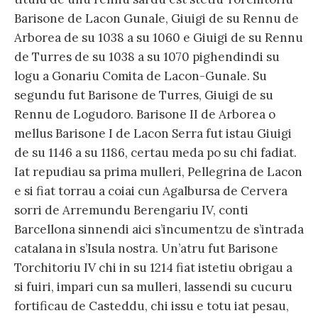
Barisone de Lacon Gunale, Giuigi de su Rennu de
Arborea de su 1038 a su 1060 e Giuigi de su Rennu
de Turres de su 1038 a su 1070 pighendindi su
logu a Gonariu Comita de Lacon-Gunale. Su
segundu fut Barisone de Turres, Giuigi de su
Rennu de Logudoro. Barisone II de Arborea o
mellus Barisone I de Lacon Serra fut istau Giuigi
de su 1146 a su 1186, certau meda po su chi fadiat.
Iat repudiau sa prima mulleri, Pellegrina de Lacon
e si fiat torrau a coiai cun Agalbursa de Cervera
sorri de Arremundu Berengariu IV, conti
Barcellona sinnendi aici s’incumentzu de s’intrada
catalana in s’Isula nostra. Un’atru fut Barisone
Torchitoriu IV chi in su 1214 fiat istetiu obrigau a
si fuiri, impari cun sa mulleri, lassendi su cucuru
fortificau de Casteddu, chi issu e totu iat pesau,