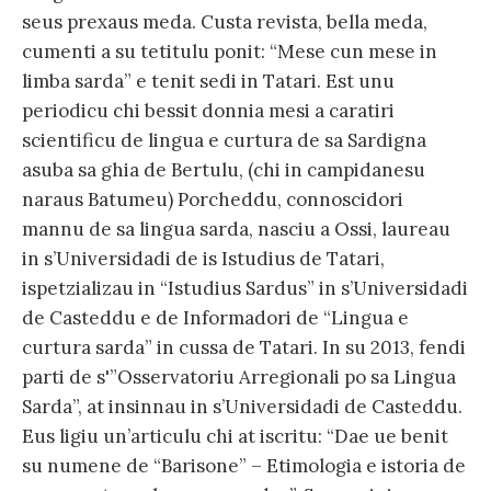
seus prexaus meda. Custa revista, bella meda,
cumenti a su tetitulu ponit: “Mese cun mese in
limba sarda” e tenit sedi in Tatari. Est unu
periodicu chi bessit donnia mesi a caratiri
scientificu de lingua e curtura de sa Sardigna
asuba sa ghia de Bertulu, (chi in campidanesu
naraus Batumeu) Porcheddu, connoscidori
mannu de sa lingua sarda, nasciu a Ossi, laureau
in s’Universidadi de is Istudius de Tatari,
ispetzializau in “Istudius Sardus” in s’Universidadi
de Casteddu e de Informadori de “Lingua e
curtura sarda” in cussa de Tatari. In su 2013, fendi
parti de s'”Osservatoriu Arregionali po sa Lingua
Sarda”, at insinnau in s’Universidadi de Casteddu.
Eus ligiu un’articulu chi at iscritu: “Dae ue benit
su numene de “Barisone” – Etimologia e istoria de