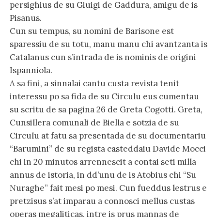
persighius de su Giuigi de Gaddura, amigu de is
Pisanus.
Cun su tempus, su nomini de Barisone est
sparessiu de su totu, manu manu chi avantzanta is
Catalanus cun s’intrada de is nominis de origini
Ispanniola.
A sa fini, a sinnalai cantu custa revista tenit
interessu po sa fida de su Circulu eus cumentau
su scritu de sa pagina 26 de Greta Cogotti. Greta,
Cunsillera comunali de Biella e sotzia de su
Circulu at fatu sa presentada de su documentariu
“Barumini” de su regista casteddaiu Davide Mocci
chi in 20 minutos arrennescit a contai seti milla
annus de istoria, in dd’unu de is Atobius chi “Su
Nuraghe” fait mesi po mesi. Cun fueddus lestrus e
pretzisus s’at imparau a connosci mellus custas
operas megaliticas, intre is prus mannas de