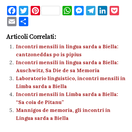
F
T
Pi
W
M
T
Li
P
a
w
nt
h
es
el
n
o
E
C
c
it
er
at
se
e
k
c
m
o
e
te
es
s
n
gr
e
k
Articoli Correlati:
ai
n
b
r
t
A
g
a
dI
et
Incontri mensili in lingua sarda a Biella:
l
di
cantzoneddas po is pipius
o
p
er
m
n
vi
Incontri mensili in lingua sarda a Biella:
o
p
di
Auschwitz, Sa Die de sa Memoria
k
Laboratorio linguistico, incontri mensili in
Limba sarda a Biella
Incontri mensili in Limba sarda a Biella:
“Sa coia de Pitanu”
Mannigos de memoria, gli incontri in
Lingua sarda a Biella