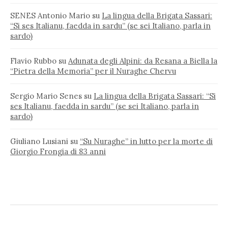
SENES Antonio Mario
su
La lingua della Brigata Sassari:
“Si ses Italianu, faedda in sardu” (se sei Italiano, parla in
sardo)
Flavio Rubbo
su
Adunata degli Alpini: da Resana a Biella la
“Pietra della Memoria” per il Nuraghe Chervu
Sergio Mario Senes
su
La lingua della Brigata Sassari: “Si
ses Italianu, faedda in sardu” (se sei Italiano, parla in
sardo)
Giuliano Lusiani
su
“Su Nuraghe” in lutto per la morte di
Giorgio Frongia di 83 anni