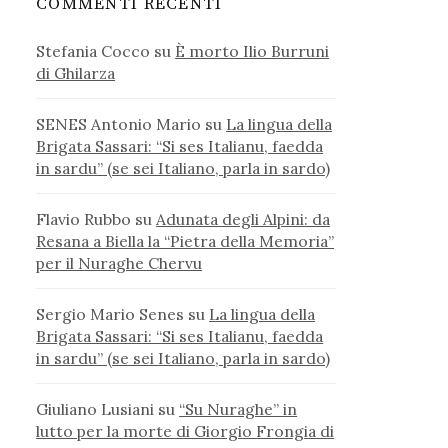
COMMENTI RECENTI
Stefania Cocco
su
È morto Ilio Burruni
di Ghilarza
SENES Antonio Mario
su
La lingua della
Brigata Sassari: “Si ses Italianu, faedda
in sardu” (se sei Italiano, parla in sardo)
Flavio Rubbo
su
Adunata degli Alpini: da
Resana a Biella la “Pietra della Memoria”
per il Nuraghe Chervu
Sergio Mario Senes
su
La lingua della
Brigata Sassari: “Si ses Italianu, faedda
in sardu” (se sei Italiano, parla in sardo)
Giuliano Lusiani
su
“Su Nuraghe” in
lutto per la morte di Giorgio Frongia di