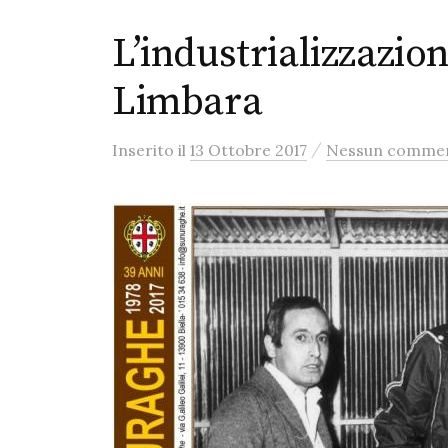
L’industrializzazio
Limbara
/
Inserito
il
13 Ottobre 2017
Nessun comme