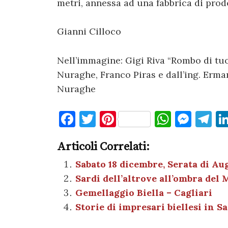
metri, annessa ad una fabbrica di pro
Gianni Cilloco
Nell’immagine: Gigi Riva “Rombo di tuo
Nuraghe, Franco Piras e dall’ing. Erma
Nuraghe
F
T
Pi
W
M
T
a
w
nt
h
es
el
Articoli Correlati:
c
it
er
at
se
e
e
te
es
s
n
gr
Sabato 18 dicembre, Serata di Au
Sardi dell’altrove all’ombra del
b
r
t
A
g
a
Gemellaggio Biella – Cagliari
o
p
er
m
Storie di impresari biellesi in 
o
p