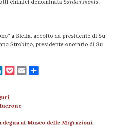
dotti chimici denominata
Sardammonia
.
no” a Biella, accolto da presidente di Su
nno Strobino, presidente onorario di Su
Li
P
E
C
n
o
m
o
k
c
ai
n
e
k
l
di
guri
 Mucrone
dI
et
vi
n
di
Sardegna al Museo delle Migrazioni