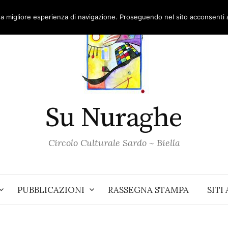
una migliore esperienza di navigazione. Proseguendo nel sito acconsenti al
Su Nuraghe
Circolo Culturale Sardo ~ Biella
PUBBLICAZIONI
RASSEGNA STAMPA
SITI