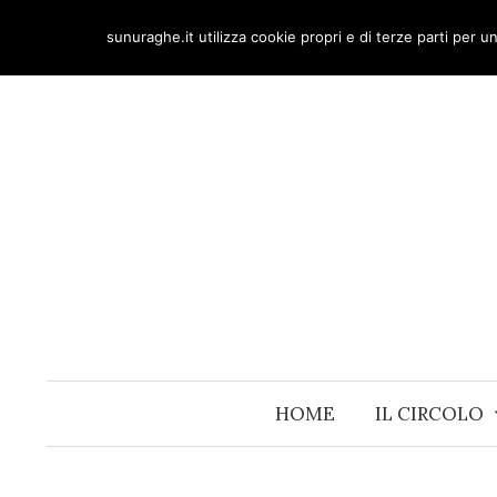
Skip
sunuraghe.it utilizza cookie propri e di terze parti per 
to
content
HOME
IL CIRCOLO