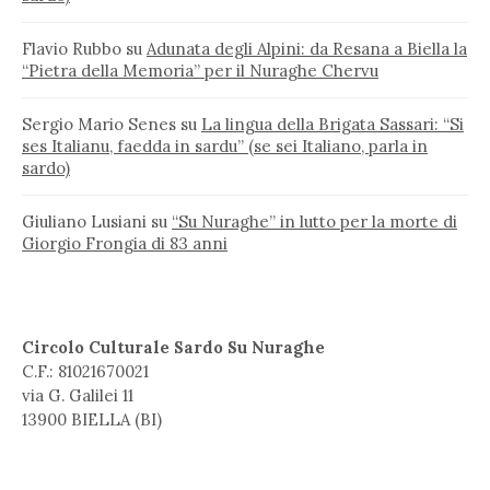
Flavio Rubbo
su
Adunata degli Alpini: da Resana a Biella la
“Pietra della Memoria” per il Nuraghe Chervu
Sergio Mario Senes
su
La lingua della Brigata Sassari: “Si
ses Italianu, faedda in sardu” (se sei Italiano, parla in
sardo)
Giuliano Lusiani
su
“Su Nuraghe” in lutto per la morte di
Giorgio Frongia di 83 anni
Circolo Culturale Sardo Su Nuraghe
C.F.: 81021670021
via G. Galilei 11
13900 BIELLA (BI)