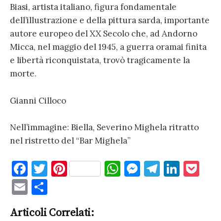
Biasi, artista italiano, figura fondamentale
dell’illustrazione e della pittura sarda, importante
autore europeo del XX Secolo che, ad Andorno
Micca, nel maggio del 1945, a guerra oramai finita
e libertà riconquistata, trovò tragicamente la
morte.
Gianni Cilloco
Nell’immagine: Biella, Severino Mighela ritratto
nel ristretto del “Bar Mighela”
F
T
Pi
W
M
T
Li
P
a
w
nt
h
es
el
n
o
E
C
c
it
er
at
se
e
k
c
m
o
e
te
es
s
n
gr
e
k
Articoli Correlati:
ai
n