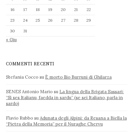
16
17
18
19
20
21
22
23
24
25
26
27
28
29
30
31
« Giu
COMMENTI RECENTI
Stefania Cocco
su
È morto Ilio Burruni di Ghilarza
SENES Antonio Mario
su
La lingua della Brigata Sassari:
“Si ses Italianu, faedda in sardu” (se sei Italiano, parla in
sardo)
Flavio Rubbo
su
Adunata degli Alpini: da Resana a Biella la
“Pietra della Memoria” per il Nuraghe Chervu