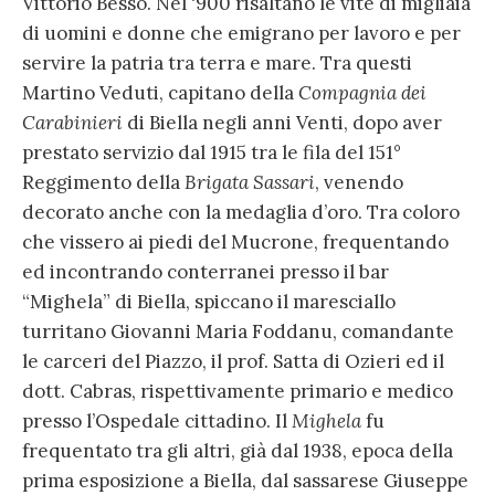
Vittorio Besso. Nel ‘900 risaltano le vite di migliaia
di uomini e donne che emigrano per lavoro e per
servire la patria tra terra e mare. Tra questi
Martino Veduti, capitano della
Compagnia dei
Carabinieri
di Biella negli anni Venti, dopo aver
prestato servizio dal 1915 tra le fila del 151°
Reggimento della
Brigata Sassari
, venendo
decorato anche con la medaglia d’oro. Tra coloro
che vissero ai piedi del Mucrone, frequentando
ed incontrando conterranei presso il bar
“Mighela” di Biella, spiccano il maresciallo
turritano Giovanni Maria Foddanu, comandante
le carceri del Piazzo, il prof. Satta di Ozieri ed il
dott. Cabras, rispettivamente primario e medico
presso l’Ospedale cittadino. Il
Mighela
fu
frequentato tra gli altri, già dal 1938, epoca della
prima esposizione a Biella, dal sassarese Giuseppe