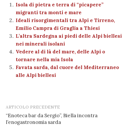
b
r
t
A
g
a
dI
et
Isola di pietra e terra di “picapere”
l
di
migranti tra monti e mare
o
p
er
m
n
vi
Ideali risorgimentali tra Alpi e Tirreno,
o
p
di
Emilio Campra di Graglia a Thiesi
k
L’altra Sardegna ai piedi delle Alpi biellesi
nei minerali isolani
Vedere al di là del mare, delle Alpi o
tornare nella mia Isola
Favata sarda, dal cuore del Mediterraneo
alle Alpi biellesi
ARTICOLO PRECEDENTE
Post
“Enoteca bar da Sergio”, Biella incontra
navigation
l’enogastronomia sarda