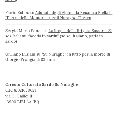
Flavio Rubbo
su
Adunata degli Alpini: da Resana a Biella la
“Pietra della Memoria” per il Nuraghe Chervu
Sergio Mario Senes
su
La lingua della Brigata Sassari: “Si
ses Italianu, faedda in sardu” (se sei Italiano, parla in
sardo)
Giuliano Lusiani
su
“Su Nuraghe” in lutto per la morte di
Giorgio Frongia di 83 anni
Circolo Culturale Sardo Su Nuraghe
C.F.: 81021670021
via G. Galilei 11
13900 BIELLA (BI)