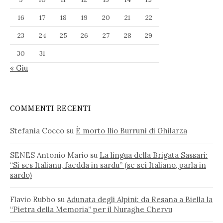
16
17
18
19
20
21
22
23
24
25
26
27
28
29
30
31
« Giu
COMMENTI RECENTI
Stefania Cocco
su
È morto Ilio Burruni di Ghilarza
SENES Antonio Mario
su
La lingua della Brigata Sassari:
“Si ses Italianu, faedda in sardu” (se sei Italiano, parla in
sardo)
Flavio Rubbo
su
Adunata degli Alpini: da Resana a Biella la
“Pietra della Memoria” per il Nuraghe Chervu