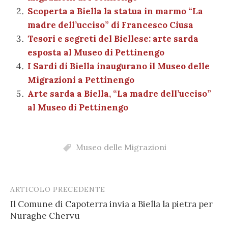
o
p
er
m
n
vi
Scoperta a Biella la statua in marmo “La
o
p
di
madre dell’ucciso” di Francesco Ciusa
k
Tesori e segreti del Biellese: arte sarda
esposta al Museo di Pettinengo
I Sardi di Biella inaugurano il Museo delle
Migrazioni a Pettinengo
Arte sarda a Biella, “La madre dell’ucciso”
al Museo di Pettinengo
Museo delle Migrazioni
ARTICOLO PRECEDENTE
Post
Il Comune di Capoterra invia a Biella la pietra per
navigation
Nuraghe Chervu