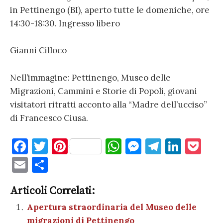
in Pettinengo (BI), aperto tutte le domeniche, ore
14:30-18:30. Ingresso libero
Gianni Cilloco
Nell’immagine: Pettinengo, Museo delle
Migrazioni, Cammini e Storie di Popoli, giovani
visitatori ritratti acconto alla “Madre dell’ucciso”
di Francesco Ciusa.
F
T
Pi
W
M
T
Li
P
a
w
nt
h
es
el
n
o
E
C
c
it
er
at
se
e
k
c
m
o
e
te
es
s
n
gr
e
k
Articoli Correlati:
ai
n
b
r
t
A
g
a
dI
et
Apertura straordinaria del Museo delle
l
di
migrazioni di Pettinengo