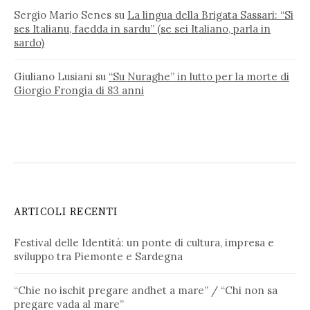
Sergio Mario Senes
su
La lingua della Brigata Sassari: “Si
ses Italianu, faedda in sardu” (se sei Italiano, parla in
sardo)
Giuliano Lusiani
su
“Su Nuraghe” in lutto per la morte di
Giorgio Frongia di 83 anni
ARTICOLI RECENTI
Festival delle Identità: un ponte di cultura, impresa e
sviluppo tra Piemonte e Sardegna
“Chie no ischit pregare andhet a mare” / “Chi non sa
pregare vada al mare”