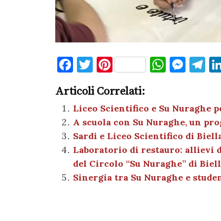
F
T
Pi
W
M
T
a
w
nt
h
es
el
Articoli Correlati:
c
it
er
at
se
e
e
te
es
s
n
gr
Liceo Scientifico e Su Nuraghe p
A scuola con Su Nuraghe, un proge
b
r
t
A
g
a
Sardi e Liceo Scientifico di Biell
o
p
er
m
Laboratorio di restauro: allievi 
o
p
del Circolo “Su Nuraghe” di Biel
k
Sinergia tra Su Nuraghe e student