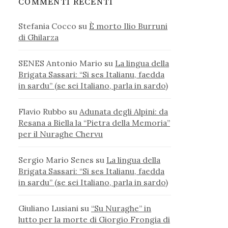
COMMENTI RECENTI
Stefania Cocco
su
È morto Ilio Burruni
di Ghilarza
SENES Antonio Mario
su
La lingua della
Brigata Sassari: “Si ses Italianu, faedda
in sardu” (se sei Italiano, parla in sardo)
Flavio Rubbo
su
Adunata degli Alpini: da
Resana a Biella la “Pietra della Memoria”
per il Nuraghe Chervu
Sergio Mario Senes
su
La lingua della
Brigata Sassari: “Si ses Italianu, faedda
in sardu” (se sei Italiano, parla in sardo)
Giuliano Lusiani
su
“Su Nuraghe” in
lutto per la morte di Giorgio Frongia di