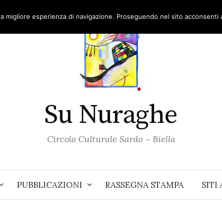
una migliore esperienza di navigazione. Proseguendo nel sito acconsenti al
Su Nuraghe
Circolo Culturale Sardo ~ Biella
PUBBLICAZIONI
RASSEGNA STAMPA
SITI