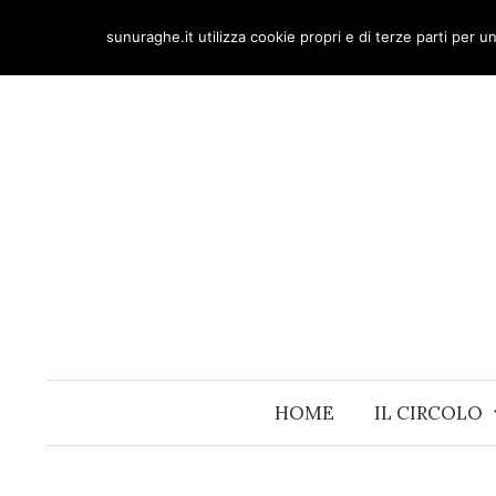
Skip
sunuraghe.it utilizza cookie propri e di terze parti per 
to
content
HOME
IL CIRCOLO