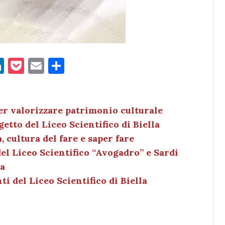
Li
P
E
C
n
o
m
o
k
c
ai
n
e
k
l
di
er valorizzare patrimonio culturale
tto del Liceo Scientifico di Biella
dI
et
vi
a, cultura del fare e saper fare
n
di
del Liceo Scientifico “Avogadro” e Sardi
la
i del Liceo Scientifico di Biella