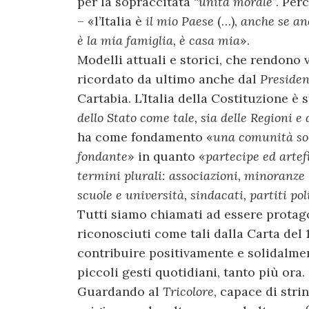
per la sopraccitata “
unità morale
”. Pe
– «l’Italia è
il mio Paese
(…),
anche se anc
è la mia famiglia, è casa mia
».
Modelli attuali e storici, che rendono 
ricordato da ultimo anche dal
Presiden
Cartabia. L’Italia della Costituzione è s
dello Stato come tale, sia delle Regioni e d
ha come fondamento «
una comunità soc
fondante
» in quanto «
partecipe ed artef
termini plurali: associazioni, minoranze l
scuole e università, sindacati, partiti pol
Tutti siamo chiamati ad essere protago
riconosciuti come tali dalla Carta del 
contribuire positivamente e solidalment
piccoli gesti quotidiani, tanto più ora.
Guardando al
Tricolore
, capace di str