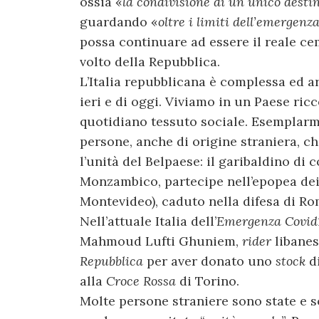
ossia «
la condivisione di un unico destino
guardando «
oltre i limiti dell’emergenz
possa continuare ad essere il reale ce
volto della Repubblica.
L’Italia repubblicana è complessa ed ar
ieri e di oggi. Viviamo in un Paese ricc
quotidiano tessuto sociale. Esemplarme
persone, anche di origine straniera, ch
l’unità del Belpaese: il garibaldino di 
Monzambico, partecipe nell’epopea de
Montevideo), caduto nella difesa di Ro
Nell’attuale Italia dell’
Emergenza Covid
Mahmoud Lufti Ghuniem,
rider
libane
Repubblica
per aver donato uno
stock
di
alla
Croce Rossa
di Torino.
Molte persone straniere sono state e s