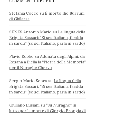
COMMENTI RECENTI
Stefania Cocco
su
È morto Ilio Burruni
di Ghilarza
SENES Antonio Mario
su
La lingua della
Brigata Sassari: “Si ses Italianu, faedda
in sardu” (se sei Italiano, parla in sardo)
Flavio Rubbo
su
Adunata degli Alpini: da
Resana a Biella la “Pietra della Memoria”
per il Nuraghe Chervu
Sergio Mario Senes
su
La lingua della
Brigata Sassari: “Si ses Italianu, faedda
in sardu” (se sei Italiano, parla in sardo)
Giuliano Lusiani
su
“Su Nuraghe” in
lutto per la morte di Giorgio Frongia di