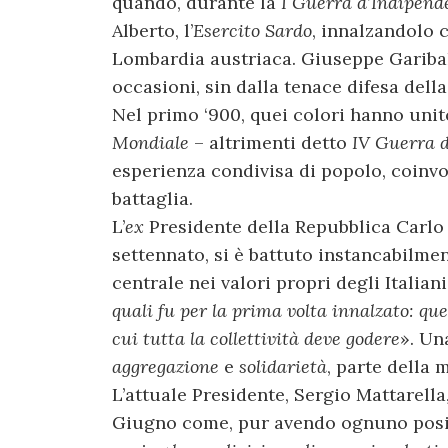
quando, durante la
I Guerra d’Indipend
Alberto, l’
Esercito Sardo
, innalzandolo 
Lombardia austriaca. Giuseppe Garibald
occasioni, sin dalla tenace difesa dell
Nel primo ‘900, quei colori hanno unito
Mondiale
– altrimenti detto
IV Guerra 
esperienza condivisa di popolo, coinvol
battaglia.
L’
ex
Presidente della Repubblica Carlo 
settennato, si è battuto instancabilmen
centrale nei valori propri degli Italiani
quali fu per la prima volta innalzato: quel
cui tutta la collettività deve godere
». Un
aggregazione
e
solidarietà
, parte della 
L’attuale Presidente, Sergio Mattarella
Giugno come, pur avendo ognuno posiz