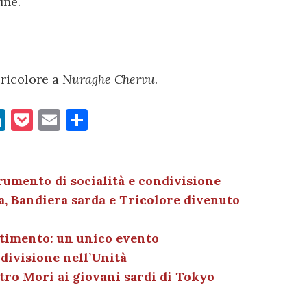
ine.
Tricolore a
Nuraghe Chervu
.
Li
P
E
C
n
o
m
o
k
c
ai
n
e
k
l
di
rumento di socialità e condivisione
lla, Bandiera sarda e Tricolore divenuto
dI
et
vi
n
di
rtimento: un unico evento
ndivisione nell’Unità
tro Mori ai giovani sardi di Tokyo