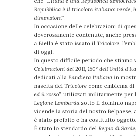
che “
L’Italia è una Repubblica democrati
Repubblica è il tricolore italiano: verde, 
dimensioni
”.
In occasione delle celebrazioni di que
doverosamente contenute, anche pres
a Biella è stato issato il
Tricolore
, l’em
di oggi.
In questo difficile periodo che stiamo
Celebrazioni del 2011
,
150° dell’Unità d’Ita
dedicati alla
Bandiera Italiana
in mostra
nascita del
Tricolore
come emblema di St
ed il rosso
”, utilizzati militarmente per
Legione Lombarda
sotto il dominio napo
vicende la storia del nostro Belpaese,
è stato proibito o ha costituito oggetto
È stato lo stendardo del
Regno di Sard