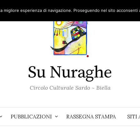
una migliore esperienza di navigazione. Proseguendo nel sito acconsenti al
Su Nuraghe
Circolo Culturale Sardo ~ Biella
PUBBLICAZIONI
RASSEGNA STAMPA
SITI