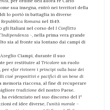
enza
, per ordine dell’allora re Carlo
come sua insegna, entrò nei territori della
i lo portò in battaglia in diverse
a
Repubblica Romana
nel 1849.
 gli Italiani nel corso del
I Conflitto
d’Indipendenza
-, nella prima vera grande
to sia al fronte sia lontano dai campi di
Azeglio Ciampi, durante il suo
te per restituire al
Tricolore
un ruolo
, per «
far rivivere i principi sulla base dei
li cioè propositivi e pacifici di un bene di
a memoria riaccesa, al fine di recuperare
migliore
tradizione
del nostro Paese.
, ha evidenziato nel suo discorso del 1°
ioni ed idee diverse,
l’unità morale
–