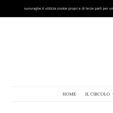
Skip
sunuraghe.it utilizza cookie propri e di terze parti per 
to
content
HOME
IL CIRCOLO