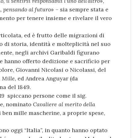
, il sentirsi responsabili l’uno dell’altro
»,
a, pensando al futuro
» – sia sempre stata e
mento per tenere insieme e rivelare il vero
ticolata, ed è frutto delle migrazioni di
o di storia, identità e molteplicità nel suo
nte, negli archivi Garibaldi figurano
e hanno offerto dedizione e sacrificio per
colore, Giovanni Nicolasi o Nicolassi, del
i
Mille
, ed Andrea Anguyar (da
ma del 1849.
19
spiccano persone come il sig.
se, nominato
Cavaliere al merito della
 ben mille mascherine, a proprie spese,
ono oggi “Italia”, in quanto hanno optato