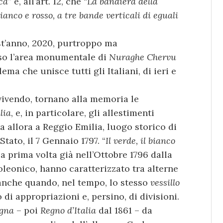
ca
” e, all’art. 12, che “
La bandiera della
bianco e rosso, a tre bande verticali di eguali
st’anno, 2020, purtroppo ma
so l’area monumentale di
Nuraghe Chervu
blema che unisce tutti gli Italiani, di ieri e
 vivendo, tornano alla memoria le
lia
, e, in particolare, gli allestimenti
 allora a Reggio Emilia, luogo storico di
ato, il 7 Gennaio 1797. “
Il verde, il bianco
 la prima volta già nell’Ottobre 1796 dalla
leonico, hanno caratterizzato tra alterne
 anche quando, nel tempo, lo stesso
vessillo
 di appropriazioni e, persino, di divisioni.
egna
– poi
Regno d’Italia
dal 1861 – da