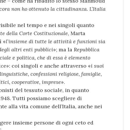
rché – come ha ribadito lo stesso Mahmoud
ora non ho ottenuto la cittadinanza. L’Italia
visibile nel tempo e nei singoli quanto
te della Corte Costituzionale
, Marta
ì «
l’insieme di tutte le attività e funzioni sia
egli altri enti pubblici
»; ma la
Repubblica
iale e politica, che di essa è elemento
ice
»: coi singoli e anche attraverso «
i suoi
inguistiche, confessioni religiose, famiglie,
itici, cooperative, imprese
».
nisti del tessuto sociale, in quanto
1948. Tutti possiamo scegliere di
e alla vita comune dell’Italia, anche nei
ingere insieme persone di ogni ceto ed