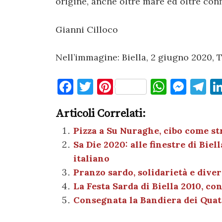
origine, anche oltre mare ed oltre conf
Gianni Cilloco
Nell’immagine: Biella, 2 giugno 2020, 
F
T
Pi
W
M
T
a
w
nt
h
es
el
Articoli Correlati:
c
it
er
at
se
e
e
te
es
s
n
gr
Pizza a Su Nuraghe, cibo come st
Sa Die 2020: alle finestre di Bie
b
r
t
A
g
a
italiano
o
p
er
m
Pranzo sardo, solidarietà e dive
o
p
La Festa Sarda di Biella 2010, co
k
Consegnata la Bandiera dei Quat