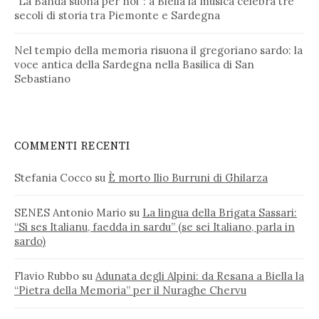
“La Banda suona per noi”: a Biella la musica celebra tre
secoli di storia tra Piemonte e Sardegna
Nel tempio della memoria risuona il gregoriano sardo: la
voce antica della Sardegna nella Basilica di San
Sebastiano
COMMENTI RECENTI
Stefania Cocco
su
È morto Ilio Burruni di Ghilarza
SENES Antonio Mario
su
La lingua della Brigata Sassari:
“Si ses Italianu, faedda in sardu” (se sei Italiano, parla in
sardo)
Flavio Rubbo
su
Adunata degli Alpini: da Resana a Biella la
“Pietra della Memoria” per il Nuraghe Chervu