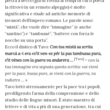
pietra a secco (già in rovina ai tempi in cui il poeta
la ritrovò in un remoto alpeggio) è molto
significativa e risale ad antiche memorie di
invasori dell’impero romano. Le parole sono:
“mistà”, che vuole dire “immagine” (e anche
“santino”) e “tambussé”, “battere con forza le
nocche su una porta”.
Ecco il distico di Tavo:
Con toa mistà sa scrita
marcà a-i era «s’it ven-es për la pas tambussa pura,
[Tavo]
s’it vènes con la guera va andarera …
=
con la
tua immagine era segnata questa scritta:
«
se vieni
per la pace, bussa pure, se vieni con la guerra, va
indietro …
»
Tavo lottò strenuamente per la pace tra i popoli,
prediligendo l’arma della comprensione e dello
studio delle lingue minori. È stato maestro di
lettere e di vita a più di una generazione, tra cui