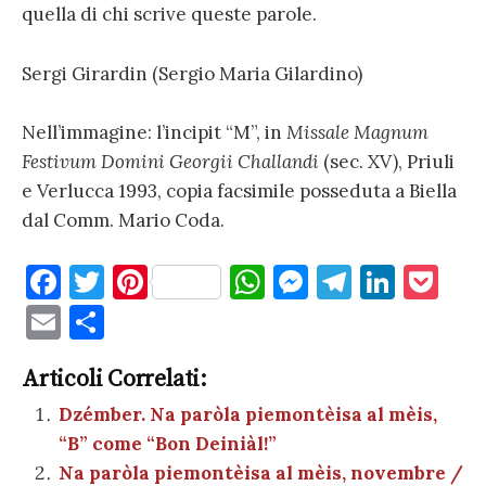
quella di chi scrive queste parole.
Sergi Girardin (Sergio Maria Gilardino)
Nell’immagine: l’incipit “M”, in
Missale Magnum
Festivum Domini Georgii Challandi
(sec. XV), Priuli
e Verlucca 1993, copia facsimile posseduta a Biella
dal Comm. Mario Coda.
F
T
Pi
W
M
T
Li
P
a
w
nt
h
es
el
n
o
E
C
c
it
er
at
se
e
k
c
m
o
e
te
es
s
n
gr
e
k
Articoli Correlati:
ai
n
b
r
t
A
g
a
dI
et
Dzémber. Na paròla piemontèisa al mèis,
l
di
“B” come “Bon Deiniàl!”
o
p
er
m
n
vi
Na paròla piemontèisa al mèis, novembre /