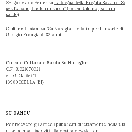
Sergio Mario Senes
su
La lingua della Brigata Sassari: “Si
ses Italianu, faedda in sardu” (se sei Italiano, parla in
sardo)
Giuliano Lusiani
su
“Su Nuraghe” in lutto per la morte di
Giorgio Frongia di 83 anni
Circolo Culturale Sardo Su Nuraghe
C.F.: 81021670021
via G. Galilei 11
13900 BIELLA (BI)
SU BANDU
Per ricevere gli articoli pubblicati direttamente nella tua
casella email,
iscriviti alla nostra newsletter
.