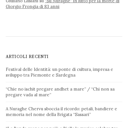
Giuliano Lusiani
su
“Su Nuraghe” in lutto per la morte di
Giorgio Frongia di 83 anni
ARTICOLI RECENTI
Festival delle Identità: un ponte di cultura, impresa e
sviluppo tra Piemonte e Sardegna
“Chie no ischit pregare andhet a mare” / “Chi non sa
pregare vada al mare”
A Nuraghe Chervu sboccia il ricordo: petali, bandiere e
memoria nel nome della Brigata “Sassari”