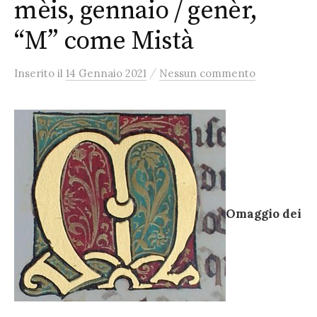
mèis, gennaio / genèr,
“M” come Mistà
/
Inserito
il
14 Gennaio 2021
Nessun commento
Omaggio dei