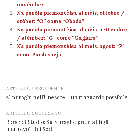
o
p
di
novèmber
k
Na paròla piemontèisa al mèis, ottobre /
otóber: “O” come “Obada”
Na paròla piemontèisa al mèis, settembre
/ stèmber: “G” come “Gagiura”
Na paròla piemontèisa al meis, agost: “P”
come Pardesséja
ARTICOLO PRECEDENTE
Post
«I nuraghi nell’Unesco»… un traguardo possibile
navigation
ARTICOLO SUCCESSIVO
Borse di Studio: Su Nuraghe premia i figli
meritevoli dei Soci