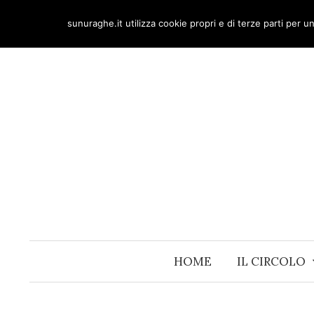
Skip
sunuraghe.it utilizza cookie propri e di terze parti per 
to
content
HOME
IL CIRCOLO