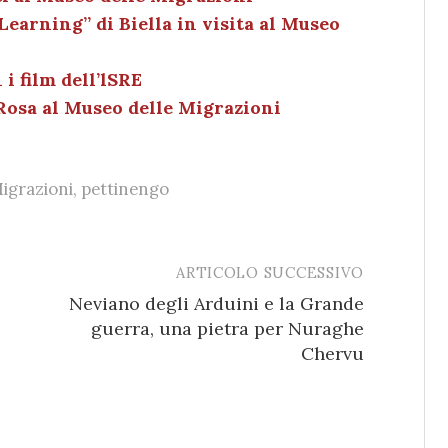
dI
et
vi
 Learning” di Biella in visita al Museo
n
di
i film dell’lSRE
Rosa al Museo delle Migrazioni
igrazioni
,
pettinengo
ARTICOLO SUCCESSIVO
Neviano degli Arduini e la Grande
guerra, una pietra per Nuraghe
Chervu