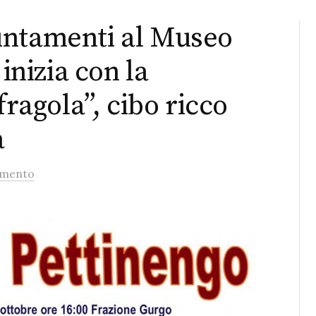
untamenti al Museo
 inizia con la
fragola”, cibo ricco
a
mmento