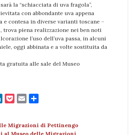
rà la “schiacciata di uva fragola”,
a lievitata con abbondante uva appena
sa e contesa in diverse varianti toscane –
, trova piena realizzazione nei ben noti
lcorazione l’uso dell’uva passa, in alcuni
iele, oggi abbinata e a volte sostituita da
ta gratuita alle sale del Museo
Li
P
E
C
n
o
m
o
k
c
ai
n
e
k
l
di
lle Migrazioni di Pettinengo
i al Museo delle Migrazioni