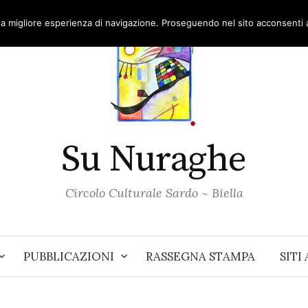
una migliore esperienza di navigazione. Proseguendo nel sito acconsenti al
Su Nuraghe
Circolo Culturale Sardo ~ Biella
PUBBLICAZIONI
RASSEGNA STAMPA
SITI