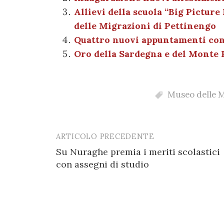
b
r
t
A
g
a
Allievi della scuola “Big Picture
o
p
er
m
delle Migrazioni di Pettinengo
o
p
Quattro nuovi appuntamenti con 
k
Oro della Sardegna e del Monte 
Museo delle M
ARTICOLO PRECEDENTE
Post
Su Nuraghe premia i meriti scolastici
navigation
con assegni di studio