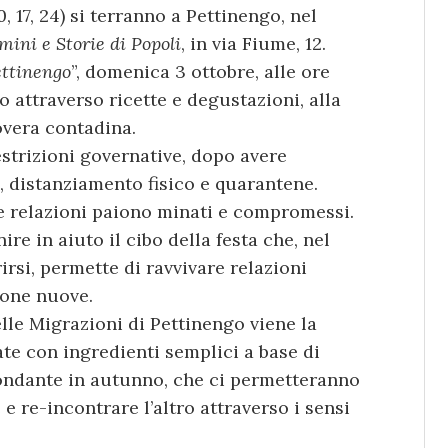
 17, 24) si terranno a Pettinengo, nel
ini e Storie di Popoli
, in via Fiume, 12.
ttinengo
”, domenica 3 ottobre, alle ore
io attraverso ricette e degustazioni, alla
overa contadina.
restrizioni governative, dopo avere
 distanziamento fisico e quarantene.
 e relazioni paiono minati e compromessi.
re in aiuto il cibo della festa che, nel
irsi, permette di ravvivare relazioni
done nuove.
lle Migrazioni di Pettinengo viene la
ate con ingredienti semplici a base di
bondante in autunno, che ci permetteranno
e re-incontrare l’altro attraverso i sensi