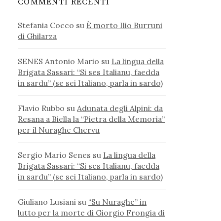
COMMENTI RECENTI
Stefania Cocco
su
È morto Ilio Burruni
di Ghilarza
SENES Antonio Mario
su
La lingua della
Brigata Sassari: “Si ses Italianu, faedda
in sardu” (se sei Italiano, parla in sardo)
Flavio Rubbo
su
Adunata degli Alpini: da
Resana a Biella la “Pietra della Memoria”
per il Nuraghe Chervu
Sergio Mario Senes
su
La lingua della
Brigata Sassari: “Si ses Italianu, faedda
in sardu” (se sei Italiano, parla in sardo)
Giuliano Lusiani
su
“Su Nuraghe” in
lutto per la morte di Giorgio Frongia di