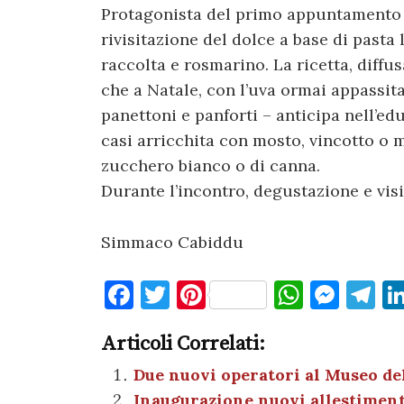
Protagonista del primo appuntamento sa
rivisitazione del dolce a base di past
raccolta e rosmarino. La ricetta, diffu
che a Natale, con l’uva ormai appassita
panettoni e panforti – anticipa nell’edu
casi arricchita con mosto, vincotto o m
zucchero bianco o di canna.
Durante l’incontro, degustazione e visi
Simmaco Cabiddu
F
T
Pi
W
M
T
a
w
nt
h
es
el
Articoli Correlati:
c
it
er
at
se
e
e
te
es
s
n
gr
Due nuovi operatori al Museo de
Inaugurazione nuovi allestiment