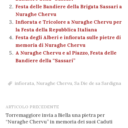
o
p
er
m
n
vi
Festa delle Bandiere della Brigata Sassari a
o
p
di
Nuraghe Chervu
k
Infiorata e Tricolore a Nuraghe Chervu per
la Festa della Repubblica Italiana
Festa degli Alberi e infiorata sulle pietre di
memoria di Nuraghe Chervu
A Nuraghe Chervu e al Piazzo, Festa delle
Bandiere della “Sassari”
infiorata
,
Nuraghe Chervu
,
Sa Die de sa Sardigna
ARTICOLO PRECEDENTE
Post
Torremaggiore invia a Biella una pietra per
navigation
“Nuraghe Chervu” in memoria dei suoi Caduti