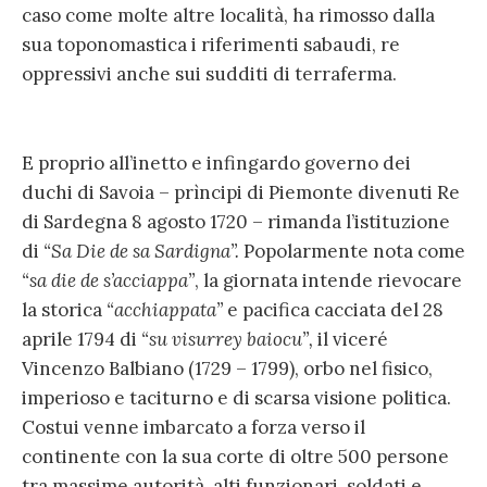
caso come molte altre località, ha rimosso dalla
sua toponomastica i riferimenti sabaudi, re
oppressivi anche sui sudditi di terraferma.
E proprio all’inetto e infingardo governo dei
duchi di Savoia – prìncipi di Piemonte divenuti Re
di Sardegna 8 agosto 1720 – rimanda l’istituzione
di
“Sa Die de sa Sardigna”.
Popolarmente nota come
“sa die de s’acciappa”
, la giornata intende rievocare
la storica
“
acchiappata
”
e pacifica cacciata del 28
aprile 1794 di
“su visurrey baiocu”,
il viceré
Vincenzo Balbiano (1729 – 1799), orbo nel fisico,
imperioso e taciturno e di scarsa visione politica.
Costui venne imbarcato a forza verso il
continente con la sua corte di oltre 500 persone
tra massime autorità, alti funzionari, soldati e