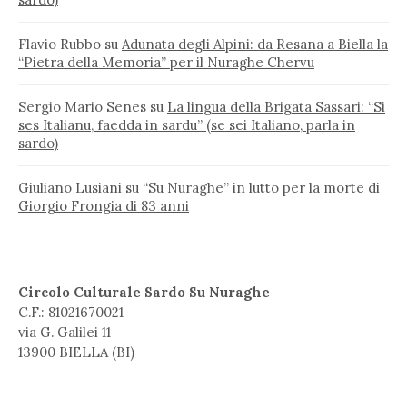
Flavio Rubbo
su
Adunata degli Alpini: da Resana a Biella la
“Pietra della Memoria” per il Nuraghe Chervu
Sergio Mario Senes
su
La lingua della Brigata Sassari: “Si
ses Italianu, faedda in sardu” (se sei Italiano, parla in
sardo)
Giuliano Lusiani
su
“Su Nuraghe” in lutto per la morte di
Giorgio Frongia di 83 anni
Circolo Culturale Sardo Su Nuraghe
C.F.: 81021670021
via G. Galilei 11
13900 BIELLA (BI)