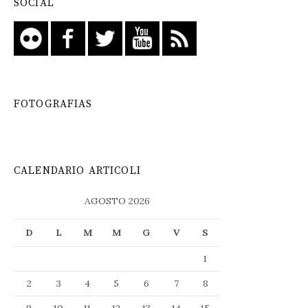
SOCIAL
FOTOGRAFIAS
CALENDARIO ARTICOLI
AGOSTO 2026
D
L
M
M
G
V
S
1
2
3
4
5
6
7
8