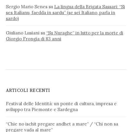
Sergio Mario Senes
su
La lingua della Brigata Sassari: “Si
ses Italianu, faedda in sardu” (se sei Italiano, parla in
sardo)
Giuliano Lusiani
su
“Su Nuraghe” in lutto per la morte di
Giorgio Frongia di 83 anni
ARTICOLI RECENTI
Festival delle Identità: un ponte di cultura, impresa e
sviluppo tra Piemonte e Sardegna
“Chie no ischit pregare andhet a mare” / “Chi non sa
pregare vada al mare”