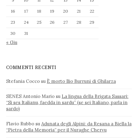
9
10
11
12
13
14
15
16
17
18
19
20
21
22
23
24
25
26
27
28
29
30
31
« Giu
COMMENTI RECENTI
Stefania Cocco
su
È morto Ilio Burruni di Ghilarza
SENES Antonio Mario
su
La lingua della Brigata Sassari:
“Si ses Italianu, faedda in sardu” (se sei Italiano, parla in
sardo)
Flavio Rubbo
su
Adunata degli Alpini: da Resana a Biella la
“Pietra della Memoria” per il Nuraghe Chervu