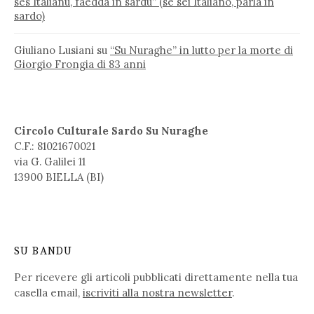
ses Italianu, faedda in sardu” (se sei Italiano, parla in
sardo)
Giuliano Lusiani
su
“Su Nuraghe” in lutto per la morte di
Giorgio Frongia di 83 anni
Circolo Culturale Sardo Su Nuraghe
C.F.: 81021670021
via G. Galilei 11
13900 BIELLA (BI)
SU BANDU
Per ricevere gli articoli pubblicati direttamente nella tua
casella email,
iscriviti alla nostra newsletter
.