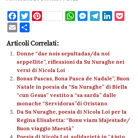
F
T
Pi
W
M
T
Li
P
a
w
nt
h
es
el
n
o
E
C
c
it
er
at
se
e
k
c
m
o
e
te
es
s
n
gr
e
k
Articoli Correlati:
ai
n
b
r
t
A
g
a
dI
et
Donne “dae nois sepultadas/da noi
l
di
seppellite”, riflessioni da Su Nuraghe nei
o
p
er
m
n
vi
versi di Nicola Loi
o
p
di
Bonas Pascas, Bona Pasca de Nadale”, Buon
k
Natale in poesia da “Su Nuraghe” di Biella
“cun Gesus” vestito a “sa sarda” dalle
monache “Servidoras”di Oristano
Da Su Nuraghe, poesia di Nicola Loi per la
Regina Elisabetta: “Bonu viazu Majestade/
Buon viaggio Maestà”
Poesia di Nicola Loi, solidarietà in “Aiuto