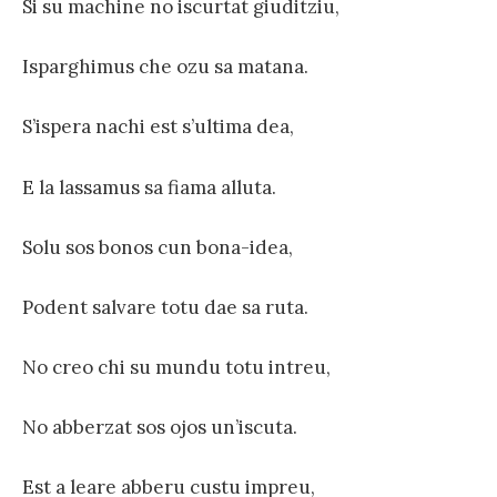
Si su machine no iscurtat giuditziu,
Isparghimus che ozu sa matana.
S’ispera nachi est s’ultima dea,
E la lassamus sa fiama alluta.
Solu sos bonos cun bona-idea,
Podent salvare totu dae sa ruta.
No creo chi su mundu totu intreu,
No abberzat sos ojos un’iscuta.
Est a leare abberu custu impreu,