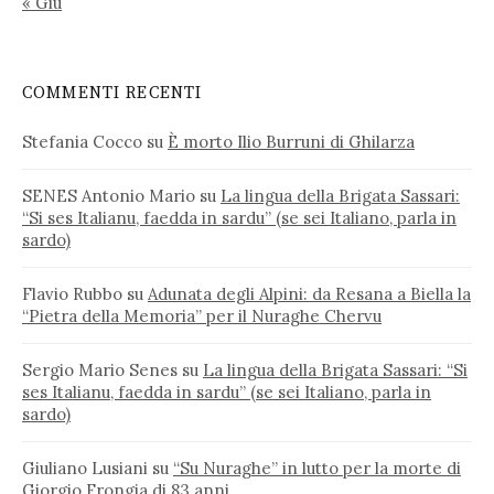
« Giu
COMMENTI RECENTI
Stefania Cocco
su
È morto Ilio Burruni di Ghilarza
SENES Antonio Mario
su
La lingua della Brigata Sassari:
“Si ses Italianu, faedda in sardu” (se sei Italiano, parla in
sardo)
Flavio Rubbo
su
Adunata degli Alpini: da Resana a Biella la
“Pietra della Memoria” per il Nuraghe Chervu
Sergio Mario Senes
su
La lingua della Brigata Sassari: “Si
ses Italianu, faedda in sardu” (se sei Italiano, parla in
sardo)
Giuliano Lusiani
su
“Su Nuraghe” in lutto per la morte di
Giorgio Frongia di 83 anni