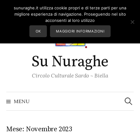
Skip
sunuraghe.it utilizza cookie propri e di terze parti per una
to
migliore esperienza di navigazione. Proseguendo nel sito
content
acconsenti al loro utilizzo
OK
MAGGIORI INFORMAZIONI
Su Nuraghe
Circolo Culturale Sardo ~ Biella
Ricerc
per:
MENU
Mese:
Novembre 2023