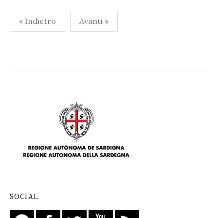
Paginazione
« Indietro
Avanti »
degli
articoli
SOCIAL