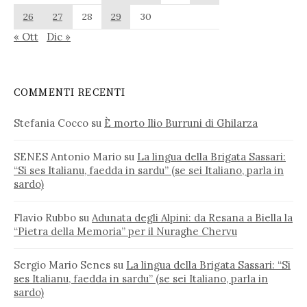
26
27
28
29
30
« Ott
Dic »
COMMENTI RECENTI
Stefania Cocco
su
È morto Ilio Burruni di Ghilarza
SENES Antonio Mario
su
La lingua della Brigata Sassari:
“Si ses Italianu, faedda in sardu” (se sei Italiano, parla in
sardo)
Flavio Rubbo
su
Adunata degli Alpini: da Resana a Biella la
“Pietra della Memoria” per il Nuraghe Chervu
Sergio Mario Senes
su
La lingua della Brigata Sassari: “Si
ses Italianu, faedda in sardu” (se sei Italiano, parla in
sardo)