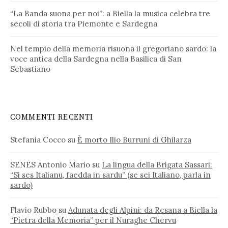
“La Banda suona per noi”: a Biella la musica celebra tre
secoli di storia tra Piemonte e Sardegna
Nel tempio della memoria risuona il gregoriano sardo: la
voce antica della Sardegna nella Basilica di San
Sebastiano
COMMENTI RECENTI
Stefania Cocco
su
È morto Ilio Burruni di Ghilarza
SENES Antonio Mario
su
La lingua della Brigata Sassari:
“Si ses Italianu, faedda in sardu” (se sei Italiano, parla in
sardo)
Flavio Rubbo
su
Adunata degli Alpini: da Resana a Biella la
“Pietra della Memoria” per il Nuraghe Chervu