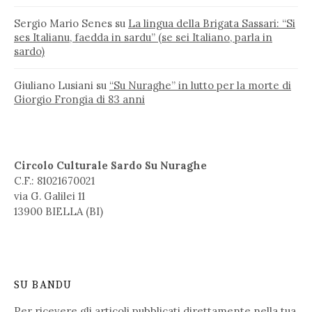
Sergio Mario Senes
su
La lingua della Brigata Sassari: “Si
ses Italianu, faedda in sardu” (se sei Italiano, parla in
sardo)
Giuliano Lusiani
su
“Su Nuraghe” in lutto per la morte di
Giorgio Frongia di 83 anni
Circolo Culturale Sardo Su Nuraghe
C.F.: 81021670021
via G. Galilei 11
13900 BIELLA (BI)
SU BANDU
Per ricevere gli articoli pubblicati direttamente nella tua