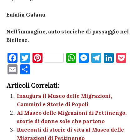
Eulalia Galanu
Nell’immagine, auto storiche di passaggio nel
Biellese.
F
T
Pi
W
M
T
Li
P
a
w
nt
h
es
el
n
o
E
C
c
it
er
at
se
e
k
c
m
o
e
te
es
s
n
gr
e
k
Articoli Correlati:
ai
n
b
r
t
A
g
a
dI
et
Inaugura il Museo delle Migrazioni,
l
di
Cammini e Storie di Popoli
o
p
er
m
n
vi
Al Museo delle Migrazioni di Pettinengo,
o
p
di
storie di donne sole che partono
k
Racconti di storie di vita al Museo delle
Migrazioni di Pettinengo