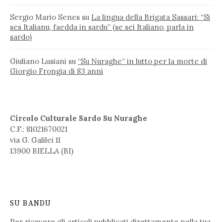
Sergio Mario Senes
su
La lingua della Brigata Sassari: “Si
ses Italianu, faedda in sardu” (se sei Italiano, parla in
sardo)
Giuliano Lusiani
su
“Su Nuraghe” in lutto per la morte di
Giorgio Frongia di 83 anni
Circolo Culturale Sardo Su Nuraghe
C.F.: 81021670021
via G. Galilei 11
13900 BIELLA (BI)
SU BANDU
Per ricevere gli articoli pubblicati direttamente nella tua