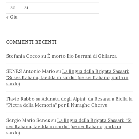
30
31
« Giu
COMMENTI RECENTI
Stefania Cocco
su
È morto Ilio Burruni di Ghilarza
SENES Antonio Mario
su
La lingua della Brigata Sassari:
“Si ses Italianu, faedda in sardu” (se sei Italiano, parla in
sardo)
Flavio Rubbo
su
Adunata degli Alpini: da Resana a Biella la
“Pietra della Memoria” per il Nuraghe Chervu
Sergio Mario Senes
su
La lingua della Brigata Sassari: “Si
ses Italianu, faedda in sardu” (se sei Italiano, parla in
sardo)