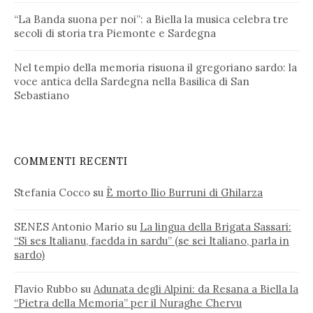
“La Banda suona per noi”: a Biella la musica celebra tre
secoli di storia tra Piemonte e Sardegna
Nel tempio della memoria risuona il gregoriano sardo: la
voce antica della Sardegna nella Basilica di San
Sebastiano
COMMENTI RECENTI
Stefania Cocco
su
È morto Ilio Burruni di Ghilarza
SENES Antonio Mario
su
La lingua della Brigata Sassari:
“Si ses Italianu, faedda in sardu” (se sei Italiano, parla in
sardo)
Flavio Rubbo
su
Adunata degli Alpini: da Resana a Biella la
“Pietra della Memoria” per il Nuraghe Chervu