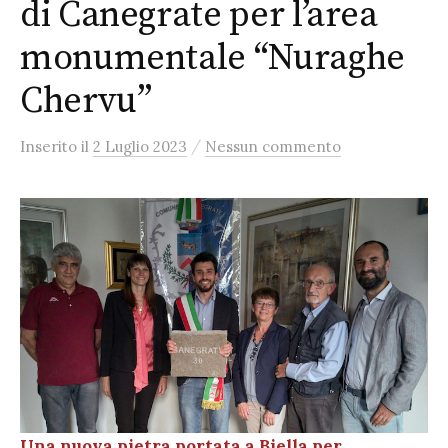
di Canegrate per l’area
monumentale “Nuraghe
Chervu”
/
Inserito
il
2 Luglio 2023
Nessun commento
Una nuova pietra portata a Biella per