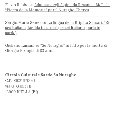
Flavio Rubbo
su
Adunata degli Alpini: da Resana a Biella la
“Pietra della Memoria” per il Nuraghe Chervu
Sergio Mario Senes
su
La lingua della Brigata Sassari: “Si
ses Italianu, faedda in sardu” (se sei Italiano, parla in
sardo)
Giuliano Lusiani
su
“Su Nuraghe” in lutto per la morte di
Giorgio Frongia di 83 anni
Circolo Culturale Sardo Su Nuraghe
C.F.: 81021670021
via G. Galilei 11
13900 BIELLA (BI)