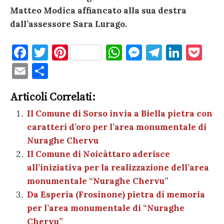
Matteo Modica affiancato alla sua destra
dall’assessore Sara Lurago.
F
T
Pi
W
M
T
Li
P
a
w
nt
h
es
el
n
o
E
C
c
it
er
at
se
e
k
c
m
o
e
te
es
s
n
gr
e
k
Articoli Correlati:
ai
n
b
r
t
A
g
a
dI
et
Il Comune di Sorso invia a Biella pietra con
l
di
caratteri d’oro per l’area monumentale di
o
p
er
m
n
vi
Nuraghe Chervu
o
p
di
Il Comune di Noicàttaro aderisce
k
all’iniziativa per la realizzazione dell’area
monumentale “Nuraghe Chervu”
Da Esperia (Frosinone) pietra di memoria
per l’area monumentale di “Nuraghe
Chervu”