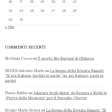
16
17
18
19
20
21
22
23
24
25
26
27
28
29
30
31
« Giu
COMMENTI RECENTI
Stefania Cocco
su
È morto Ilio Burruni di Ghilarza
SENES Antonio Mario
su
La lingua della Brigata Sassari:
“Si ses Italianu, faedda in sardu” (se sei Italiano, parla in
sardo)
Flavio Rubbo
su
Adunata degli Alpini: da Resana a Biella la
“Pietra della Memoria” per il Nuraghe Chervu
Sergio Mario Senes
su
La lingua della Brigata Sassari: “Si