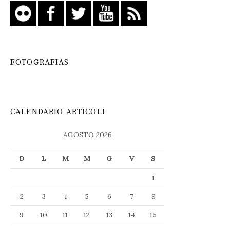
FOTOGRAFIAS
CALENDARIO ARTICOLI
AGOSTO 2026
D
L
M
M
G
V
S
1
2
3
4
5
6
7
8
9
10
11
12
13
14
15