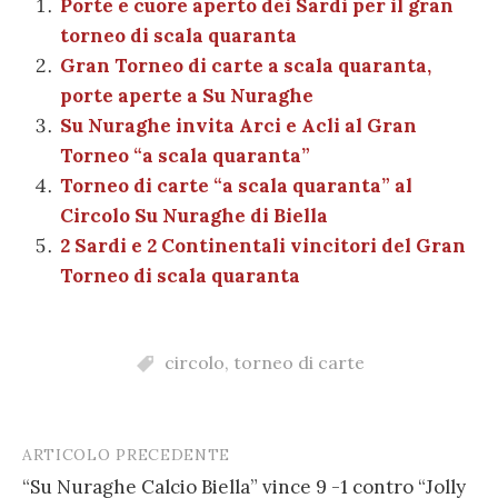
b
r
t
A
g
a
dI
et
Porte e cuore aperto dei Sardi per il gran
l
di
torneo di scala quaranta
o
p
er
m
n
vi
Gran Torneo di carte a scala quaranta,
o
p
di
porte aperte a Su Nuraghe
k
Su Nuraghe invita Arci e Acli al Gran
Torneo “a scala quaranta”
Torneo di carte “a scala quaranta” al
Circolo Su Nuraghe di Biella
2 Sardi e 2 Continentali vincitori del Gran
Torneo di scala quaranta
circolo
,
torneo di carte
ARTICOLO PRECEDENTE
Post
“Su Nuraghe Calcio Biella” vince 9 -1 contro “Jolly