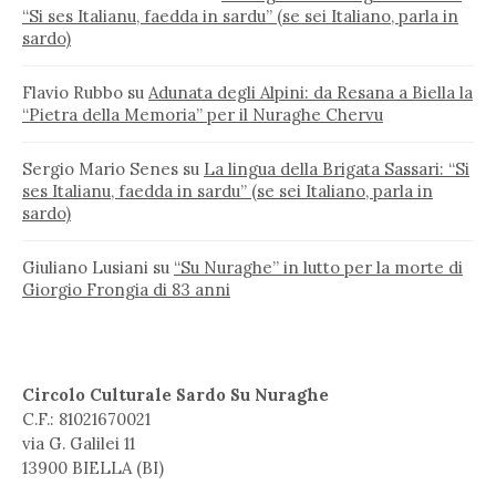
“Si ses Italianu, faedda in sardu” (se sei Italiano, parla in
sardo)
Flavio Rubbo
su
Adunata degli Alpini: da Resana a Biella la
“Pietra della Memoria” per il Nuraghe Chervu
Sergio Mario Senes
su
La lingua della Brigata Sassari: “Si
ses Italianu, faedda in sardu” (se sei Italiano, parla in
sardo)
Giuliano Lusiani
su
“Su Nuraghe” in lutto per la morte di
Giorgio Frongia di 83 anni
Circolo Culturale Sardo Su Nuraghe
C.F.: 81021670021
via G. Galilei 11
13900 BIELLA (BI)