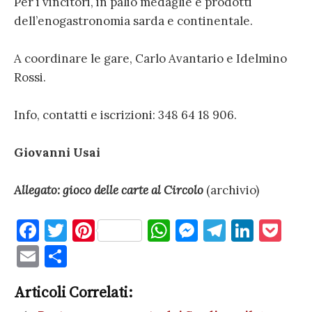
Per i vincitori, in palio medaglie e prodotti
dell’enogastronomia sarda e continentale.
A coordinare le gare, Carlo Avantario e Idelmino
Rossi.
Info, contatti e iscrizioni: 348 64 18 906.
Giovanni Usai
Allegato: gioco delle carte al Circolo
(archivio)
F
T
Pi
W
M
T
Li
P
a
w
nt
h
es
el
n
o
E
C
c
it
er
at
se
e
k
c
m
o
e
te
es
s
n
gr
e
k
Articoli Correlati:
ai
n