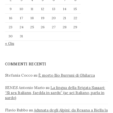
9
10
11
12
13
14
15
16
17
18
19
20
21
22
23
24
25
26
27
28
29
30
31
« Giu
COMMENTI RECENTI
Stefania Cocco
su
È morto Ilio Burruni di Ghilarza
SENES Antonio Mario
su
La lingua della Brigata Sassari:
“Si ses Italianu, faedda in sardu” (se sei Italiano, parla in
sardo)
Flavio Rubbo
su
Adunata degli Alpini: da Resana a Biella la