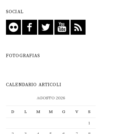
SOCIAL
FOTOGRAFIAS
CALENDARIO ARTICOLI
AGOSTO 2026
D
L
M
M
G
V
S
1
2
3
4
5
6
7
8