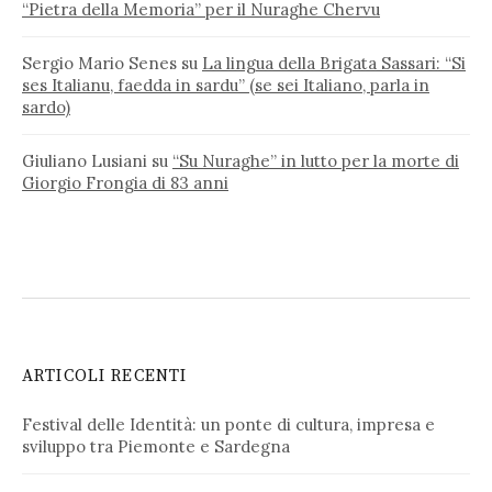
“Pietra della Memoria” per il Nuraghe Chervu
Sergio Mario Senes
su
La lingua della Brigata Sassari: “Si
ses Italianu, faedda in sardu” (se sei Italiano, parla in
sardo)
Giuliano Lusiani
su
“Su Nuraghe” in lutto per la morte di
Giorgio Frongia di 83 anni
ARTICOLI RECENTI
Festival delle Identità: un ponte di cultura, impresa e
sviluppo tra Piemonte e Sardegna