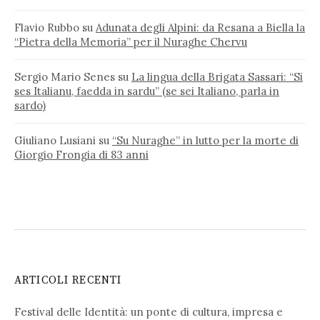
Flavio Rubbo
su
Adunata degli Alpini: da Resana a Biella la
“Pietra della Memoria” per il Nuraghe Chervu
Sergio Mario Senes
su
La lingua della Brigata Sassari: “Si
ses Italianu, faedda in sardu” (se sei Italiano, parla in
sardo)
Giuliano Lusiani
su
“Su Nuraghe” in lutto per la morte di
Giorgio Frongia di 83 anni
ARTICOLI RECENTI
Festival delle Identità: un ponte di cultura, impresa e