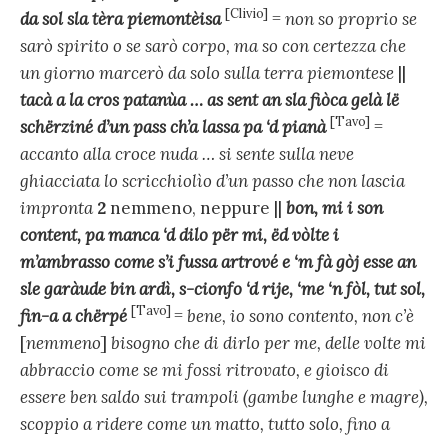
[Clivio]
da sol sla tèra piemontèisa
=
non so proprio se
sarò spirito o se sarò corpo, ma so con certezza che
un giorno marcerò da solo sulla terra piemontese
||
tacà a la cros patanùa … as sent an sla fiòca gelà lë
[Tavo]
schërziné d’un pass ch’a lassa pa ‘d pianà
=
accanto alla croce nuda … si sente sulla neve
ghiacciata lo scricchiolìo d’un passo che non lascia
impronta
2
nemmeno, neppure ||
bon, mi i son
content, pa manca ‘d dilo për mi, ëd vòlte i
m’ambrasso come s’i fussa artrové e ‘m fà gòj esse an
sle garàude bin ardì, s-cionfo ‘d rije, ‘me ‘n fòl, tut sol,
[Tavo]
fin-a a chërpé
=
bene, io sono contento, non c’è
[
nemmeno
]
bisogno che di dirlo per me, delle volte mi
abbraccio come se mi fossi ritrovato, e gioisco di
essere ben saldo sui trampoli (gambe lunghe e magre),
scoppio a ridere come un matto, tutto solo, fino a