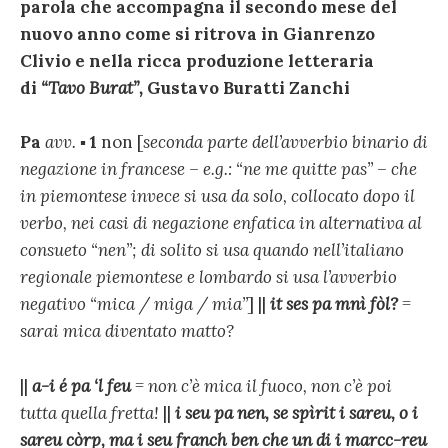
parola che accompagna il secondo mese del
nuovo anno come si ritrova
in Gianrenzo
Clivio
e
nella
ricca produzione letteraria
di
“Tavo Burat”,
Gustavo Buratti Zanchi
Pa
avv.
▪ 1
non [
seconda parte dell’avverbio binario di
negazione
in francese – e.g.: “ne me quitte pas” – che
in piemontese invece si usa da solo, collocato dopo il
verbo, nei casi di negazione enfatica
in alternativa al
consueto “nen”; di solito si usa quando nell’italiano
regionale piemontese e lombardo si usa l’avverbio
negativo “mica / miga / mia”
] ||
it ses pa mnì fòl?
=
sarai mica diventato matto?
||
a-i é pa ‘l feu
= non c’è mica il fuoco, non c’è poi
tutta quella fretta!
||
i seu pa nen, se spìrit i sareu, o i
sareu còrp, ma i seu franch ben che un di i marcc-reu