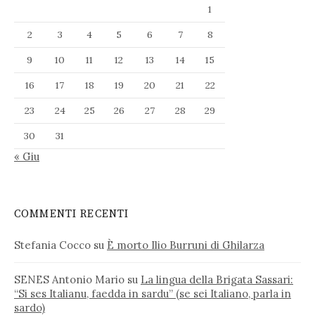
1
2
3
4
5
6
7
8
9
10
11
12
13
14
15
16
17
18
19
20
21
22
23
24
25
26
27
28
29
30
31
« Giu
COMMENTI RECENTI
Stefania Cocco
su
È morto Ilio Burruni di Ghilarza
SENES Antonio Mario
su
La lingua della Brigata Sassari:
“Si ses Italianu, faedda in sardu” (se sei Italiano, parla in
sardo)