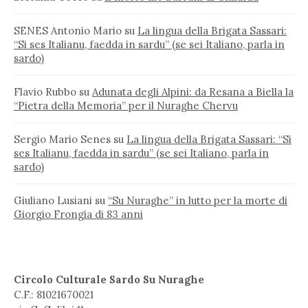
SENES Antonio Mario
su
La lingua della Brigata Sassari:
“Si ses Italianu, faedda in sardu” (se sei Italiano, parla in
sardo)
Flavio Rubbo
su
Adunata degli Alpini: da Resana a Biella la
“Pietra della Memoria” per il Nuraghe Chervu
Sergio Mario Senes
su
La lingua della Brigata Sassari: “Si
ses Italianu, faedda in sardu” (se sei Italiano, parla in
sardo)
Giuliano Lusiani
su
“Su Nuraghe” in lutto per la morte di
Giorgio Frongia di 83 anni
Circolo Culturale Sardo Su Nuraghe
C.F.: 81021670021