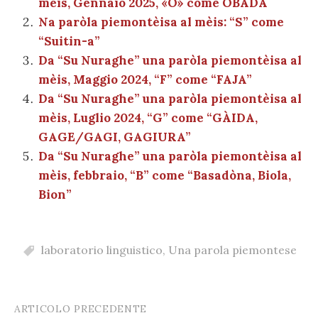
mèis, Gennaio 2025, «O» come OBADA
o
p
er
m
n
vi
Na paròla piemontèisa al mèis: “S” come
o
p
di
“Suitin-a”
k
Da “Su Nuraghe” una paròla piemontèisa al
mèis, Maggio 2024, “F” come “FAJA”
Da “Su Nuraghe” una paròla piemontèisa al
mèis, Luglio 2024, “G” come “GÀIDA,
GAGE/GAGI, GAGIURA”
Da “Su Nuraghe” una paròla piemontèisa al
mèis, febbraio, “B” come “Basadòna, Biola,
Bion”
laboratorio linguistico
,
Una parola piemontese
ARTICOLO PRECEDENTE
Post