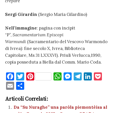
crepare
Sergi Girardin
(Sergio Maria Gilardino)
Nell’immagine
: pagina con incipit
“P”,
Sacramentarium Episcopi
Warmundi
(Sacramentario del Vescovo Warmondo
di Ivrea): fine secolo X, Ivrea, Biblioteca
Capitolare, Ms 31 LXXXVI). Priuli Verlucca,1990,
copia posseduta a Biella dal Comm. Mario Coda.
F
T
Pi
W
M
T
Li
P
a
w
nt
h
es
el
n
o
E
C
c
it
er
at
se
e
k
c
m
o
e
te
es
s
n
gr
e
k
Articoli Correlati:
ai
n
b
r
t
A
g
a
dI
et
Da “Su Nuraghe” una paròla piemontèisa al
l
di