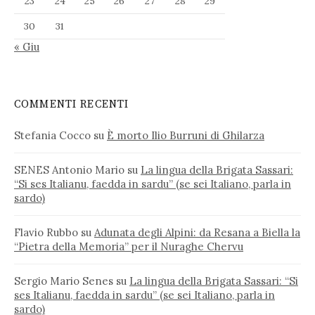
23
24
25
26
27
28
29
30
31
« Giu
COMMENTI RECENTI
Stefania Cocco
su
È morto Ilio Burruni di Ghilarza
SENES Antonio Mario
su
La lingua della Brigata Sassari:
“Si ses Italianu, faedda in sardu” (se sei Italiano, parla in
sardo)
Flavio Rubbo
su
Adunata degli Alpini: da Resana a Biella la
“Pietra della Memoria” per il Nuraghe Chervu
Sergio Mario Senes
su
La lingua della Brigata Sassari: “Si
ses Italianu, faedda in sardu” (se sei Italiano, parla in
sardo)