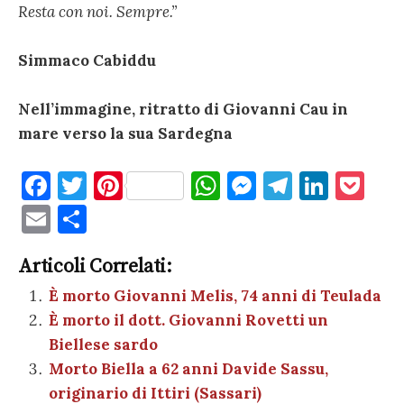
Resta con noi. Sempre.”
Simmaco Cabiddu
Nell’immagine, ritratto di Giovanni Cau in
mare verso la sua Sardegna
F
T
Pi
W
M
T
Li
P
a
w
nt
h
es
el
n
o
E
C
c
it
er
at
se
e
k
c
m
o
e
te
es
s
n
gr
e
k
Articoli Correlati:
ai
n
b
r
t
A
g
a
dI
et
È morto Giovanni Melis, 74 anni di Teulada
l
di
È morto il dott. Giovanni Rovetti un
o
p
er
m
n
vi
Biellese sardo
o
p
di
Morto Biella a 62 anni Davide Sassu,
k
originario di Ittiri (Sassari)