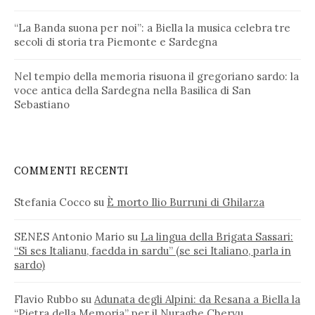
“La Banda suona per noi”: a Biella la musica celebra tre
secoli di storia tra Piemonte e Sardegna
Nel tempio della memoria risuona il gregoriano sardo: la
voce antica della Sardegna nella Basilica di San
Sebastiano
COMMENTI RECENTI
Stefania Cocco
su
È morto Ilio Burruni di Ghilarza
SENES Antonio Mario
su
La lingua della Brigata Sassari:
“Si ses Italianu, faedda in sardu” (se sei Italiano, parla in
sardo)
Flavio Rubbo
su
Adunata degli Alpini: da Resana a Biella la
“Pietra della Memoria” per il Nuraghe Chervu