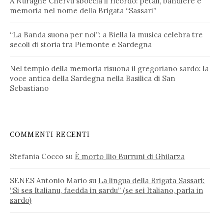
A Nuraghe Chervu sboccia il ricordo: petali, bandiere e
memoria nel nome della Brigata “Sassari”
“La Banda suona per noi”: a Biella la musica celebra tre
secoli di storia tra Piemonte e Sardegna
Nel tempio della memoria risuona il gregoriano sardo: la
voce antica della Sardegna nella Basilica di San
Sebastiano
COMMENTI RECENTI
Stefania Cocco
su
È morto Ilio Burruni di Ghilarza
SENES Antonio Mario
su
La lingua della Brigata Sassari:
“Si ses Italianu, faedda in sardu” (se sei Italiano, parla in
sardo)