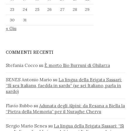
23
24
25
26
27
28
29
30
31
« Giu
COMMENTI RECENTI
Stefania Cocco
su
È morto Ilio Burruni di Ghilarza
SENES Antonio Mario
su
La lingua della Brigata Sassari:
“Si ses Italianu, faedda in sardu” (se sei Italiano, parla in
sardo)
Flavio Rubbo
su
Adunata degli Alpini: da Resana a Biella la
“Pietra della Memoria” per il Nuraghe Chervu
Sergio Mario Senes
su
La lingua della Brigata Sassari: “Si