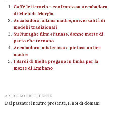
e
te
es
s
n
gr
e
k
ai
n
b
r
t
A
g
a
dI
et
Caffè letterario – confronto su Accabadora
l
di
di Michela Murgia
o
p
er
m
n
vi
Accabadora, ultima madre, universalità di
o
p
di
modelli tradizionali
k
Su Nuraghe film: «Panas», donne morte di
parto che tornano
Accabadora, misteriosa e pietosa antica
madre
I Sardi di Biella pregano in limba per la
morte di Emiliano
ARTICOLO PRECEDENTE
Post
Dal passato il nostro presente, il noi di domani
navigation