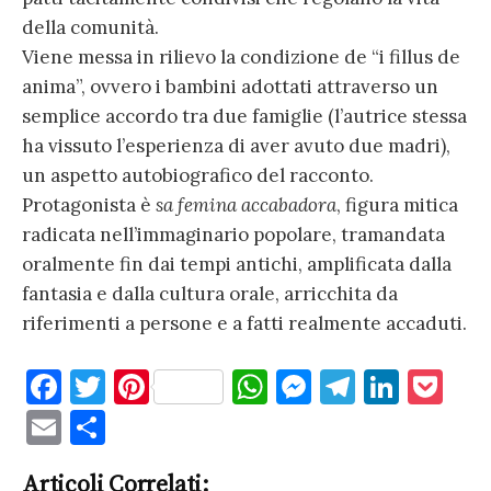
della comunità.
Viene messa in rilievo la condizione de “i fillus de
anima”, ovvero i bambini adottati attraverso un
semplice accordo tra due famiglie (l’autrice stessa
ha vissuto l’esperienza di aver avuto due madri),
un aspetto autobiografico del racconto.
Protagonista è
sa femina accabadora
, figura mitica
radicata nell’immaginario popolare, tramandata
oralmente fin dai tempi antichi, amplificata dalla
fantasia e dalla cultura orale, arricchita da
riferimenti a persone e a fatti realmente accaduti.
F
T
Pi
W
M
T
Li
P
a
w
nt
h
es
el
n
o
E
C
c
it
er
at
se
e
k
c
m
o
Articoli Correlati: