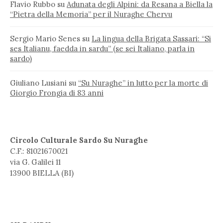
Flavio Rubbo
su
Adunata degli Alpini: da Resana a Biella la
“Pietra della Memoria” per il Nuraghe Chervu
Sergio Mario Senes
su
La lingua della Brigata Sassari: “Si
ses Italianu, faedda in sardu” (se sei Italiano, parla in
sardo)
Giuliano Lusiani
su
“Su Nuraghe” in lutto per la morte di
Giorgio Frongia di 83 anni
Circolo Culturale Sardo Su Nuraghe
C.F.: 81021670021
via G. Galilei 11
13900 BIELLA (BI)