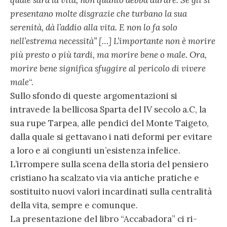
quale sarà la vita, non quanto debba durare. Se gli si
presentano molte disgrazie che turbano la sua
serenità, dà l’addio alla vita. E non lo fa solo
nell’estrema necessità” […] L’importante non è morire
più presto o più tardi, ma morire bene o male. Ora,
morire bene significa sfuggire al pericolo di vivere
male
“.
Sullo sfondo di queste argomentazioni si
intravede la bellicosa Sparta del IV secolo a.C, la
sua rupe Tarpea, alle pendici del Monte Taigeto,
dalla quale si gettavano i nati deformi per evitare
a loro e ai congiunti un’esistenza infelice.
L’irrompere sulla scena della storia del pensiero
cristiano ha scalzato via via antiche pratiche e
sostituito nuovi valori incardinati sulla centralità
della vita, sempre e comunque.
La presentazione del libro “Accabadora” ci ri-