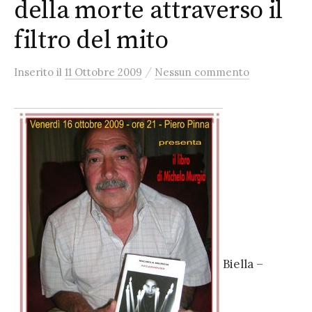
della morte attraverso il
filtro del mito
/
Inserito
il
11 Ottobre 2009
Nessun commento
Biella –