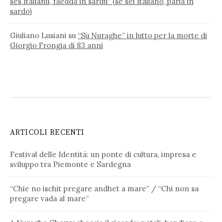
ses Italianu, faedda in sardu” (se sei Italiano, parla in
sardo)
Giuliano Lusiani
su
“Su Nuraghe” in lutto per la morte di
Giorgio Frongia di 83 anni
ARTICOLI RECENTI
Festival delle Identità: un ponte di cultura, impresa e
sviluppo tra Piemonte e Sardegna
“Chie no ischit pregare andhet a mare” / “Chi non sa
pregare vada al mare”