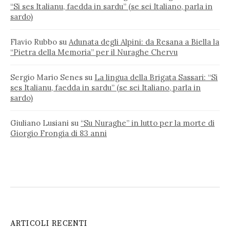
“Si ses Italianu, faedda in sardu” (se sei Italiano, parla in
sardo)
Flavio Rubbo
su
Adunata degli Alpini: da Resana a Biella la
“Pietra della Memoria” per il Nuraghe Chervu
Sergio Mario Senes
su
La lingua della Brigata Sassari: “Si
ses Italianu, faedda in sardu” (se sei Italiano, parla in
sardo)
Giuliano Lusiani
su
“Su Nuraghe” in lutto per la morte di
Giorgio Frongia di 83 anni
ARTICOLI RECENTI