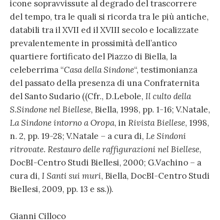
icone sopravvissute al degrado del trascorrere
del tempo, tra le quali si ricorda tra le più antiche,
databili tra il XVII ed il XVIII secolo e localizzate
prevalentemente in prossimità dell’antico
quartiere fortificato del Piazzo di Biella, la
celeberrima “
Casa della Sindone
“, testimonianza
del passato della presenza di una Confraternita
del Santo Sudario ((Cfr., D.Lebole,
Il culto della
S.Sindone nel Biellese
, Biella, 1998, pp. 1-16; V.Natale,
La Sindone intorno a Oropa
, in
Rivista Biellese
, 1998,
n. 2, pp. 19-28; V.Natale – a cura di,
Le Sindoni
ritrovate. Restauro delle raffigurazioni nel Biellese
,
DocBI-Centro Studi Biellesi, 2000; G.Vachino – a
cura di,
I Santi sui muri
, Biella, DocBI-Centro Studi
Biellesi, 2009, pp. 13 e ss.)).
Gianni Cilloco