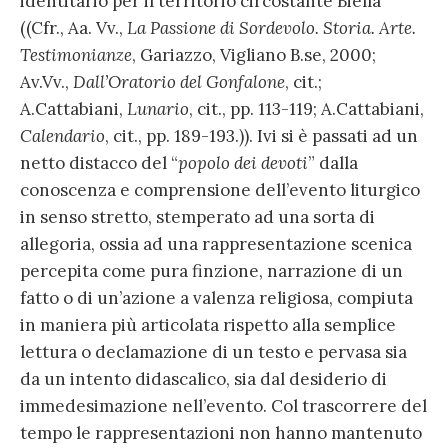
identitario per il territorio circostante Biella
((Cfr., Aa. Vv.,
La Passione di Sordevolo. Storia. Arte.
Testimonianze
, Gariazzo, Vigliano B.se, 2000;
Av.Vv.,
Dall’Oratorio del Gonfalone
, cit.;
A.Cattabiani,
Lunario
, cit., pp. 113-119; A.Cattabiani,
Calendario
, cit., pp. 189-193.)). Ivi si è passati ad un
netto distacco del “
popolo dei devoti
” dalla
conoscenza e comprensione dell’evento liturgico
in senso stretto, stemperato ad una sorta di
allegoria, ossia ad una rappresentazione scenica
percepita come pura finzione, narrazione di un
fatto o di un’azione a valenza religiosa, compiuta
in maniera più articolata rispetto alla semplice
lettura o declamazione di un testo e pervasa sia
da un intento didascalico, sia dal desiderio di
immedesimazione nell’evento. Col trascorrere del
tempo le rappresentazioni non hanno mantenuto