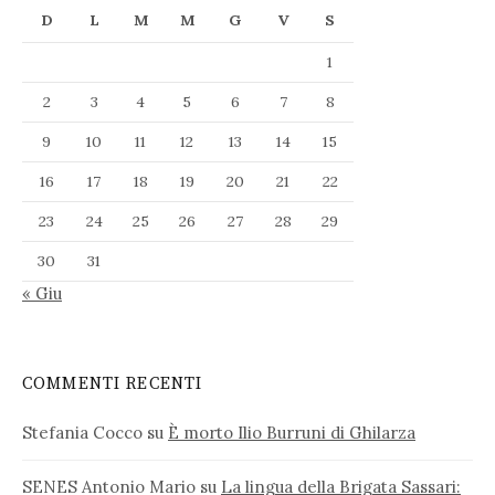
D
L
M
M
G
V
S
1
2
3
4
5
6
7
8
9
10
11
12
13
14
15
16
17
18
19
20
21
22
23
24
25
26
27
28
29
30
31
« Giu
COMMENTI RECENTI
Stefania Cocco
su
È morto Ilio Burruni di Ghilarza
SENES Antonio Mario
su
La lingua della Brigata Sassari: