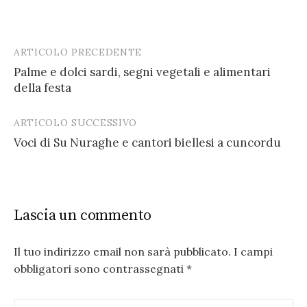
ARTICOLO PRECEDENTE
Post
Palme e dolci sardi, segni vegetali e alimentari
navigation
della festa
ARTICOLO SUCCESSIVO
Voci di Su Nuraghe e cantori biellesi a cuncordu
Lascia un commento
Il tuo indirizzo email non sarà pubblicato.
I campi
obbligatori sono contrassegnati
*