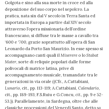
Golgota e sino alla sua morte in croce ed alla
deposizione del suo corpo nel sepolcro. La
pratica, nata sin dal V secolo in Terra Santa ed
importata in Europa a partire dal XIV secolo
attraverso l’opera missionaria dell’ordine
francescano, si diffuse tra le masse a cavallo tra
‘600 e ‘700, grazie soprattutto all’opera di San
Leonardo da Porto San Maurizio. In esse spesso si
accompagnano canti quali il
Miserere
o lo
Stabat
Mater
, sorte di reliquie popolari dalle forme
polivocali di matrice latina, prive di
accompagnamento musicale, tramandate tra le
generazioni in via orale ((Cfr., A.Cattabiani,
Lunario
, cit., pp. 113-119; A.Cattabiani,
Calendario
,
cit., pp. 189-193; F.S.Ruiu e G.Concu,
cit
., pp. 9 e 52-
53.)). Parallelamente, in Sardegna, oltre che alle
classiche processioni del Venerdì Santo, detto
sa