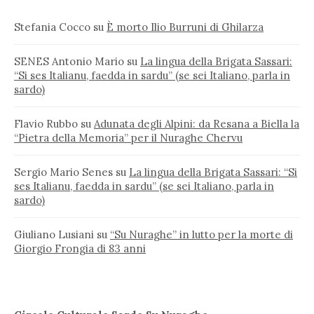
Stefania Cocco
su
È morto Ilio Burruni di Ghilarza
SENES Antonio Mario
su
La lingua della Brigata Sassari:
“Si ses Italianu, faedda in sardu” (se sei Italiano, parla in
sardo)
Flavio Rubbo
su
Adunata degli Alpini: da Resana a Biella la
“Pietra della Memoria” per il Nuraghe Chervu
Sergio Mario Senes
su
La lingua della Brigata Sassari: “Si
ses Italianu, faedda in sardu” (se sei Italiano, parla in
sardo)
Giuliano Lusiani
su
“Su Nuraghe” in lutto per la morte di
Giorgio Frongia di 83 anni