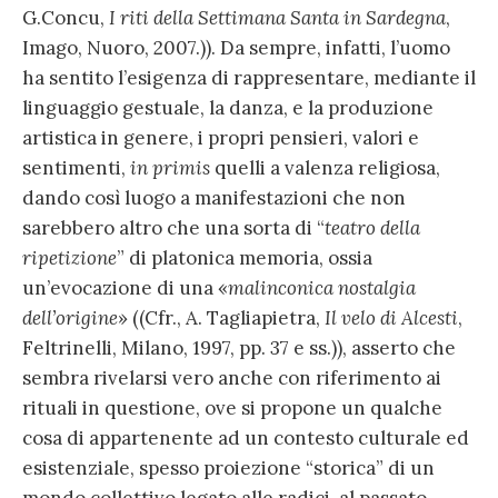
G.Concu,
I riti della Settimana Santa in Sardegna
,
Imago, Nuoro, 2007.)). Da sempre, infatti, l’uomo
ha sentito l’esigenza di rappresentare, mediante il
linguaggio gestuale, la danza, e la produzione
artistica in genere, i propri pensieri, valori e
sentimenti,
in primis
quelli a valenza religiosa,
dando così luogo a manifestazioni che non
sarebbero altro che una sorta di “
teatro della
ripetizione
” di platonica memoria, ossia
un’evocazione di una «
malinconica nostalgia
dell’origine
» ((Cfr., A. Tagliapietra,
Il velo di Alcesti
,
Feltrinelli, Milano, 1997, pp. 37 e ss.)), asserto che
sembra rivelarsi vero anche con riferimento ai
rituali in questione, ove si propone un qualche
cosa di appartenente ad un contesto culturale ed
esistenziale, spesso proiezione “storica” di un
mondo collettivo legato alle radici, al passato