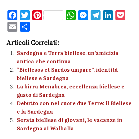
F
T
Pi
W
M
T
Li
P
a
w
nt
h
es
el
n
o
E
C
c
it
er
at
se
e
k
c
m
o
e
te
es
s
n
gr
e
k
Articoli Correlati:
ai
n
b
r
t
A
g
a
dI
et
Sardegna e Terra biellese, un’amicizia
l
di
antica che continua
o
p
er
m
n
vi
“Biellesos et Sardos umpare”, identità
o
p
di
biellese e Sardegna
k
La birra Menabrea, eccellenza biellese e
gusto di Sardegna
Debutto con nel cuore due Terre: il Biellese
e la Sardegna
Serata biellese di giovani, le vacanze in
Sardegna al Walhalla