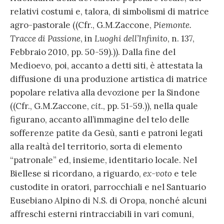
relativi costumi e, talora, di simbolismi di matrice
agro-pastorale ((Cfr., G.M.Zaccone,
Piemonte.
Tracce di Passione
, in
Luoghi dell’Infinito
, n. 137,
Febbraio 2010, pp. 50-59).)). Dalla fine del
Medioevo, poi, accanto a detti siti, è attestata la
diffusione di una produzione artistica di matrice
popolare relativa alla devozione per la Sindone
((Cfr., G.M.Zaccone,
cit
., pp. 51-59.)), nella quale
figurano, accanto all’immagine del telo delle
sofferenze patite da Gesù, santi e patroni legati
alla realtà del territorio, sorta di elemento
“patronale” ed, insieme, identitario locale. Nel
Biellese si ricordano, a riguardo,
ex-voto
e tele
custodite in oratori, parrocchiali e nel Santuario
Eusebiano Alpino di N.S. di Oropa, nonché alcuni
affreschi esterni rintracciabili in vari comuni,