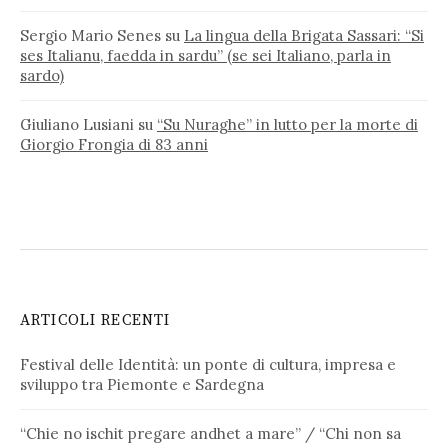
Sergio Mario Senes
su
La lingua della Brigata Sassari: “Si
ses Italianu, faedda in sardu” (se sei Italiano, parla in
sardo)
Giuliano Lusiani
su
“Su Nuraghe” in lutto per la morte di
Giorgio Frongia di 83 anni
ARTICOLI RECENTI
Festival delle Identità: un ponte di cultura, impresa e
sviluppo tra Piemonte e Sardegna
“Chie no ischit pregare andhet a mare” / “Chi non sa