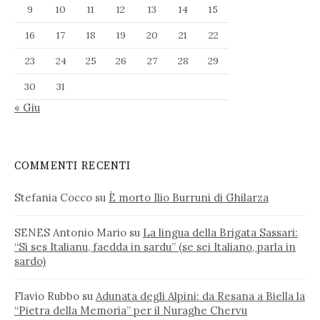
9
10
11
12
13
14
15
16
17
18
19
20
21
22
23
24
25
26
27
28
29
30
31
« Giu
COMMENTI RECENTI
Stefania Cocco
su
È morto Ilio Burruni di Ghilarza
SENES Antonio Mario
su
La lingua della Brigata Sassari:
“Si ses Italianu, faedda in sardu” (se sei Italiano, parla in
sardo)
Flavio Rubbo
su
Adunata degli Alpini: da Resana a Biella la
“Pietra della Memoria” per il Nuraghe Chervu