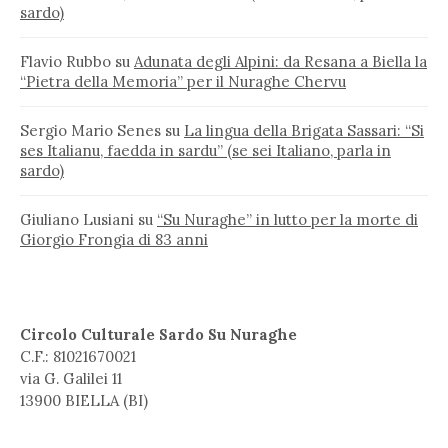
sardo)
Flavio Rubbo
su
Adunata degli Alpini: da Resana a Biella la
“Pietra della Memoria” per il Nuraghe Chervu
Sergio Mario Senes
su
La lingua della Brigata Sassari: “Si
ses Italianu, faedda in sardu” (se sei Italiano, parla in
sardo)
Giuliano Lusiani
su
“Su Nuraghe” in lutto per la morte di
Giorgio Frongia di 83 anni
Circolo Culturale Sardo Su Nuraghe
C.F.: 81021670021
via G. Galilei 11
13900 BIELLA (BI)