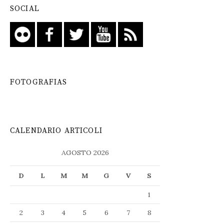
SOCIAL
FOTOGRAFIAS
CALENDARIO ARTICOLI
AGOSTO 2026
D
L
M
M
G
V
S
1
2
3
4
5
6
7
8