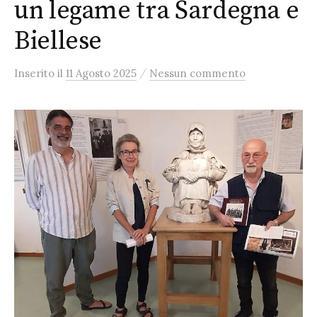
un legame tra Sardegna e
Biellese
/
Inserito
il
11 Agosto 2025
Nessun commento