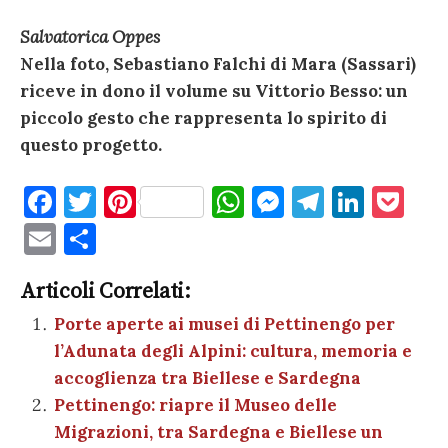
Salvatorica Oppes
Nella foto, Sebastiano Falchi di Mara (Sassari)
riceve in dono il volume su Vittorio Besso: un
piccolo gesto che rappresenta lo spirito di
questo progetto.
F
T
Pi
W
M
T
Li
P
a
w
nt
h
es
el
n
o
E
C
c
it
er
at
se
e
k
c
m
o
e
te
es
s
n
gr
e
k
Articoli Correlati:
ai
n
b
r
t
A
g
a
dI
et
Porte aperte ai musei di Pettinengo per
l
di
l’Adunata degli Alpini: cultura, memoria e
o
p
er
m
n
vi
accoglienza tra Biellese e Sardegna
o
p
di
Pettinengo: riapre il Museo delle
k
Migrazioni, tra Sardegna e Biellese un