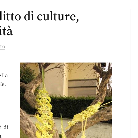
tto di culture,
ità
to
lla
le
.
i di
a