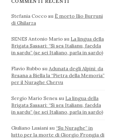
COMMENTI RECENTI
Stefania Cocco
su
È morto Ilio Burruni
di Ghilarza
SENES Antonio Mario
su
La lingua della
Brigata Sassari: “Si ses Italianu, faedda
in sardu” (se sei Italiano, parla in sardo)
Flavio Rubbo
su
Adunata degli Alpini: da
Resana a Biella la “Pietra della Memoria”
per il Nuraghe Chervu
Sergio Mario Senes
su
La lingua della
Brigata Sassari: “Si ses Italianu, faedda
in sardu” (se sei Italiano, parla in sardo)
Giuliano Lusiani
su
“Su Nuraghe” in
lutto per la morte di Giorgio Frongia di