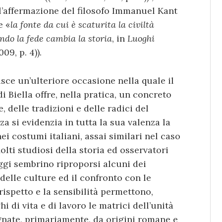
l’affermazione del filosofo Immanuel Kant
e «
la fonte da cui è scaturita la civiltà
ndo la fede cambia la storia
, in
Luoghi
09, p. 4)).
sce un’ulteriore occasione nella quale il
di Biella offre, nella pratica, un concreto
, delle tradizioni e delle radici del
 si evidenzia in tutta la sua valenza la
i costumi italiani, assai similari nel caso
lti studiosi della storia ed osservatori
ggi sembrino riproporsi alcuni dei
 delle culture ed il confronto con le
l rispetto e la sensibilità permettono,
i di vita e di lavoro le matrici dell’unità
segnate, primariamente, da origini romane e