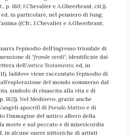
t
., p. 180; J.Chevalier e A.Gheerbrant, cit.)).
ed, in particolare, nel pensiero di Jung,
anima ((Cfr., J.Chevalier e A.Gheerbrant,
, narra l’episodio dell’ingresso trionfale di
menzione di “
fronde verdi
“, identificate dai
ettera dell’
Antico Testamento
, ed, in
 11), laddove viene raccontato l’episodio di
 dall’esplorazione del mondo sommerso dal
a, simbolo di rinascita alla vita e di
, p. 182)). Nel Medioevo, grazie anche
 Vangeli apocrifi di
Pseudo Matteo
e di
nto l’immagine del mitico albero della
lla morte e sul peccato e di misericordia
d, in alcune opere pittoriche di artisti