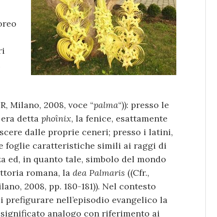
oreo
ri
i
UR, Milano, 2008, voce “
palma
“)): presso le
a era detta
phoînix
, la fenice, esattamente
cere dalle proprie ceneri; presso i latini,
 foglie caratteristiche simili ai raggi di
za ed, in quanto tale, simbolo del mondo
ittoria romana, la
dea Palmaris
((Cfr.,
lano, 2008, pp. 180-181)). Nel contesto
di prefigurare nell’episodio evangelico la
significato analogo con riferimento ai