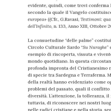
evidente, quindi, come trovi conferma 
secondo la quale il Vangelo costituisc
europea
» ((Cfr., G.Ravasi,
Testimoni: qua
dell’Infinito
, n. 133, Anno XIII, Ottobre 20
La consuetudine “delle palme” costitui
Circolo Culturale Sardo “
Su Nuraghe
” 
esempio di riscoperta, vissuta e vivente
mondo quotidiano. In questa circostanza
profonda impronta del Cristianesimo ne
di specie tra Sardegna e Terraferma. Mo
della realtà hanno evidenziato come o
problemi del passato, quali il conflitto
diversità. L’attenzione, la tolleranza, i
tuttavia, di riconoscere nei nostri luogh
nelle radici cristiane e nella storia, 