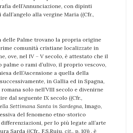
rafia dell’Annunciazione, con dipinti
i dall’angelo alla vergine Maria ((Cfr.,
 delle Palme trovano la propria origine
prime comunità cristiane localizzate in
, ove, nel IV – V secolo, è attestato che il
 palme o rami d’ulivo, il proprio vescovo,
hiesa dell’Ascensione a quella della
 successivamente, in Gallia ed in Spagna,
 romana solo nell’VIII secolo e divenirne
re dal seguente IX secolo ((Cfr.,
 della Settimana Santa in Sardegna
, Imago,
plessiva del fenomeno etno-storico
differenziazioni, per lo più legate all’arte
ura Sarda ((Cfr., F.S.Ruiu,
cit
., p. 10)) , è