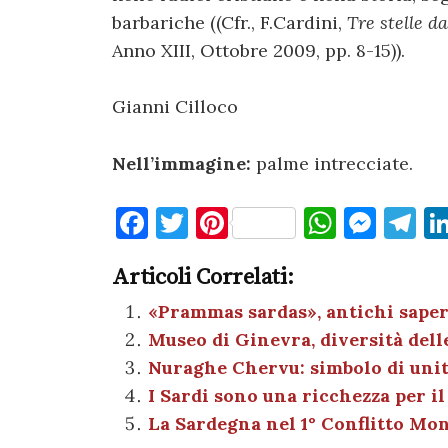
barbariche ((Cfr., F.Cardini,
Tre stelle d
Anno XIII, Ottobre 2009, pp. 8-15)).
Gianni Cilloco
Nell’immagine:
palme intrecciate.
F
T
Pi
W
M
T
a
w
nt
h
es
el
Articoli Correlati:
c
it
er
at
se
e
e
te
es
s
n
gr
«Prammas sardas», antichi saperi
Museo di Ginevra, diversità delle
b
r
t
A
g
a
Nuraghe Chervu: simbolo di unità
o
p
er
m
I Sardi sono una ricchezza per il
o
p
La Sardegna nel 1° Conflitto Mo
k