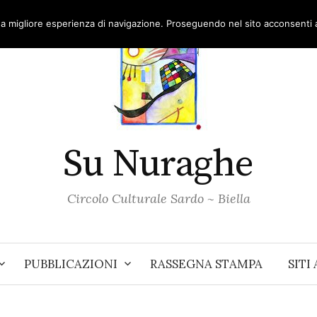
una migliore esperienza di navigazione. Proseguendo nel sito acconsenti al
Su Nuraghe
Circolo Culturale Sardo ~ Biella
PUBBLICAZIONI
RASSEGNA STAMPA
SITI