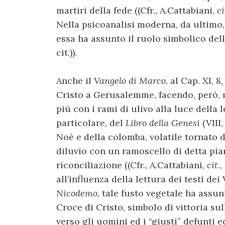
martiri della fede ((Cfr., A.Cattabiani,
ci
Nella psicoanalisi moderna, da ultimo, 
essa ha assunto il ruolo simbolico dell’
cit.)).
Anche il
Vangelo di Marco
, al Cap. XI, 8
Cristo a Gerusalemme, facendo, però, 
più con i rami di ulivo alla luce della l
particolare, del
Libro della Genesi
(VIII,
Noè e della colomba, volatile tornato
diluvio con un ramoscello di detta piant
riconciliazione ((Cfr., A.Cattabiani,
cit
.
all’influenza della lettura dei testi dei
Nicodemo
, tale fusto vegetale ha assu
Croce di Cristo, simbolo di vittoria su
verso gli uomini ed i “giusti” defunti e