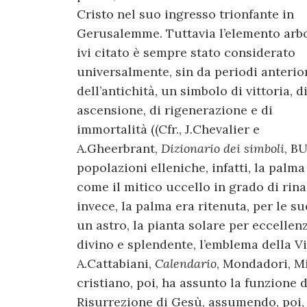
Cristo nel suo ingresso trionfante in
Gerusalemme. Tuttavia l’elemento arb
ivi citato è sempre stato considerato
universalmente, sin da periodi anterio
dell’antichità, un simbolo di vittoria, d
ascensione, di rigenerazione e di
immortalità ((Cfr., J.Chevalier e
A.Gheerbrant,
Dizionario dei simboli
, B
popolazioni elleniche, infatti, la palm
come il mitico uccello in grado di rinas
invece, la palma era ritenuta, per le sue
un astro, la pianta solare per eccellen
divino e splendente, l’emblema della V
A.Cattabiani,
Calendario
, Mondadori, Mi
cristiano, poi, ha assunto la funzione 
Risurrezione di Gesù, assumendo, poi, 