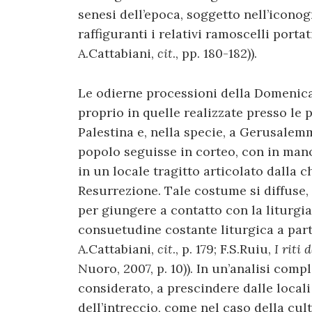
senesi dell’epoca, soggetto nell’iconog
raffiguranti i relativi ramoscelli portat
A.Cattabiani,
cit
., pp. 180-182)).
Le odierne processioni della Domenica
proprio in quelle realizzate presso le 
Palestina e, nella specie, a Gerusalemme
popolo seguisse in corteo, con in mano
in un locale tragitto articolato dalla c
Resurrezione. Tale costume si diffuse,
per giungere a contatto con la liturgia
consuetudine costante liturgica a parti
A.Cattabiani,
cit
., p. 179; F.S.Ruiu,
I riti
Nuoro, 2007, p. 10)). In un’analisi com
considerato, a prescindere dalle locali 
dell’intreccio, come nel caso della cult