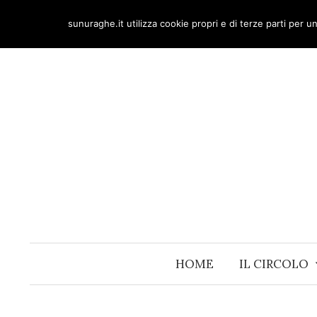
Skip
sunuraghe.it utilizza cookie propri e di terze parti per 
to
content
HOME
IL CIRCOLO