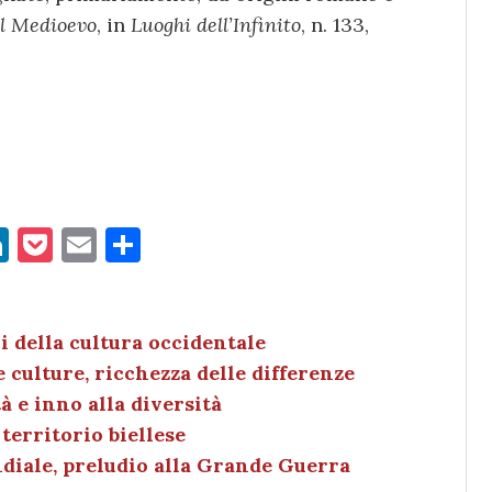
al Medioevo
, in
Luoghi dell’Infinito
, n. 133,
Li
P
E
C
n
o
m
o
k
c
ai
n
e
k
l
di
 della cultura occidentale
 culture, ricchezza delle differenze
dI
et
vi
 e inno alla diversità
n
di
 territorio biellese
ndiale, preludio alla Grande Guerra