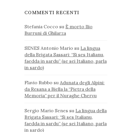
COMMENTI RECENTI
Stefania Cocco
su
È morto Ilio
Burruni di Ghilarza
SENES Antonio Mario
su
La lingua
della Brigata Sassari: “Si ses Italianu,
faedda in sardu” (se sei Italiano, parla
in sardo)
Flavio Rubbo
su
Adunata degli Alpini:
da Resana a Biella la “Pietra della
Memoria” per il Nuraghe Chervu
Sergio Mario Senes
su
La lingua della
Brigata Sassari: “Si ses Italianu,
faedda in sardu” (se sei Italiano, parla
in sardo)