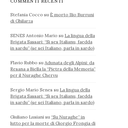
COMMENTI RECENTI
Stefania Cocco
su
È morto Ilio Burruni
di Ghilarza
SENES Antonio Mario
su
La lingua della
Brigata Sassari: “Si ses Italianu, faedda
in sardu” (se sei Italiano, parla in sardo)
Flavio Rubbo
su
Adunata degli Alpini: da
Resana a Biella la “Pietra della Memoria”
per il Nuraghe Chervu
Sergio Mario Senes
su
La lingua della
Brigata Sassari: “Si ses Italianu, faedda
in sardu” (se sei Italiano, parla in sardo)
Giuliano Lusiani
su
“Su Nuraghe” in
lutto per la morte di Giorgio Frongia di