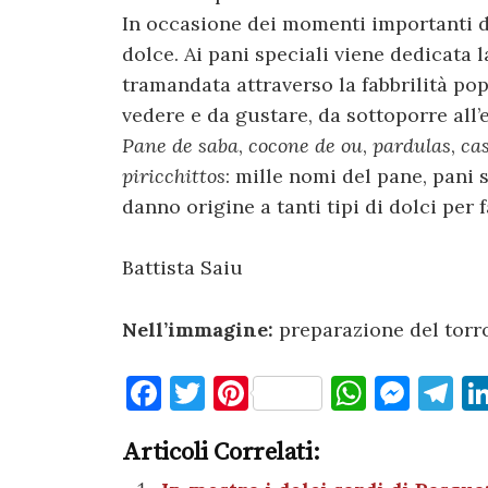
In occasione dei momenti importanti del
dolce. Ai pani speciali viene dedicata l
tramandata attraverso la fabbrilità pop
vedere e da gustare, da sottoporre all’e
Pane de saba
,
cocone de ou
,
pardulas
,
ca
piricchittos
: mille nomi del pane, pani 
danno origine a tanti tipi di dolci per 
Battista Saiu
Nell’immagine:
preparazione del torr
F
T
Pi
W
M
T
a
w
nt
h
es
el
Articoli Correlati:
c
it
er
at
se
e