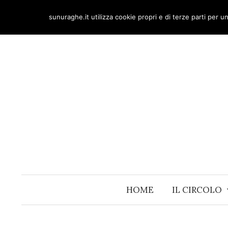
Skip
sunuraghe.it utilizza cookie propri e di terze parti per 
to
content
HOME
IL CIRCOLO