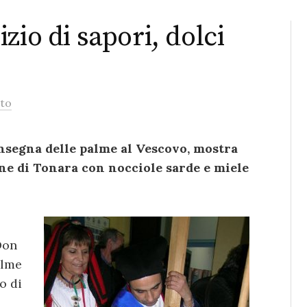
zio di sapori, dolci
to
nsegna delle palme al Vescovo, mostra
one di Tonara con nocciole sarde e miele
Don
alme
o di