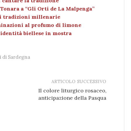
e
k
l
di
: cantare la tradizione
 Tonara a “Gli Orti de La Malpenga”
dI
et
vi
 tradizioni millenarie
n
di
minazioni al profumo di limone
 identità biellese in mostra
i di Sardegna
ARTICOLO SUCCESSIVO
Il colore liturgico rosaceo,
anticipazione della Pasqua