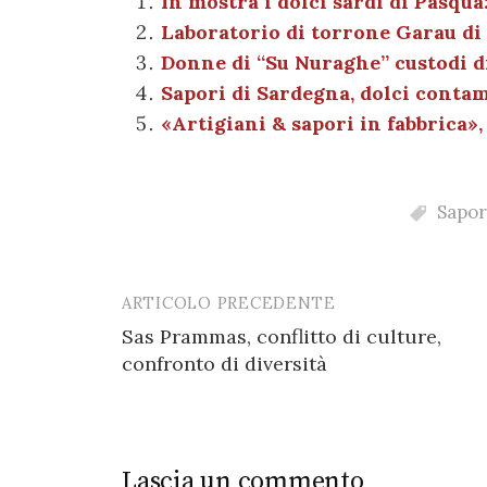
e
te
es
s
n
gr
In mostra i dolci sardi di Pasqua
Laboratorio di torrone Garau di
b
r
t
A
g
a
Donne di “Su Nuraghe” custodi di
o
p
er
m
Sapori di Sardegna, dolci conta
o
p
«Artigiani & sapori in fabbrica»,
k
Sapor
ARTICOLO PRECEDENTE
Post
Sas Prammas, conflitto di culture,
navigation
confronto di diversità
Lascia un commento