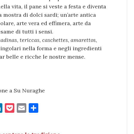
la vita, il pane si veste a festa e diventa
a mostra di dolci sardi; un’arte antica
olare, arte vera ed effimera, arte da
same di tutti i sensi.
sadinas
,
tericcas
,
caschettes
,
amarettos
,
singolari nella forma e negli ingredienti
far belle e ricche le nostre mense.
one a Su Nuraghe
Li
P
E
C
n
o
m
o
k
c
ai
n