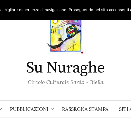
una migliore esperienza di navigazione. Proseguendo nel sito acconsenti al
Su Nuraghe
Circolo Culturale Sardo ~ Biella
PUBBLICAZIONI
RASSEGNA STAMPA
SITI