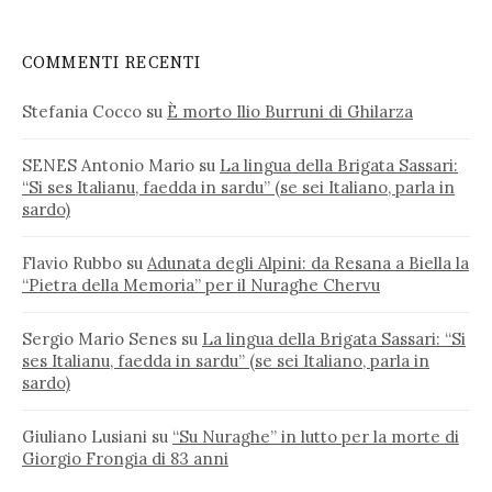
COMMENTI RECENTI
Stefania Cocco
su
È morto Ilio Burruni di Ghilarza
SENES Antonio Mario
su
La lingua della Brigata Sassari:
“Si ses Italianu, faedda in sardu” (se sei Italiano, parla in
sardo)
Flavio Rubbo
su
Adunata degli Alpini: da Resana a Biella la
“Pietra della Memoria” per il Nuraghe Chervu
Sergio Mario Senes
su
La lingua della Brigata Sassari: “Si
ses Italianu, faedda in sardu” (se sei Italiano, parla in
sardo)
Giuliano Lusiani
su
“Su Nuraghe” in lutto per la morte di
Giorgio Frongia di 83 anni