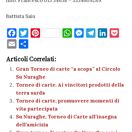
Info: Francesco 015 34638 – 3334609289.
Battista Saiu
F
T
Pi
W
M
T
Li
P
a
w
nt
h
es
el
n
o
E
C
c
it
er
at
se
e
k
c
m
o
e
te
es
s
n
gr
e
k
Articoli Correlati:
ai
n
b
r
t
A
g
a
dI
et
Gran Torneo di carte “a scopa” al Circolo
l
di
Su Nuraghe
o
p
er
m
n
vi
Torneo di carte. Ai vincitori prodotti della
o
p
di
terra sarda
k
Torneo di carte, promuovere momenti di
vita partecipata
Su Nuraghe, Torneo di Carte all’insegna
dell’amicizia