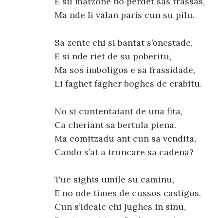
E su matzone no perdet sas trassas,
Ma nde li valan paris cun su pilu.
Sa zente chi si bantat s’onestade,
E si nde riet de su poberitu,
Ma sos imboligos e sa frassidade,
Li faghet fagher boghes de crabitu.
No si cuntentaiant de una fita,
Ca cheriant sa bertula piena.
Ma comitzadu ant cun sa vendita,
Cando s’at a truncare sa cadena?
Tue sighis umile su caminu,
E no nde times de cussos castigos.
Cun s’ideale chi jughes in sinu,