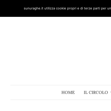
Skip
sunuraghe.it utilizza cookie propri e di terze parti per 
to
content
HOME
IL CIRCOLO