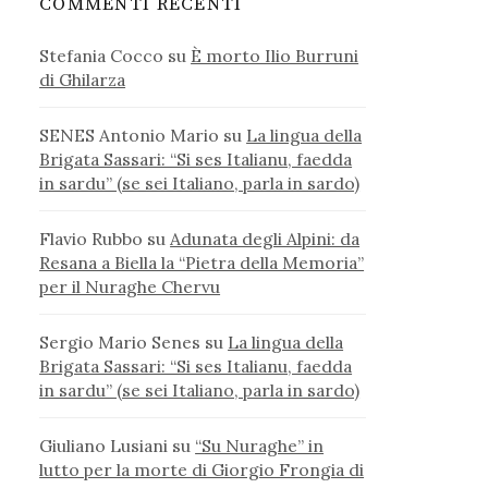
COMMENTI RECENTI
Stefania Cocco
su
È morto Ilio Burruni
di Ghilarza
SENES Antonio Mario
su
La lingua della
Brigata Sassari: “Si ses Italianu, faedda
in sardu” (se sei Italiano, parla in sardo)
Flavio Rubbo
su
Adunata degli Alpini: da
Resana a Biella la “Pietra della Memoria”
per il Nuraghe Chervu
Sergio Mario Senes
su
La lingua della
Brigata Sassari: “Si ses Italianu, faedda
in sardu” (se sei Italiano, parla in sardo)
Giuliano Lusiani
su
“Su Nuraghe” in
lutto per la morte di Giorgio Frongia di