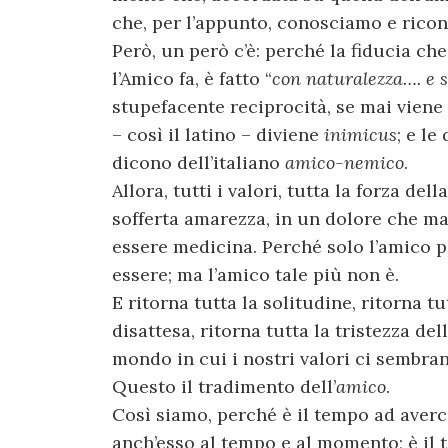
che, per l’appunto, conosciamo e ric
Però, un però c’è: perché la fiducia che 
l’Amico fa, è fatto “
con naturalezza…. e 
stupefacente reciprocità, se mai viene
– così il latino – diviene
inimicus
; e l
dicono dell’italiano
amico-nemico
.
Allora, tutti i valori, tutta la forza de
sofferta amarezza, in un dolore che ma
essere medicina. Perché solo l’amico 
essere; ma l’amico tale più non è.
E ritorna tutta la solitudine, ritorna tu
disattesa, ritorna tutta la tristezza de
mondo in cui i nostri valori ci sembrano,
Questo il tradimento dell’
amico
.
Così siamo, perché è il tempo ad averc
anch’esso al tempo e al momento; è il 