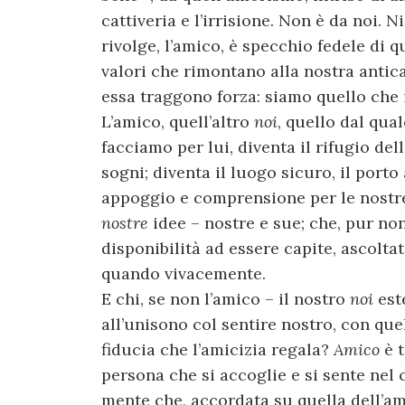
cattiveria e l’irrisione. Non è da noi. N
rivolge, l’amico, è specchio fedele di 
valori che rimontano alla nostra anti
essa traggono forza: siamo quello che i
L’amico, quell’altro
noi
, quello dal qua
facciamo per lui, diventa il rifugio dell
sogni; diventa il luogo sicuro, il porto
appoggio e comprensione per le nostre 
nostre
idee – nostre e sue; che, pur no
disponibilità ad essere capite, ascolt
quando vivacemente.
E chi, se non l’amico – il nostro
noi
est
all’unisono col sentire nostro, con qu
fiducia che l’amicizia regala?
Amico
è 
persona che si accoglie e si sente nel
mente che, accordata su quella dell’amic