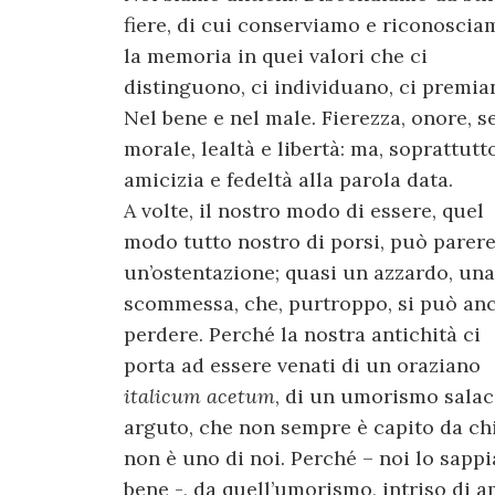
fiere, di cui conserviamo e riconoscia
la memoria in quei valori che ci
distinguono, ci individuano, ci premia
Nel bene e nel male. Fierezza, onore, s
morale, lealtà e libertà: ma, soprattutto
amicizia e fedeltà alla parola data.
A volte, il nostro modo di essere, quel
modo tutto nostro di porsi, può parer
un’ostentazione; quasi un azzardo, una
scommessa, che, purtroppo, si può an
perdere. Perché la nostra antichità ci
porta ad essere venati di un oraziano
italicum acetum
, di un umorismo salac
arguto, che non sempre è capito da ch
non è uno di noi. Perché – noi lo sapp
bene -, da quell’umorismo, intriso di 