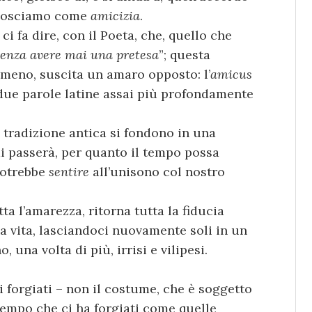
onosciamo come
amicizia
.
ci fa dire, con il Poeta, che, quello che
senza avere mai una pretesa
”; questa
 meno, suscita un amaro opposto: l’
amicus
e due parole latine assai più profondamente
lla tradizione antica si fondono in una
i passerà, per quanto il tempo possa
potrebbe
sentire
all’unisono col nostro
tta l’amarezza, ritorna tutta la fiducia
lla vita, lasciandoci nuovamente soli in un
 una volta di più, irrisi e vilipesi.
i forgiati – non il costume, che è soggetto
tempo che ci ha forgiati come quelle