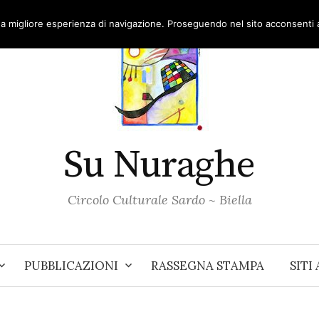
una migliore esperienza di navigazione. Proseguendo nel sito acconsenti al
Su Nuraghe
Circolo Culturale Sardo ~ Biella
PUBBLICAZIONI
RASSEGNA STAMPA
SITI