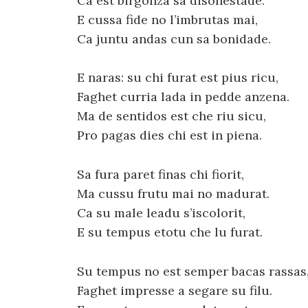
Ca est birgonza sa disonestade.
E cussa fide no l’imbrutas mai,
Ca juntu andas cun sa bonidade.
E naras: su chi furat est pius ricu,
Faghet curria lada in pedde anzena.
Ma de sentidos est che riu sicu,
Pro pagas dies chi est in piena.
Sa fura paret finas chi fiorit,
Ma cussu frutu mai no madurat.
Ca su male leadu s’iscolorit,
E su tempus etotu che lu furat.
Su tempus no est semper bacas rassas
Faghet impresse a segare su filu.