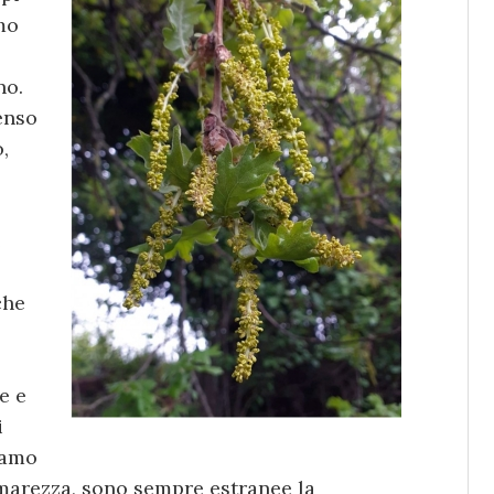
mo
no.
enso
,
e
che
e e
i
iamo
amarezza, sono sempre estranee la