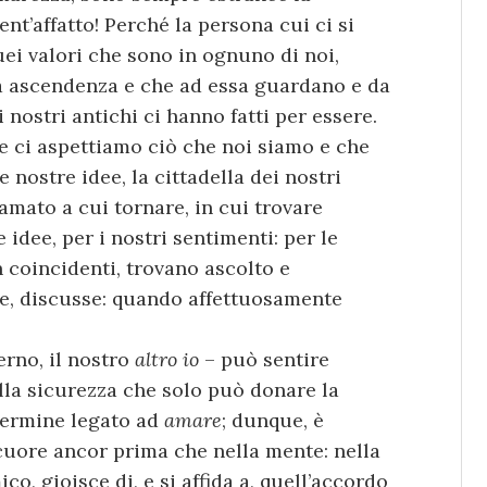
ient’affatto! Perché la persona cui ci si
quei valori che sono in ognuno di noi,
ca ascendenza e che ad essa guardano e da
 nostri antichi ci hanno fatti per essere.
le ci aspettiamo ciò che noi siamo e che
e nostre idee, la cittadella dei nostri
 amato a cui tornare, in cui trovare
idee, per i nostri sentimenti: per le
n coincidenti, trovano ascolto e
ate, discusse: quando affettuosamente
erno, il nostro
altro io
– può sentire
ella sicurezza che solo può donare la
termine legato ad
amare
; dunque, è
 cuore ancor prima che nella mente: nella
o, gioisce di, e si affida a, quell’accordo