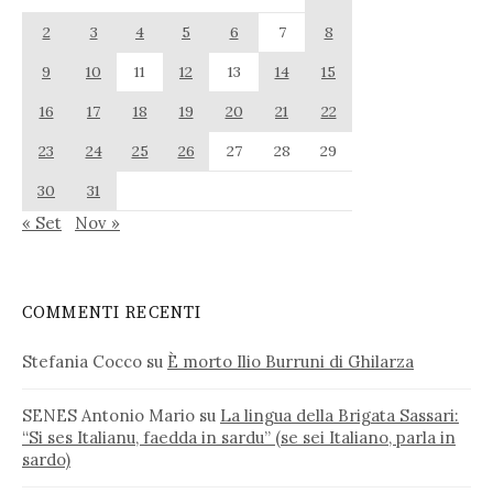
2
3
4
5
6
7
8
9
10
11
12
13
14
15
16
17
18
19
20
21
22
23
24
25
26
27
28
29
30
31
« Set
Nov »
COMMENTI RECENTI
Stefania Cocco
su
È morto Ilio Burruni di Ghilarza
SENES Antonio Mario
su
La lingua della Brigata Sassari:
“Si ses Italianu, faedda in sardu” (se sei Italiano, parla in
sardo)