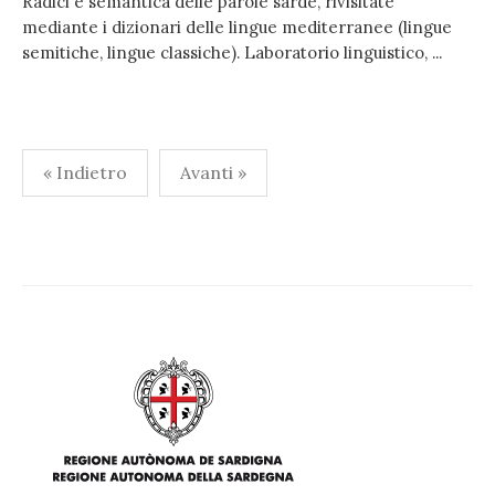
Radici e semantica delle parole sarde, rivisitate
mediante i dizionari delle lingue mediterranee (lingue
semitiche, lingue classiche). Laboratorio linguistico, ...
Paginazione
« Indietro
Avanti »
degli
articoli