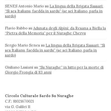
SENES Antonio Mario
su
La lingua della Brigata Sassari:
“Si ses Italianu, faedda in sardu” (se sei Italiano, parla in
sardo)
Flavio Rubbo
su
Adunata degli Alpini: da Resana a Biella la
“Pietra della Memoria” per il Nuraghe Chervu
Sergio Mario Senes
su
La lingua della Brigata Sassari: “Si
ses Italianu, faedda in sardu” (se sei Italiano, parla in
sardo)
Giuliano Lusiani
su
“Su Nuraghe” in lutto per la morte di
Giorgio Frongia di 83 anni
Circolo Culturale Sardo Su Nuraghe
C.F.: 81021670021
via G. Galilei 11