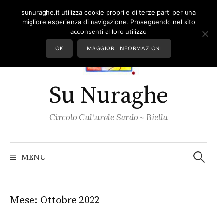
Skip
sunuraghe.it utilizza cookie propri e di terze parti per una
to
migliore esperienza di navigazione. Proseguendo nel sito
content
acconsenti al loro utilizzo
OK
MAGGIORI INFORMAZIONI
Su Nuraghe
Circolo Culturale Sardo ~ Biella
Ricerc
per:
MENU
Mese:
Ottobre 2022