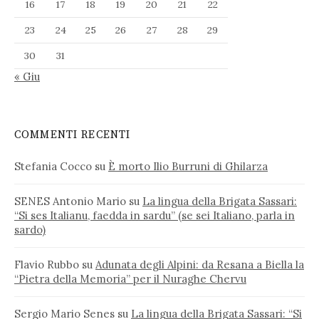
16
17
18
19
20
21
22
23
24
25
26
27
28
29
30
31
« Giu
COMMENTI RECENTI
Stefania Cocco
su
È morto Ilio Burruni di Ghilarza
SENES Antonio Mario
su
La lingua della Brigata Sassari:
“Si ses Italianu, faedda in sardu” (se sei Italiano, parla in
sardo)
Flavio Rubbo
su
Adunata degli Alpini: da Resana a Biella la
“Pietra della Memoria” per il Nuraghe Chervu
Sergio Mario Senes
su
La lingua della Brigata Sassari: “Si