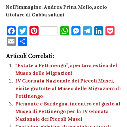
Nell’immagine, Andrea Prina Mello, socio
titolare di Gabba salumi.
F
T
Pi
W
M
T
Li
P
a
w
nt
h
es
el
n
o
E
C
c
it
er
at
se
e
k
c
m
o
e
te
es
s
n
gr
e
k
Articoli Correlati:
ai
n
b
r
t
A
g
a
dI
et
“Estate a Pettinengo”, apertura estiva del
l
di
Museo delle Migrazioni
o
p
er
m
n
vi
IV Giornata Nazionale dei Piccoli Musei,
o
p
di
visite gratuite al Museo delle Migrazioni di
k
Pettinengo
Piemonte e Sardegna, incontro col gusto al
Museo di Pettinengo per la IV Gionata
Nazionale dei Piccoli Musei
Castagne, gelatina di corniolo e vino di