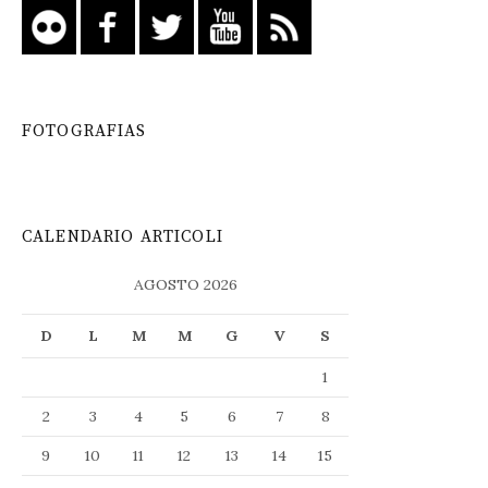
FOTOGRAFIAS
CALENDARIO ARTICOLI
AGOSTO 2026
D
L
M
M
G
V
S
1
2
3
4
5
6
7
8
9
10
11
12
13
14
15