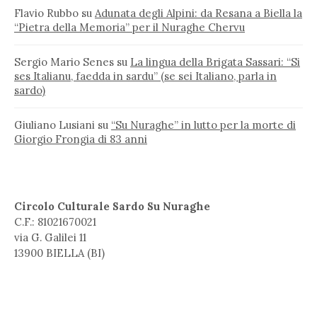
Flavio Rubbo
su
Adunata degli Alpini: da Resana a Biella la
“Pietra della Memoria” per il Nuraghe Chervu
Sergio Mario Senes
su
La lingua della Brigata Sassari: “Si
ses Italianu, faedda in sardu” (se sei Italiano, parla in
sardo)
Giuliano Lusiani
su
“Su Nuraghe” in lutto per la morte di
Giorgio Frongia di 83 anni
Circolo Culturale Sardo Su Nuraghe
C.F.: 81021670021
via G. Galilei 11
13900 BIELLA (BI)