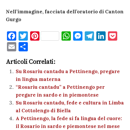
Nell’immagine, facciata dell’oratorio di Canton
Gurgo
F
T
Pi
W
M
T
Li
P
a
w
nt
h
es
el
n
o
E
C
c
it
er
at
se
e
k
c
m
o
e
te
es
s
n
gr
e
k
Articoli Correlati:
ai
n
b
r
t
A
g
a
dI
et
Su Rosariu cantadu a Pettinengo, pregare
l
di
in lingua materna
o
p
er
m
n
vi
“Rosariu cantadu” a Pettinengo per
o
p
di
pregare in sardo e in piemontese
k
Su Rosariu cantadu, fede e cultura in Limba
al Cottolengo di Biella
A Pettinengo, la fede si fa lingua del cuore:
il Rosario in sardo e piemontese nel mese