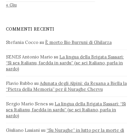
« Giu
COMMENTI RECENTI
Stefania Cocco
su
È morto Ilio Burruni di Ghilarza
SENES Antonio Mario
su
La lingua della Brigata Sassari:
“Si ses Italianu, faedda in sardu” (se sei Italiano, parla in
sardo)
Flavio Rubbo
su
Adunata degli Alpini: da Resana a Biella la
“Pietra della Memoria” per il Nuraghe Chervu
Sergio Mario Senes
su
La lingua della Brigata Sassari: “Si
ses Italianu, faedda in sardu” (se sei Italiano, parla in
sardo)
Giuliano Lusiani
su
“Su Nuraghe” in lutto per la morte di