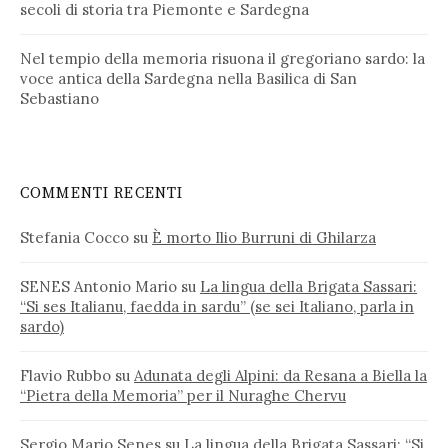
secoli di storia tra Piemonte e Sardegna
Nel tempio della memoria risuona il gregoriano sardo: la
voce antica della Sardegna nella Basilica di San
Sebastiano
COMMENTI RECENTI
Stefania Cocco
su
È morto Ilio Burruni di Ghilarza
SENES Antonio Mario
su
La lingua della Brigata Sassari:
“Si ses Italianu, faedda in sardu” (se sei Italiano, parla in
sardo)
Flavio Rubbo
su
Adunata degli Alpini: da Resana a Biella la
“Pietra della Memoria” per il Nuraghe Chervu
Sergio Mario Senes
su
La lingua della Brigata Sassari: “Si