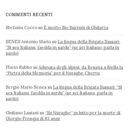
COMMENTI RECENTI
Stefania Cocco
su
È morto Ilio Burruni di Ghilarza
SENES Antonio Mario
su
La lingua della Brigata Sassari:
“Si ses Italianu, faedda in sardu” (se sei Italiano, parla in
sardo)
Flavio Rubbo
su
Adunata degli Alpini: da Resana a Biella la
“Pietra della Memoria” per il Nuraghe Chervu
Sergio Mario Senes
su
La lingua della Brigata Sassari: “Si
ses Italianu, faedda in sardu” (se sei Italiano, parla in
sardo)
Giuliano Lusiani
su
“Su Nuraghe” in lutto per la morte di
Giorgio Frongia di 83 anni