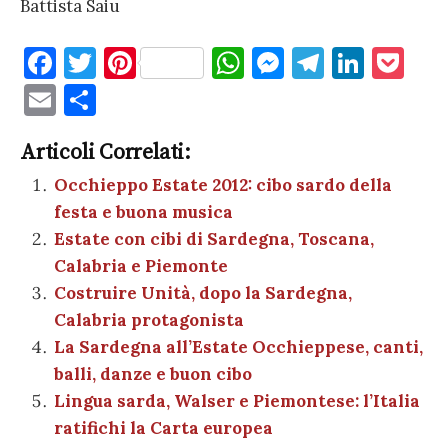
Battista Saiu
F
T
Pi
W
M
T
Li
P
a
w
nt
h
es
el
n
o
E
C
c
it
er
at
se
e
k
c
m
o
e
te
es
s
n
gr
e
k
Articoli Correlati:
ai
n
b
r
t
A
g
a
dI
et
Occhieppo Estate 2012: cibo sardo della
l
di
festa e buona musica
o
p
er
m
n
vi
Estate con cibi di Sardegna, Toscana,
o
p
di
Calabria e Piemonte
k
Costruire Unità, dopo la Sardegna,
Calabria protagonista
La Sardegna all’Estate Occhieppese, canti,
balli, danze e buon cibo
Lingua sarda, Walser e Piemontese: l’Italia
ratifichi la Carta europea