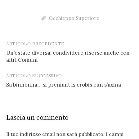
Occhieppo Superiore
ARTICOLO PRECEDENTE
Post
Un’estate diversa, condividere risorse anche con
navigation
altri Comuni
ARTICOLO SUCCESSIVO
Sa binnenna… si preniant is crobis cun s’axina
Lascia un commento
Il tuo indirizzo email non sarà pubblicato.
I campi