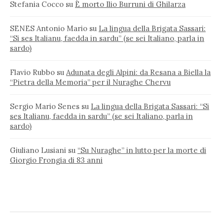
Stefania Cocco
su
È morto Ilio Burruni di Ghilarza
SENES Antonio Mario
su
La lingua della Brigata Sassari:
“Si ses Italianu, faedda in sardu” (se sei Italiano, parla in
sardo)
Flavio Rubbo
su
Adunata degli Alpini: da Resana a Biella la
“Pietra della Memoria” per il Nuraghe Chervu
Sergio Mario Senes
su
La lingua della Brigata Sassari: “Si
ses Italianu, faedda in sardu” (se sei Italiano, parla in
sardo)
Giuliano Lusiani
su
“Su Nuraghe” in lutto per la morte di
Giorgio Frongia di 83 anni